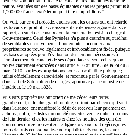
peine de son bienfait. On cite tel canal où les indemnités de toute
nature, évaluées sur des bases équitables dans les projets primitifs à
1,500,000 francs, excéderont peut être cinq millions."
On voit, par ce qui précède, quelles sont les causes qui ont retardé
les travaux et produit l'accroissement de dépenses signalé dans ce
rapport, au sujet des canaux dont la construction est à la charge du
Gouvernement. Celui des Pyrénées n'a plus à craindre aujourd'hui
de semblables inconvénients. L'indemnité à accorder aux
propriétaires se trouve légalement et irrévocablement fixée, puisque
les bases adoptées pour l'évaluation des terrains nécessaires à
l'emplacement du canal et de ses dépendances, sont celles qu'on
trouve clairement énoncées dans l'article 16 du titre 3 de la loi du 8
mars 1810, sur les expropriations pour cause d'utilité publique ;
utilité officiellement caractérisée, et reconnue par le Gouvernement
dans l'article 8 du cahier de charges, approuvé par le ministre de
l'intérieur, le 19 mai 1828.
Plusieurs propriétaires ont offert de me céder leurs terres
gratuitement, et le plus grand nombre, surtout parmi ceux qui sont
dans l'aisance, ont manifesté le désir de recevoir leur paiement en
actions ; enfin, les listes qui ont été ouvertes vers le milieu du mois
de juin dernier, chez les maires et chez les notaires des cent dix
communes qui se trouvent sur la ligne du Canal, ont déjà reçu les
noms de trois cent-soixante-cinq capitalistes riverains, lesquels, à