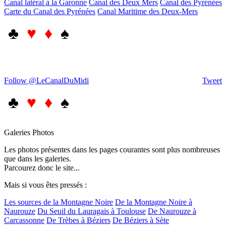
Canal latéral à la Garonne
Canal des Deux Mers
Canal des Pyrénées
Carte du Canal des Pyrénées
Canal Maritime des Deux-Mers
♣
♥ ♦
♠
Follow @LeCanalDuMidi
Tweet
♣
♥ ♦
♠
Galeries Photos
Les photos présentes dans les pages courantes sont plus nombreuses
que dans les galeries.
Parcourez donc le site...
Mais si vous êtes pressés :
Les sources de la Montagne Noire
De la Montagne Noire à
Naurouze
Du Seuil du Lauragais à Toulouse
De Naurouze à
Carcassonne
De Trèbes à Béziers
De Béziers à Sète