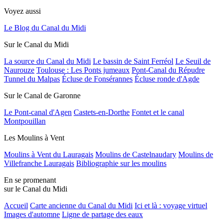
Voyez aussi
Le Blog du Canal du Midi
Sur le Canal du Midi
La source du Canal du Midi
Le bassin de Saint Ferréol
Le Seuil de
Naurouze
Toulouse : Les Ponts jumeaux
Pont-Canal du Répudre
Tunnel du Malpas
Écluse de Fonsérannes
Écluse ronde d'Agde
Sur le Canal de Garonne
Le Pont-canal d'Agen
Castets-en-Dorthe
Fontet et le canal
Montpouillan
Les Moulins à Vent
Moulins à Vent du Lauragais
Moulins de Castelnaudary
Moulins de
Villefranche Lauragais
Bibliographie sur les moulins
En se promenant
sur le Canal du Midi
Accueil
Carte ancienne du Canal du Midi
Ici et là : voyage virtuel
Images d'automne
Ligne de partage des eaux