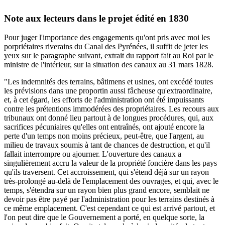
Note aux lecteurs dans le projet édité en 1830
Pour juger l'importance des engagements qu'ont pris avec moi les
porpriétaires riverains du Canal des Pyrénées, il suffit de jeter les
yeux sur le paragraphe suivant, extrait du rapport fait au Roi par le
ministre de l'intérieur, sur la situation des canaux au 31 mars 1828.
"Les indemnités des terrains, bâtimens et usines, ont excédé toutes
les prévisions dans une proportin aussi fâcheuse qu'extraordinaire,
et, à cet égard, les efforts de l'administration ont été impuissants
contre les prétentions immodérées des propriétaires. Les recours aux
tribunaux ont donné lieu partout à de longues procédures, qui, aux
sacrifices pécuniaires qu'elles ont entraînés, ont ajouté encore la
perte d'un temps non moins précieux, peut-être, que l'argent, au
milieu de travaux soumis à tant de chances de destruction, et qu'il
fallait interrompre ou ajourner. L'ouverture des canaux a
singulièrement accru la valeur de la propriété foncière dans les pays
qu'ils traversent. Cet accroissement, qui s'étend déjà sur un rayon
très-prolongé au-delà de l'emplacement des ouvrages, et qui, avec le
temps, s'étendra sur un rayon bien plus grand encore, semblait ne
devoir pas être payé par l'administration pour les terrains destinés à
ce même emplacement. C'est cependant ce qui est arrivé partout, et
l'on peut dire que le Gouvernement a porté, en quelque sorte, la