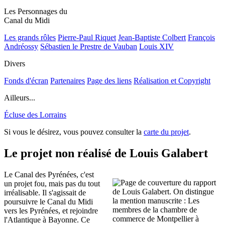
Les Personnages du
Canal du Midi
Les grands rôles
Pierre-Paul Riquet
Jean-Baptiste Colbert
François
Andréossy
Sébastien le Prestre de Vauban
Louis XIV
Divers
Fonds d'écran
Partenaires
Page des liens
Réalisation et Copyright
Ailleurs...
Écluse des Lorrains
Si vous le désirez, vous pouvez consulter la
carte du projet
.
Le projet non réalisé de Louis Galabert
Le Canal des Pyrénées, c'est
un projet fou, mais pas du tout
irréalisable. Il s'agissait de
poursuivre le Canal du Midi
vers les Pyrénées, et rejoindre
l'Atlantique à Bayonne. Ce