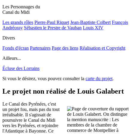
Les Personnages du
Canal du Midi
Les grands rôles
Pierre-Paul Riquet
Jean-Baptiste Colbert
François
Andréossy
Sébastien le Prestre de Vauban
Louis XIV
Divers
Fonds d'écran
Partenaires
Page des liens
Réalisation et Copyright
Ailleurs...
Écluse des Lorrains
Si vous le désirez, vous pouvez consulter la
carte du projet
.
Le projet non réalisé de Louis Galabert
Le Canal des Pyrénées, c'est
un projet fou, mais pas du tout
irréalisable. Il s'agissait de
poursuivre le Canal du Midi
vers les Pyrénées, et rejoindre
l'Atlantique à Bayonne. Ce