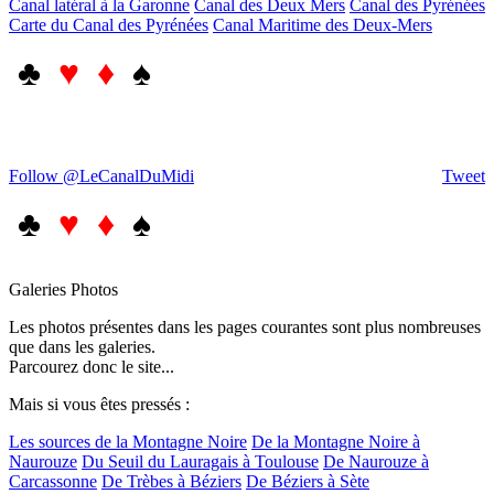
Canal latéral à la Garonne
Canal des Deux Mers
Canal des Pyrénées
Carte du Canal des Pyrénées
Canal Maritime des Deux-Mers
♣
♥ ♦
♠
Follow @LeCanalDuMidi
Tweet
♣
♥ ♦
♠
Galeries Photos
Les photos présentes dans les pages courantes sont plus nombreuses
que dans les galeries.
Parcourez donc le site...
Mais si vous êtes pressés :
Les sources de la Montagne Noire
De la Montagne Noire à
Naurouze
Du Seuil du Lauragais à Toulouse
De Naurouze à
Carcassonne
De Trèbes à Béziers
De Béziers à Sète