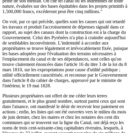
peine de son bienfait. On cite tel canal où les indemnités de toute
nature, évaluées sur des bases équitables dans les projets primitifs à
1,500,000 francs, excéderont peut être cinq millions."
On voit, par ce qui précède, quelles sont les causes qui ont retardé
les travaux et produit l'accroissement de dépenses signalé dans ce
rapport, au sujet des canaux dont la construction est à la charge du
Gouvernement. Celui des Pyrénées n'a plus à craindre aujourd'hui
de semblables inconvénients. L'indemnité à accorder aux
propriétaires se trouve légalement et irrévocablement fixée, puisque
les bases adoptées pour l'évaluation des terrains nécessaires à
l'emplacement du canal et de ses dépendances, sont celles qu'on
trouve clairement énoncées dans l'article 16 du titre 3 de la loi du 8
mars 1810, sur les expropriations pour cause d'utilité publique ;
utilité officiellement caractérisée, et reconnue par le Gouvernement
dans l'article 8 du cahier de charges, approuvé par le ministre de
l'intérieur, le 19 mai 1828.
Plusieurs propriétaires ont offert de me céder leurs terres
gratuitement, et le plus grand nombre, surtout parmi ceux qui sont
dans l'aisance, ont manifesté le désir de recevoir leur paiement en
actions ; enfin, les listes qui ont été ouvertes vers le milieu du mois
de juin dernier, chez les maires et chez les notaires des cent dix
communes qui se trouvent sur la ligne du Canal, ont déjà reçu les
noms de trois cent-soixante-cinq capitalistes riverains, lesquels, à