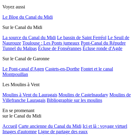
Voyez aussi
Le Blog du Canal du Midi
Sur le Canal du Midi
La source du Canal du Midi
Le bassin de Saint Ferréol
Le Seuil de
Naurouze
Toulouse : Les Ponts jumeaux
Pont-Canal du Répudre
Tunnel du Malpas
Écluse de Fonsérannes
Écluse ronde d'Agde
Sur le Canal de Garonne
Le Pont-canal d'Agen
Castets-en-Dorthe
Fontet et le canal
Montpouillan
Les Moulins à Vent
Moulins à Vent du Lauragais
Moulins de Castelnaudary
Moulins de
Villefranche Lauragais
Bibliographie sur les moulins
En se promenant
sur le Canal du Midi
Accueil
Carte ancienne du Canal du Midi
Ici et là : voyage virtuel
Images d'automne
Ligne de partage des eaux