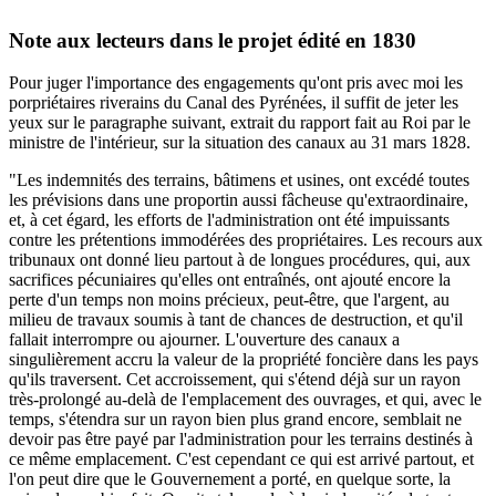
Note aux lecteurs dans le projet édité en 1830
Pour juger l'importance des engagements qu'ont pris avec moi les
porpriétaires riverains du Canal des Pyrénées, il suffit de jeter les
yeux sur le paragraphe suivant, extrait du rapport fait au Roi par le
ministre de l'intérieur, sur la situation des canaux au 31 mars 1828.
"Les indemnités des terrains, bâtimens et usines, ont excédé toutes
les prévisions dans une proportin aussi fâcheuse qu'extraordinaire,
et, à cet égard, les efforts de l'administration ont été impuissants
contre les prétentions immodérées des propriétaires. Les recours aux
tribunaux ont donné lieu partout à de longues procédures, qui, aux
sacrifices pécuniaires qu'elles ont entraînés, ont ajouté encore la
perte d'un temps non moins précieux, peut-être, que l'argent, au
milieu de travaux soumis à tant de chances de destruction, et qu'il
fallait interrompre ou ajourner. L'ouverture des canaux a
singulièrement accru la valeur de la propriété foncière dans les pays
qu'ils traversent. Cet accroissement, qui s'étend déjà sur un rayon
très-prolongé au-delà de l'emplacement des ouvrages, et qui, avec le
temps, s'étendra sur un rayon bien plus grand encore, semblait ne
devoir pas être payé par l'administration pour les terrains destinés à
ce même emplacement. C'est cependant ce qui est arrivé partout, et
l'on peut dire que le Gouvernement a porté, en quelque sorte, la