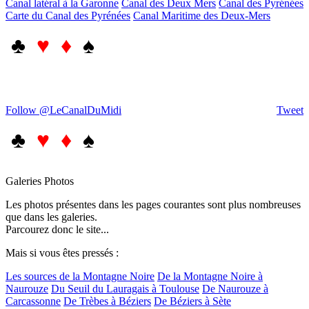
Canal latéral à la Garonne
Canal des Deux Mers
Canal des Pyrénées
Carte du Canal des Pyrénées
Canal Maritime des Deux-Mers
♣
♥ ♦
♠
Follow @LeCanalDuMidi
Tweet
♣
♥ ♦
♠
Galeries Photos
Les photos présentes dans les pages courantes sont plus nombreuses
que dans les galeries.
Parcourez donc le site...
Mais si vous êtes pressés :
Les sources de la Montagne Noire
De la Montagne Noire à
Naurouze
Du Seuil du Lauragais à Toulouse
De Naurouze à
Carcassonne
De Trèbes à Béziers
De Béziers à Sète