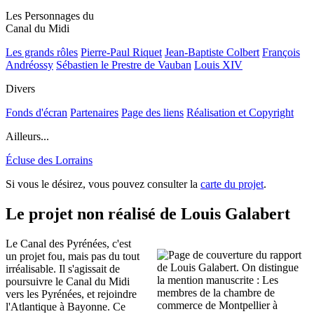
Les Personnages du
Canal du Midi
Les grands rôles
Pierre-Paul Riquet
Jean-Baptiste Colbert
François
Andréossy
Sébastien le Prestre de Vauban
Louis XIV
Divers
Fonds d'écran
Partenaires
Page des liens
Réalisation et Copyright
Ailleurs...
Écluse des Lorrains
Si vous le désirez, vous pouvez consulter la
carte du projet
.
Le projet non réalisé de Louis Galabert
Le Canal des Pyrénées, c'est
un projet fou, mais pas du tout
irréalisable. Il s'agissait de
poursuivre le Canal du Midi
vers les Pyrénées, et rejoindre
l'Atlantique à Bayonne. Ce