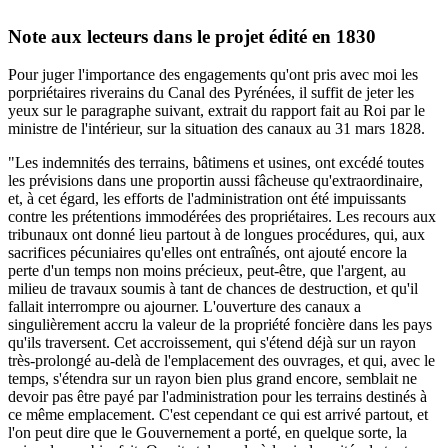
Note aux lecteurs dans le projet édité en 1830
Pour juger l'importance des engagements qu'ont pris avec moi les
porpriétaires riverains du Canal des Pyrénées, il suffit de jeter les
yeux sur le paragraphe suivant, extrait du rapport fait au Roi par le
ministre de l'intérieur, sur la situation des canaux au 31 mars 1828.
"Les indemnités des terrains, bâtimens et usines, ont excédé toutes
les prévisions dans une proportin aussi fâcheuse qu'extraordinaire,
et, à cet égard, les efforts de l'administration ont été impuissants
contre les prétentions immodérées des propriétaires. Les recours aux
tribunaux ont donné lieu partout à de longues procédures, qui, aux
sacrifices pécuniaires qu'elles ont entraînés, ont ajouté encore la
perte d'un temps non moins précieux, peut-être, que l'argent, au
milieu de travaux soumis à tant de chances de destruction, et qu'il
fallait interrompre ou ajourner. L'ouverture des canaux a
singulièrement accru la valeur de la propriété foncière dans les pays
qu'ils traversent. Cet accroissement, qui s'étend déjà sur un rayon
très-prolongé au-delà de l'emplacement des ouvrages, et qui, avec le
temps, s'étendra sur un rayon bien plus grand encore, semblait ne
devoir pas être payé par l'administration pour les terrains destinés à
ce même emplacement. C'est cependant ce qui est arrivé partout, et
l'on peut dire que le Gouvernement a porté, en quelque sorte, la