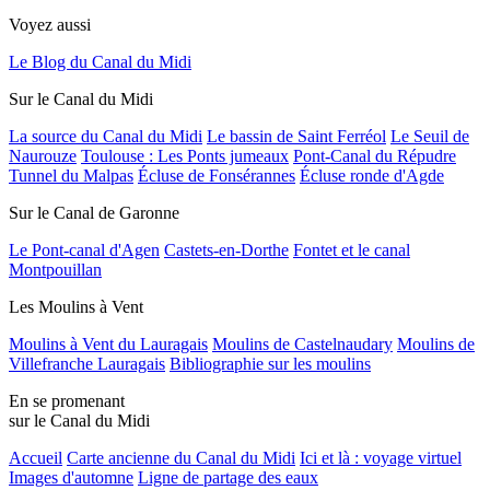
Voyez aussi
Le Blog du Canal du Midi
Sur le Canal du Midi
La source du Canal du Midi
Le bassin de Saint Ferréol
Le Seuil de
Naurouze
Toulouse : Les Ponts jumeaux
Pont-Canal du Répudre
Tunnel du Malpas
Écluse de Fonsérannes
Écluse ronde d'Agde
Sur le Canal de Garonne
Le Pont-canal d'Agen
Castets-en-Dorthe
Fontet et le canal
Montpouillan
Les Moulins à Vent
Moulins à Vent du Lauragais
Moulins de Castelnaudary
Moulins de
Villefranche Lauragais
Bibliographie sur les moulins
En se promenant
sur le Canal du Midi
Accueil
Carte ancienne du Canal du Midi
Ici et là : voyage virtuel
Images d'automne
Ligne de partage des eaux