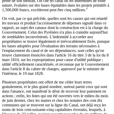
peine de son bienfait. On cite tel canal où les indemnités de toute
nature, évaluées sur des bases équitables dans les projets primitifs à
1,500,000 francs, excéderont peut être cinq millions."
On voit, par ce qui précède, quelles sont les causes qui ont retardé
les travaux et produit l'accroissement de dépenses signalé dans ce
rapport, au sujet des canaux dont la construction est à la charge du
Gouvernement. Celui des Pyrénées n'a plus à craindre aujourd'hui
de semblables inconvénients. L'indemnité à accorder aux
propriétaires se trouve légalement et irrévocablement fixée, puisque
les bases adoptées pour l'évaluation des terrains nécessaires à
l'emplacement du canal et de ses dépendances, sont celles qu'on
trouve clairement énoncées dans l'article 16 du titre 3 de la loi du 8
mars 1810, sur les expropriations pour cause d'utilité publique ;
utilité officiellement caractérisée, et reconnue par le Gouvernement
dans l'article 8 du cahier de charges, approuvé par le ministre de
l'intérieur, le 19 mai 1828.
Plusieurs propriétaires ont offert de me céder leurs terres
gratuitement, et le plus grand nombre, surtout parmi ceux qui sont
dans l'aisance, ont manifesté le désir de recevoir leur paiement en
actions ; enfin, les listes qui ont été ouvertes vers le milieu du mois
de juin dernier, chez les maires et chez les notaires des cent dix
communes qui se trouvent sur la ligne du Canal, ont déjà reçu les
noms de trois cent-soixante-cinq capitalistes riverains, lesquels, à