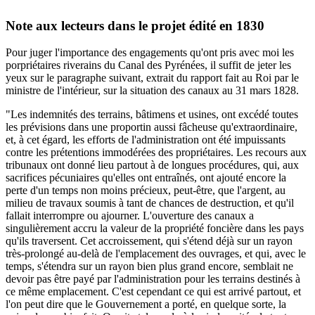
Note aux lecteurs dans le projet édité en 1830
Pour juger l'importance des engagements qu'ont pris avec moi les
porpriétaires riverains du Canal des Pyrénées, il suffit de jeter les
yeux sur le paragraphe suivant, extrait du rapport fait au Roi par le
ministre de l'intérieur, sur la situation des canaux au 31 mars 1828.
"Les indemnités des terrains, bâtimens et usines, ont excédé toutes
les prévisions dans une proportin aussi fâcheuse qu'extraordinaire,
et, à cet égard, les efforts de l'administration ont été impuissants
contre les prétentions immodérées des propriétaires. Les recours aux
tribunaux ont donné lieu partout à de longues procédures, qui, aux
sacrifices pécuniaires qu'elles ont entraînés, ont ajouté encore la
perte d'un temps non moins précieux, peut-être, que l'argent, au
milieu de travaux soumis à tant de chances de destruction, et qu'il
fallait interrompre ou ajourner. L'ouverture des canaux a
singulièrement accru la valeur de la propriété foncière dans les pays
qu'ils traversent. Cet accroissement, qui s'étend déjà sur un rayon
très-prolongé au-delà de l'emplacement des ouvrages, et qui, avec le
temps, s'étendra sur un rayon bien plus grand encore, semblait ne
devoir pas être payé par l'administration pour les terrains destinés à
ce même emplacement. C'est cependant ce qui est arrivé partout, et
l'on peut dire que le Gouvernement a porté, en quelque sorte, la