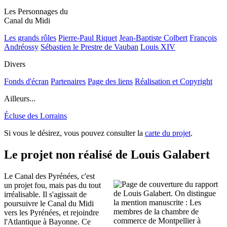
Les Personnages du
Canal du Midi
Les grands rôles
Pierre-Paul Riquet
Jean-Baptiste Colbert
François
Andréossy
Sébastien le Prestre de Vauban
Louis XIV
Divers
Fonds d'écran
Partenaires
Page des liens
Réalisation et Copyright
Ailleurs...
Écluse des Lorrains
Si vous le désirez, vous pouvez consulter la
carte du projet
.
Le projet non réalisé de Louis Galabert
Le Canal des Pyrénées, c'est
un projet fou, mais pas du tout
irréalisable. Il s'agissait de
poursuivre le Canal du Midi
vers les Pyrénées, et rejoindre
l'Atlantique à Bayonne. Ce