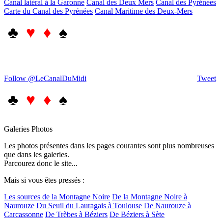
Canal latéral à la Garonne
Canal des Deux Mers
Canal des Pyrénées
Carte du Canal des Pyrénées
Canal Maritime des Deux-Mers
♣
♥ ♦
♠
Follow @LeCanalDuMidi
Tweet
♣
♥ ♦
♠
Galeries Photos
Les photos présentes dans les pages courantes sont plus nombreuses
que dans les galeries.
Parcourez donc le site...
Mais si vous êtes pressés :
Les sources de la Montagne Noire
De la Montagne Noire à
Naurouze
Du Seuil du Lauragais à Toulouse
De Naurouze à
Carcassonne
De Trèbes à Béziers
De Béziers à Sète