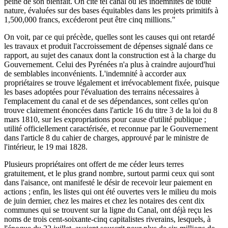
peine de son bienfait. On cite tel canal où les indemnités de toute
nature, évaluées sur des bases équitables dans les projets primitifs à
1,500,000 francs, excéderont peut être cinq millions."
On voit, par ce qui précède, quelles sont les causes qui ont retardé
les travaux et produit l'accroissement de dépenses signalé dans ce
rapport, au sujet des canaux dont la construction est à la charge du
Gouvernement. Celui des Pyrénées n'a plus à craindre aujourd'hui
de semblables inconvénients. L'indemnité à accorder aux
propriétaires se trouve légalement et irrévocablement fixée, puisque
les bases adoptées pour l'évaluation des terrains nécessaires à
l'emplacement du canal et de ses dépendances, sont celles qu'on
trouve clairement énoncées dans l'article 16 du titre 3 de la loi du 8
mars 1810, sur les expropriations pour cause d'utilité publique ;
utilité officiellement caractérisée, et reconnue par le Gouvernement
dans l'article 8 du cahier de charges, approuvé par le ministre de
l'intérieur, le 19 mai 1828.
Plusieurs propriétaires ont offert de me céder leurs terres
gratuitement, et le plus grand nombre, surtout parmi ceux qui sont
dans l'aisance, ont manifesté le désir de recevoir leur paiement en
actions ; enfin, les listes qui ont été ouvertes vers le milieu du mois
de juin dernier, chez les maires et chez les notaires des cent dix
communes qui se trouvent sur la ligne du Canal, ont déjà reçu les
noms de trois cent-soixante-cinq capitalistes riverains, lesquels, à