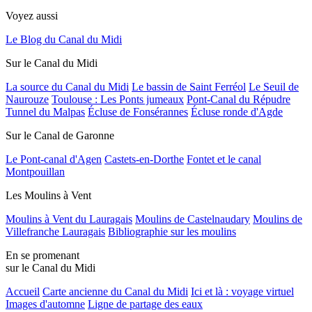
Voyez aussi
Le Blog du Canal du Midi
Sur le Canal du Midi
La source du Canal du Midi
Le bassin de Saint Ferréol
Le Seuil de
Naurouze
Toulouse : Les Ponts jumeaux
Pont-Canal du Répudre
Tunnel du Malpas
Écluse de Fonsérannes
Écluse ronde d'Agde
Sur le Canal de Garonne
Le Pont-canal d'Agen
Castets-en-Dorthe
Fontet et le canal
Montpouillan
Les Moulins à Vent
Moulins à Vent du Lauragais
Moulins de Castelnaudary
Moulins de
Villefranche Lauragais
Bibliographie sur les moulins
En se promenant
sur le Canal du Midi
Accueil
Carte ancienne du Canal du Midi
Ici et là : voyage virtuel
Images d'automne
Ligne de partage des eaux