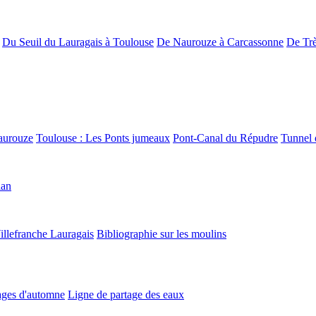
Du Seuil du Lauragais à Toulouse
De Naurouze à Carcassonne
De Trè
aurouze
Toulouse : Les Ponts jumeaux
Pont-Canal du Répudre
Tunnel 
lan
illefranche Lauragais
Bibliographie sur les moulins
ges d'automne
Ligne de partage des eaux