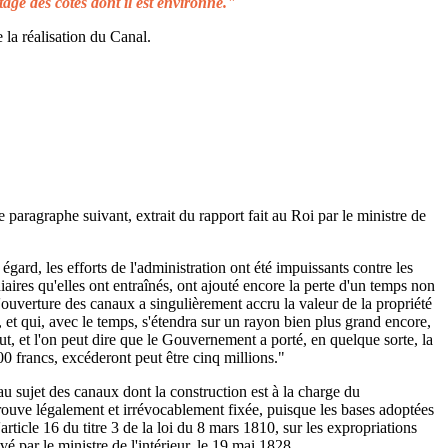
tage des côtes dont il est environné."
 la réalisation du Canal.
e paragraphe suivant, extrait du rapport fait au Roi par le ministre de
égard, les efforts de l'administration ont été impuissants contre les
aires qu'elles ont entraînés, ont ajouté encore la perte d'un temps non
L'ouverture des canaux a singulièrement accru la valeur de la propriété
 et qui, avec le temps, s'étendra sur un rayon bien plus grand encore,
ut, et l'on peut dire que le Gouvernement a porté, en quelque sorte, la
00 francs, excéderont peut être cinq millions."
au sujet des canaux dont la construction est à la charge du
rouve légalement et irrévocablement fixée, puisque les bases adoptées
rticle 16 du titre 3 de la loi du 8 mars 1810, sur les expropriations
é par le ministre de l'intérieur, le 19 mai 1828.