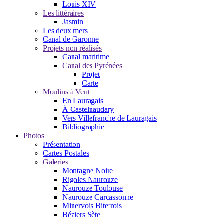
Louis XIV
Les littéraires
Jasmin
Les deux mers
Canal de Garonne
Projets non réalisés
Canal maritime
Canal des Pyrénées
Projet
Carte
Moulins à Vent
En Lauragais
À Castelnaudary
Vers Villefranche de Lauragais
Bibliographie
Photos
Présentation
Cartes Postales
Galeries
Montagne Noire
Rigoles Naurouze
Naurouze Toulouse
Naurouze Carcassonne
Minervois Biterrois
Béziers Sète