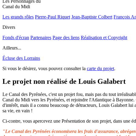
Les Personnages du
Canal du Midi
Les grands rôles
Pierre-Paul Riquet
Jean-Baptiste Colbert
François A
Divers
Fonds d'écran
Partenaires
Page des liens
Réalisation et Copyright
Ailleurs...
Écluse des Lorrains
Si vous le désirez, vous pouvez consulter la
carte du projet
.
Le projet non réalisé de Louis Galabert
Le Canal des Pyrénées, c'est un projet fou, mais pas du tout irréalisable
Canal du Midi vers les Pyrénées, et rejoindre l'Atlantique à Bayonne.
d'intérêt, mais il a connu beaucoup de détracteurs, Louis Galabert lui
sa vie, en vain !
Ci-contre, vous apercevez une Présentation de son projet, dans une édit
"Le Canal des Pyrénées économisera les frais d'assurance, abrégera 