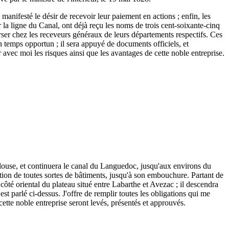
 manifesté le désir de recevoir leur paiement en actions ; enfin, les
r la ligne du Canal, ont déjà reçu les noms de trois cent-soixante-cinq
 verser chez les receveurs généraux de leurs départements respectifs. Ces
n temps opportun ; il sera appuyé de documents officiels, et
r avec moi les risques ainsi que les avantages de cette noble entreprise.
ulouse, et continuera le canal du Languedoc, jusqu'aux environs du
tion de toutes sortes de bâtiments, jusqu'à son embouchure. Partant de
ôté oriental du plateau situé entre Labarthe et Avezac ; il descendra
est parlé ci-dessus. J'offre de remplir toutes les obligations qui me
 cette noble entreprise seront levés, présentés et approuvés.