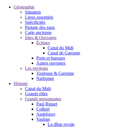
Géographie
Situation
Lieux essentiels
Spécificités
Partage des eaux
Carte ancienne
Sites & Ouvrages
Écluses
Canal du Midi
Canal de Garonne
Ports et bureaux
Autres ouvrages
Les environs
Toulouse & Garonne
Narbonne
Histoire
Canal du Midi
Grands rôles
Grands personnages
Paul Riquet
Colbert
Andréossy
Vauban
La dîme royale