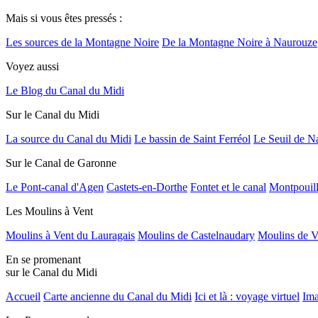
Mais si vous êtes pressés :
Les sources de la Montagne Noire
De la Montagne Noire à Naurouze
Voyez aussi
Le Blog du Canal du Midi
Sur le Canal du Midi
La source du Canal du Midi
Le bassin de Saint Ferréol
Le Seuil de N
Sur le Canal de Garonne
Le Pont-canal d'Agen
Castets-en-Dorthe
Fontet et le canal
Montpouil
Les Moulins à Vent
Moulins à Vent du Lauragais
Moulins de Castelnaudary
Moulins de V
En se promenant
sur le Canal du Midi
Accueil
Carte ancienne du Canal du Midi
Ici et là : voyage virtuel
Ima