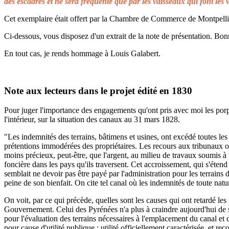
des escadres et ne sera fréquenté que par les vaisseaux qui font les 
Cet exemplaire était offert par la Chambre de Commerce de Montpellier 
Ci-dessous, vous disposez d'un extrait de la note de présentation. Bonn
En tout cas, je rends hommage à Louis Galabert.
Note aux lecteurs dans le projet édité en 1830
Pour juger l'importance des engagements qu'ont pris avec moi les porprié
l'intérieur, sur la situation des canaux au 31 mars 1828.
"Les indemnités des terrains, bâtimens et usines, ont excédé toutes les 
prétentions immodérées des propriétaires. Les recours aux tribunaux on
moins précieux, peut-être, que l'argent, au milieu de travaux soumis à t
foncière dans les pays qu'ils traversent. Cet accroissement, qui s'éten
semblait ne devoir pas être payé par l'administration pour les terrains
peine de son bienfait. On cite tel canal où les indemnités de toute natu
On voit, par ce qui précède, quelles sont les causes qui ont retardé le
Gouvernement. Celui des Pyrénées n'a plus à craindre aujourd'hui de s
pour l'évaluation des terrains nécessaires à l'emplacement du canal et 
pour cause d'utilité publique ; utilité officiellement caractérisée, et 