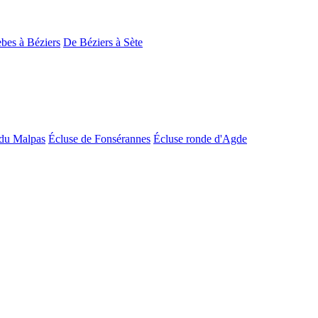
bes à Béziers
De Béziers à Sète
du Malpas
Écluse de Fonsérannes
Écluse ronde d'Agde