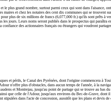
, et le plus grand nombre, surtout parmi ceux qui sont dans l'aisance, ont
 les maires et chez les notaires des cent dix communes qui se trouvent su
rit pour plus de six millions de francs (6,077,000 fr.) qu'ils sont prêts à
s les jours. Leurs noms seront publiés dans le prospectus qui paraîtra e
 la confiance des actionnaires français ou étrangers qui voudront partage
isques et périls, le Canal des Pyrénées, dont l'origine commencera à To
dour n'offre plus d'obstacles, dans aucun temps de l'année, à la naviga
udens et Montrejau, jusqu'au point de partage qui se trouve au bas du c
e, ainsi que celle de l'Adour, jusqu'aux environs du Bec-de-Grave, dont il 
nt stipulées dans l'acte de concession, aussitôt que les plans et devis de