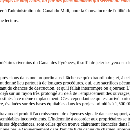
voyages de long cours, ou par des petits bâtiments qui servent au cabo
à l'administration du Canal du Midi, pour la Convaincre de l'utilité de
e lecture...
taires riverains du Canal des Pyrénées, il suffit de jeter les yeux sur l
prévisions dans une proportin aussi fâcheuse qu'extraordinaire, et, à cet 
t donné lieu partout à de longues procédures, qui, aux sacrifices pécuni
ant de chances de destruction, et qu'il fallait interrompre ou ajourner. 
d déjà sur un rayon très-prolongé au-delà de l'emplacement des ouvrages,
 destinés à ce même emplacement. C'est cependant ce qui est arrivé parto
re, évaluées sur des bases équitables dans les projets primitifs à 1,500,0
s travaux et produit l'accroissement de dépenses signalé dans ce rapport, 
emblables inconvénients. L'indemnité à accorder aux propriétaires se t
de ses dépendances, sont celles qu'on trouve clairement énoncées dans l'a
reconnue par le Gouvernement dans l'article 8 du cahier de charges, approuv