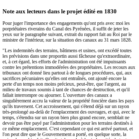
Note aux lecteurs dans le projet édité en 1830
Pour juger l'importance des engagements qu'ont pris avec moi les
porpriétaires riverains du Canal des Pyrénées, il suffit de jeter les
yeux sur le paragraphe suivant, extrait du rapport fait au Roi par le
ministre de l'intérieur, sur la situation des canaux au 31 mars 1828.
"Les indemnités des terrains, bâtimens et usines, ont excédé toutes
les prévisions dans une proportin aussi fâcheuse qu'extraordinaire,
et, à cet égard, les efforts de l'administration ont été impuissants
contre les prétentions immodérées des propriétaires. Les recours aux
tribunaux ont donné lieu partout à de longues procédures, qui, aux
sacrifices pécuniaires qu'elles ont entraînés, ont ajouté encore la
perte d'un temps non moins précieux, peut-être, que l'argent, au
milieu de travaux soumis à tant de chances de destruction, et qu'il
fallait interrompre ou ajourner. L'ouverture des canaux a
singulièrement accru la valeur de la propriété foncière dans les pays
qu'ils traversent. Cet accroissement, qui s'étend déjà sur un rayon
très-prolongé au-delà de l'emplacement des ouvrages, et qui, avec le
temps, s'étendra sur un rayon bien plus grand encore, semblait ne
devoir pas être payé par l'administration pour les terrains destinés à
ce même emplacement. C'est cependant ce qui est arrivé partout, et
l'on peut dire que le Gouvernement a porté, en quelque sorte, la