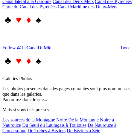
Canal latéral à la Garonne
Canal des Deux Mers
Canal des Pyrénées
Carte du Canal des Pyrénées
Canal Maritime des Deux-Mers
♣
♥ ♦
♠
Follow @LeCanalDuMidi
Tweet
♣
♥ ♦
♠
Galeries Photos
Les photos présentes dans les pages courantes sont plus nombreuses
que dans les galeries.
Parcourez donc le site...
Mais si vous êtes pressés :
Les sources de la Montagne Noire
De la Montagne Noire à
Naurouze
Du Seuil du Lauragais à Toulouse
De Naurouze à
Carcassonne
De Trèbes à Béziers
De Béziers à Sète