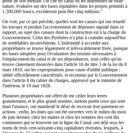
peine de son bienfait. On cite tel canal où les indemnités de toute
nature, évaluées sur des bases équitables dans les projets primitifs à
1,500,000 francs, excéderont peut être cinq millions."
On voit, par ce qui précède, quelles sont les causes qui ont retardé
les travaux et produit l'accroissement de dépenses signalé dans ce
rapport, au sujet des canaux dont la construction est à la charge du
Gouvernement. Celui des Pyrénées n'a plus à craindre aujourd'hui
de semblables inconvénients. L'indemnité à accorder aux
propriétaires se trouve légalement et irrévocablement fixée, puisque
les bases adoptées pour l'évaluation des terrains nécessaires à
l'emplacement du canal et de ses dépendances, sont celles qu'on
trouve clairement énoncées dans l'article 16 du titre 3 de la loi du 8
mars 1810, sur les expropriations pour cause d'utilité publique ;
utilité officiellement caractérisée, et reconnue par le Gouvernement
dans l'article 8 du cahier de charges, approuvé par le ministre de
l'intérieur, le 19 mai 1828.
Plusieurs propriétaires ont offert de me céder leurs terres
gratuitement, et le plus grand nombre, surtout parmi ceux qui sont
dans l'aisance, ont manifesté le désir de recevoir leur paiement en
actions ; enfin, les listes qui ont été ouvertes vers le milieu du mois
de juin dernier, chez les maires et chez les notaires des cent dix
communes qui se trouvent sur la ligne du Canal, ont déjà reçu les
noms de trois cent-soixante-cinq capitalistes riverains, lesquels, à