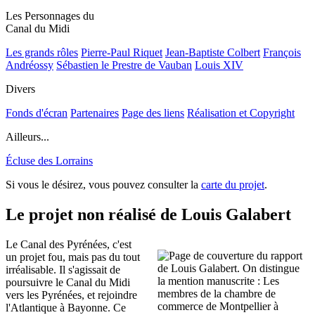
Les Personnages du
Canal du Midi
Les grands rôles
Pierre-Paul Riquet
Jean-Baptiste Colbert
François
Andréossy
Sébastien le Prestre de Vauban
Louis XIV
Divers
Fonds d'écran
Partenaires
Page des liens
Réalisation et Copyright
Ailleurs...
Écluse des Lorrains
Si vous le désirez, vous pouvez consulter la
carte du projet
.
Le projet non réalisé de Louis Galabert
Le Canal des Pyrénées, c'est
un projet fou, mais pas du tout
irréalisable. Il s'agissait de
poursuivre le Canal du Midi
vers les Pyrénées, et rejoindre
l'Atlantique à Bayonne. Ce