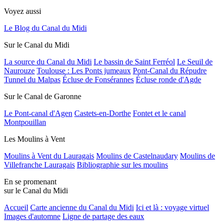
Voyez aussi
Le Blog du Canal du Midi
Sur le Canal du Midi
La source du Canal du Midi
Le bassin de Saint Ferréol
Le Seuil de
Naurouze
Toulouse : Les Ponts jumeaux
Pont-Canal du Répudre
Tunnel du Malpas
Écluse de Fonsérannes
Écluse ronde d'Agde
Sur le Canal de Garonne
Le Pont-canal d'Agen
Castets-en-Dorthe
Fontet et le canal
Montpouillan
Les Moulins à Vent
Moulins à Vent du Lauragais
Moulins de Castelnaudary
Moulins de
Villefranche Lauragais
Bibliographie sur les moulins
En se promenant
sur le Canal du Midi
Accueil
Carte ancienne du Canal du Midi
Ici et là : voyage virtuel
Images d'automne
Ligne de partage des eaux