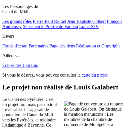
Les Personnages du
Canal du Midi
Les grands rôles
Pierre-Paul Riquet
Jean-Baptiste Colbert
François
Andréossy
Sébastien le Prestre de Vauban
Louis XIV
Divers
Fonds d'écran
Partenaires
Page des liens
Réalisation et Copyright
Ailleurs...
Écluse des Lorrains
Si vous le désirez, vous pouvez consulter la
carte du projet
.
Le projet non réalisé de Louis Galabert
Le Canal des Pyrénées, c'est
un projet fou, mais pas du tout
irréalisable. Il s'agissait de
poursuivre le Canal du Midi
vers les Pyrénées, et rejoindre
l'Atlantique à Bayonne. Ce