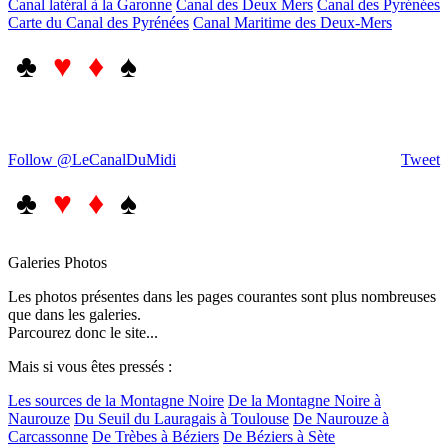
Canal latéral à la Garonne
Canal des Deux Mers
Canal des Pyrénées
Carte du Canal des Pyrénées
Canal Maritime des Deux-Mers
♣
♥ ♦
♠
Follow @LeCanalDuMidi
Tweet
♣
♥ ♦
♠
Galeries Photos
Les photos présentes dans les pages courantes sont plus nombreuses
que dans les galeries.
Parcourez donc le site...
Mais si vous êtes pressés :
Les sources de la Montagne Noire
De la Montagne Noire à
Naurouze
Du Seuil du Lauragais à Toulouse
De Naurouze à
Carcassonne
De Trèbes à Béziers
De Béziers à Sète