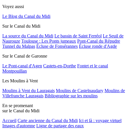
Voyez aussi
Le Blog du Canal du Midi
Sur le Canal du Midi
La source du Canal du Midi
Le bassin de Saint Ferréol
Le Seuil de
Naurouze
Toulouse : Les Ponts jumeaux
Pont-Canal du Répudre
Tunnel du Malpas
Écluse de Fonsérannes
Écluse ronde d'Agde
Sur le Canal de Garonne
Le Pont-canal d'Agen
Castets-en-Dorthe
Fontet et le canal
Montpouillan
Les Moulins à Vent
Moulins à Vent du Lauragais
Moulins de Castelnaudary
Moulins de
Villefranche Lauragais
Bibliographie sur les moulins
En se promenant
sur le Canal du Midi
Accueil
Carte ancienne du Canal du Midi
Ici et là : voyage virtuel
Images d'automne
Ligne de partage des eaux