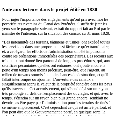
Note aux lecteurs dans le projet édité en 1830
Pour juger l'importance des engagements qu'ont pris avec moi les
porpriétaires riverains du Canal des Pyrénées, il suffit de jeter les
yeux sur le paragraphe suivant, extrait du rapport fait au Roi par le
ministre de l'intérieur, sur la situation des canaux au 31 mars 1828.
"Les indemnités des terrains, bâtimens et usines, ont excédé toutes
les prévisions dans une proportin aussi fâcheuse qu'extraordinaire,
et, à cet égard, les efforts de l'administration ont été impuissants
contre les prétentions immodérées des propriétaires. Les recours aux
tribunaux ont donné lieu partout à de longues procédures, qui, aux
sacrifices pécuniaires qu'elles ont entraînés, ont ajouté encore la
perte d'un temps non moins précieux, peut-être, que l'argent, au
milieu de travaux soumis à tant de chances de destruction, et qu'il
fallait interrompre ou ajourner. L'ouverture des canaux a
singulièrement accru la valeur de la propriété foncière dans les pays
qu'ils traversent. Cet accroissement, qui s'étend déjà sur un rayon
très-prolongé au-delà de l'emplacement des ouvrages, et qui, avec le
temps, s'étendra sur un rayon bien plus grand encore, semblait ne
devoir pas être payé par l'administration pour les terrains destinés à
ce même emplacement. C'est cependant ce qui est arrivé partout, et
l'on peut dire que le Gouvernement a porté, en quelque sorte, la