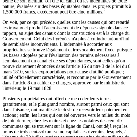
peine de son bienfait. On cite tel canal où les indemnités de toute
nature, évaluées sur des bases équitables dans les projets primitifs à
1,500,000 francs, excéderont peut être cinq millions."
On voit, par ce qui précède, quelles sont les causes qui ont retardé
les travaux et produit l'accroissement de dépenses signalé dans ce
rapport, au sujet des canaux dont la construction est à la charge du
Gouvernement. Celui des Pyrénées n'a plus à craindre aujourd'hui
de semblables inconvénients. L'indemnité à accorder aux
propriétaires se trouve légalement et irrévocablement fixée, puisque
les bases adoptées pour l'évaluation des terrains nécessaires à
l'emplacement du canal et de ses dépendances, sont celles qu'on
trouve clairement énoncées dans l'article 16 du titre 3 de la loi du 8
mars 1810, sur les expropriations pour cause d'utilité publique ;
utilité officiellement caractérisée, et reconnue par le Gouvernement
dans l'article 8 du cahier de charges, approuvé par le ministre de
l'intérieur, le 19 mai 1828.
Plusieurs propriétaires ont offert de me céder leurs terres
gratuitement, et le plus grand nombre, surtout parmi ceux qui sont
dans l'aisance, ont manifesté le désir de recevoir leur paiement en
actions ; enfin, les listes qui ont été ouvertes vers le milieu du mois
de juin dernier, chez les maires et chez les notaires des cent dix
communes qui se trouvent sur la ligne du Canal, ont déjà reçu les
noms de trois cent-soixante-cinq capitalistes riverains, lesquels, à