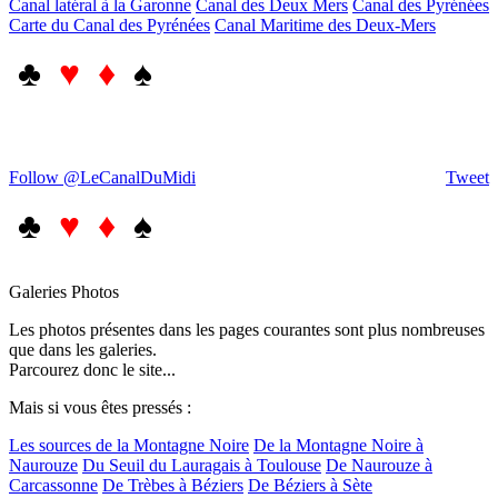
Canal latéral à la Garonne
Canal des Deux Mers
Canal des Pyrénées
Carte du Canal des Pyrénées
Canal Maritime des Deux-Mers
♣
♥ ♦
♠
Follow @LeCanalDuMidi
Tweet
♣
♥ ♦
♠
Galeries Photos
Les photos présentes dans les pages courantes sont plus nombreuses
que dans les galeries.
Parcourez donc le site...
Mais si vous êtes pressés :
Les sources de la Montagne Noire
De la Montagne Noire à
Naurouze
Du Seuil du Lauragais à Toulouse
De Naurouze à
Carcassonne
De Trèbes à Béziers
De Béziers à Sète