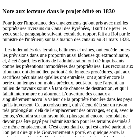
Note aux lecteurs dans le projet édité en 1830
Pour juger l'importance des engagements qu'ont pris avec moi les
porpriétaires riverains du Canal des Pyrénées, il suffit de jeter les
yeux sur le paragraphe suivant, extrait du rapport fait au Roi par le
ministre de l'intérieur, sur la situation des canaux au 31 mars 1828.
"Les indemnités des terrains, bâtimens et usines, ont excédé toutes
les prévisions dans une proportin aussi fâcheuse qu'extraordinaire,
et, à cet égard, les efforts de l'administration ont été impuissants
contre les prétentions immodérées des propriétaires. Les recours aux
tribunaux ont donné lieu partout à de longues procédures, qui, aux
sacrifices pécuniaires qu'elles ont entraînés, ont ajouté encore la
perte d'un temps non moins précieux, peut-être, que l'argent, au
milieu de travaux soumis à tant de chances de destruction, et qu'il
fallait interrompre ou ajourner. L'ouverture des canaux a
singulièrement accru la valeur de la propriété foncière dans les pays
qu'ils traversent. Cet accroissement, qui s'étend déjà sur un rayon
très-prolongé au-delà de l'emplacement des ouvrages, et qui, avec le
temps, s'étendra sur un rayon bien plus grand encore, semblait ne
devoir pas être payé par l'administration pour les terrains destinés à
ce même emplacement. C'est cependant ce qui est arrivé partout, et
l'on peut dire que le Gouvernement a porté, en quelque sorte, la