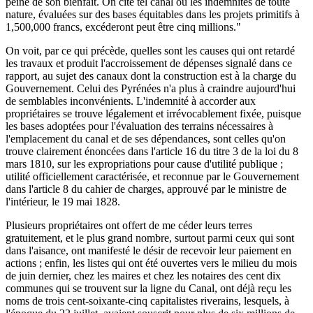
peine de son bienfait. On cite tel canal où les indemnités de toute
nature, évaluées sur des bases équitables dans les projets primitifs à
1,500,000 francs, excéderont peut être cinq millions."
On voit, par ce qui précède, quelles sont les causes qui ont retardé
les travaux et produit l'accroissement de dépenses signalé dans ce
rapport, au sujet des canaux dont la construction est à la charge du
Gouvernement. Celui des Pyrénées n'a plus à craindre aujourd'hui
de semblables inconvénients. L'indemnité à accorder aux
propriétaires se trouve légalement et irrévocablement fixée, puisque
les bases adoptées pour l'évaluation des terrains nécessaires à
l'emplacement du canal et de ses dépendances, sont celles qu'on
trouve clairement énoncées dans l'article 16 du titre 3 de la loi du 8
mars 1810, sur les expropriations pour cause d'utilité publique ;
utilité officiellement caractérisée, et reconnue par le Gouvernement
dans l'article 8 du cahier de charges, approuvé par le ministre de
l'intérieur, le 19 mai 1828.
Plusieurs propriétaires ont offert de me céder leurs terres
gratuitement, et le plus grand nombre, surtout parmi ceux qui sont
dans l'aisance, ont manifesté le désir de recevoir leur paiement en
actions ; enfin, les listes qui ont été ouvertes vers le milieu du mois
de juin dernier, chez les maires et chez les notaires des cent dix
communes qui se trouvent sur la ligne du Canal, ont déjà reçu les
noms de trois cent-soixante-cinq capitalistes riverains, lesquels, à