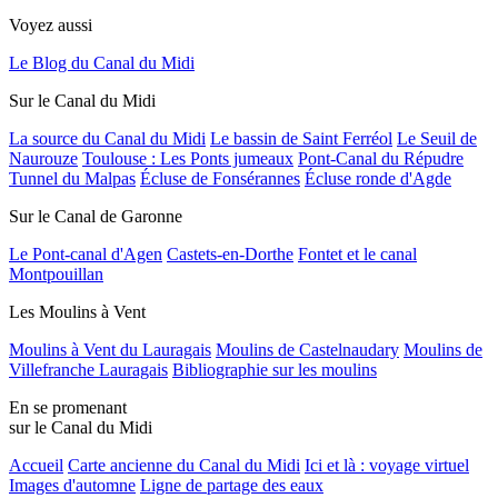
Voyez aussi
Le Blog du Canal du Midi
Sur le Canal du Midi
La source du Canal du Midi
Le bassin de Saint Ferréol
Le Seuil de
Naurouze
Toulouse : Les Ponts jumeaux
Pont-Canal du Répudre
Tunnel du Malpas
Écluse de Fonsérannes
Écluse ronde d'Agde
Sur le Canal de Garonne
Le Pont-canal d'Agen
Castets-en-Dorthe
Fontet et le canal
Montpouillan
Les Moulins à Vent
Moulins à Vent du Lauragais
Moulins de Castelnaudary
Moulins de
Villefranche Lauragais
Bibliographie sur les moulins
En se promenant
sur le Canal du Midi
Accueil
Carte ancienne du Canal du Midi
Ici et là : voyage virtuel
Images d'automne
Ligne de partage des eaux