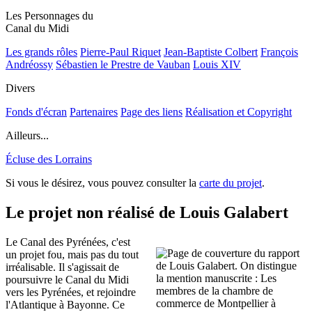
Les Personnages du
Canal du Midi
Les grands rôles
Pierre-Paul Riquet
Jean-Baptiste Colbert
François
Andréossy
Sébastien le Prestre de Vauban
Louis XIV
Divers
Fonds d'écran
Partenaires
Page des liens
Réalisation et Copyright
Ailleurs...
Écluse des Lorrains
Si vous le désirez, vous pouvez consulter la
carte du projet
.
Le projet non réalisé de Louis Galabert
Le Canal des Pyrénées, c'est
un projet fou, mais pas du tout
irréalisable. Il s'agissait de
poursuivre le Canal du Midi
vers les Pyrénées, et rejoindre
l'Atlantique à Bayonne. Ce