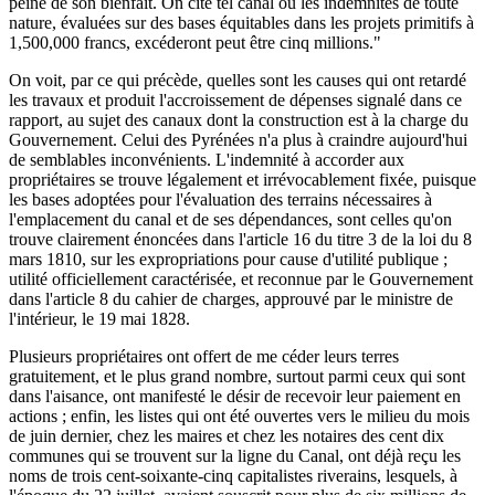
peine de son bienfait. On cite tel canal où les indemnités de toute
nature, évaluées sur des bases équitables dans les projets primitifs à
1,500,000 francs, excéderont peut être cinq millions."
On voit, par ce qui précède, quelles sont les causes qui ont retardé
les travaux et produit l'accroissement de dépenses signalé dans ce
rapport, au sujet des canaux dont la construction est à la charge du
Gouvernement. Celui des Pyrénées n'a plus à craindre aujourd'hui
de semblables inconvénients. L'indemnité à accorder aux
propriétaires se trouve légalement et irrévocablement fixée, puisque
les bases adoptées pour l'évaluation des terrains nécessaires à
l'emplacement du canal et de ses dépendances, sont celles qu'on
trouve clairement énoncées dans l'article 16 du titre 3 de la loi du 8
mars 1810, sur les expropriations pour cause d'utilité publique ;
utilité officiellement caractérisée, et reconnue par le Gouvernement
dans l'article 8 du cahier de charges, approuvé par le ministre de
l'intérieur, le 19 mai 1828.
Plusieurs propriétaires ont offert de me céder leurs terres
gratuitement, et le plus grand nombre, surtout parmi ceux qui sont
dans l'aisance, ont manifesté le désir de recevoir leur paiement en
actions ; enfin, les listes qui ont été ouvertes vers le milieu du mois
de juin dernier, chez les maires et chez les notaires des cent dix
communes qui se trouvent sur la ligne du Canal, ont déjà reçu les
noms de trois cent-soixante-cinq capitalistes riverains, lesquels, à