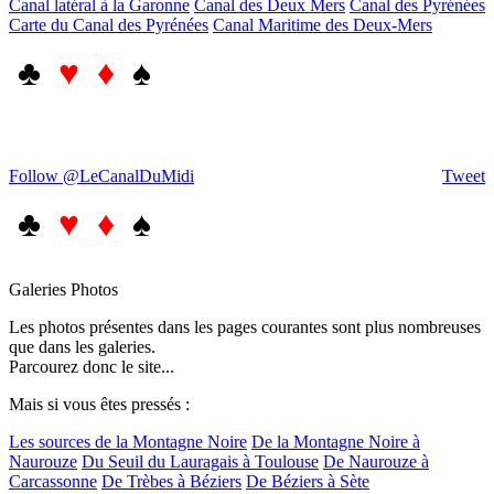
Canal latéral à la Garonne
Canal des Deux Mers
Canal des Pyrénées
Carte du Canal des Pyrénées
Canal Maritime des Deux-Mers
♣
♥ ♦
♠
Follow @LeCanalDuMidi
Tweet
♣
♥ ♦
♠
Galeries Photos
Les photos présentes dans les pages courantes sont plus nombreuses
que dans les galeries.
Parcourez donc le site...
Mais si vous êtes pressés :
Les sources de la Montagne Noire
De la Montagne Noire à
Naurouze
Du Seuil du Lauragais à Toulouse
De Naurouze à
Carcassonne
De Trèbes à Béziers
De Béziers à Sète