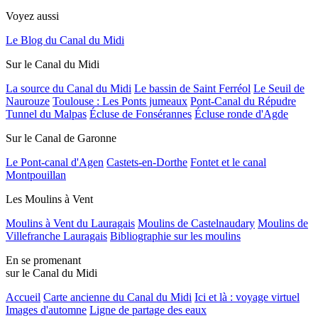
Voyez aussi
Le Blog du Canal du Midi
Sur le Canal du Midi
La source du Canal du Midi
Le bassin de Saint Ferréol
Le Seuil de
Naurouze
Toulouse : Les Ponts jumeaux
Pont-Canal du Répudre
Tunnel du Malpas
Écluse de Fonsérannes
Écluse ronde d'Agde
Sur le Canal de Garonne
Le Pont-canal d'Agen
Castets-en-Dorthe
Fontet et le canal
Montpouillan
Les Moulins à Vent
Moulins à Vent du Lauragais
Moulins de Castelnaudary
Moulins de
Villefranche Lauragais
Bibliographie sur les moulins
En se promenant
sur le Canal du Midi
Accueil
Carte ancienne du Canal du Midi
Ici et là : voyage virtuel
Images d'automne
Ligne de partage des eaux