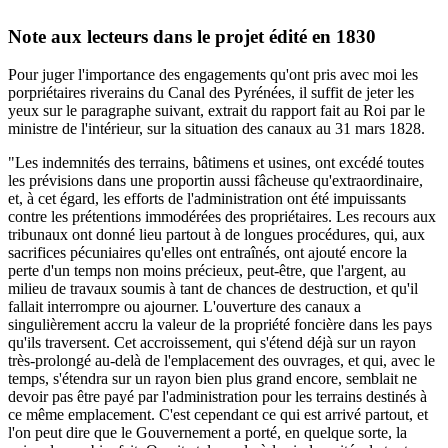
Note aux lecteurs dans le projet édité en 1830
Pour juger l'importance des engagements qu'ont pris avec moi les
porpriétaires riverains du Canal des Pyrénées, il suffit de jeter les
yeux sur le paragraphe suivant, extrait du rapport fait au Roi par le
ministre de l'intérieur, sur la situation des canaux au 31 mars 1828.
"Les indemnités des terrains, bâtimens et usines, ont excédé toutes
les prévisions dans une proportin aussi fâcheuse qu'extraordinaire,
et, à cet égard, les efforts de l'administration ont été impuissants
contre les prétentions immodérées des propriétaires. Les recours aux
tribunaux ont donné lieu partout à de longues procédures, qui, aux
sacrifices pécuniaires qu'elles ont entraînés, ont ajouté encore la
perte d'un temps non moins précieux, peut-être, que l'argent, au
milieu de travaux soumis à tant de chances de destruction, et qu'il
fallait interrompre ou ajourner. L'ouverture des canaux a
singulièrement accru la valeur de la propriété foncière dans les pays
qu'ils traversent. Cet accroissement, qui s'étend déjà sur un rayon
très-prolongé au-delà de l'emplacement des ouvrages, et qui, avec le
temps, s'étendra sur un rayon bien plus grand encore, semblait ne
devoir pas être payé par l'administration pour les terrains destinés à
ce même emplacement. C'est cependant ce qui est arrivé partout, et
l'on peut dire que le Gouvernement a porté, en quelque sorte, la