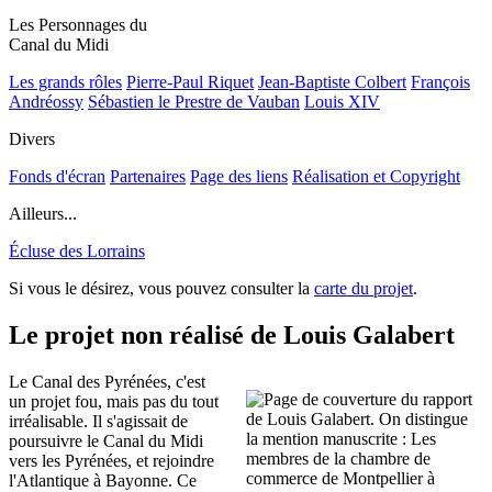
Les Personnages du
Canal du Midi
Les grands rôles
Pierre-Paul Riquet
Jean-Baptiste Colbert
François
Andréossy
Sébastien le Prestre de Vauban
Louis XIV
Divers
Fonds d'écran
Partenaires
Page des liens
Réalisation et Copyright
Ailleurs...
Écluse des Lorrains
Si vous le désirez, vous pouvez consulter la
carte du projet
.
Le projet non réalisé de Louis Galabert
Le Canal des Pyrénées, c'est
un projet fou, mais pas du tout
irréalisable. Il s'agissait de
poursuivre le Canal du Midi
vers les Pyrénées, et rejoindre
l'Atlantique à Bayonne. Ce