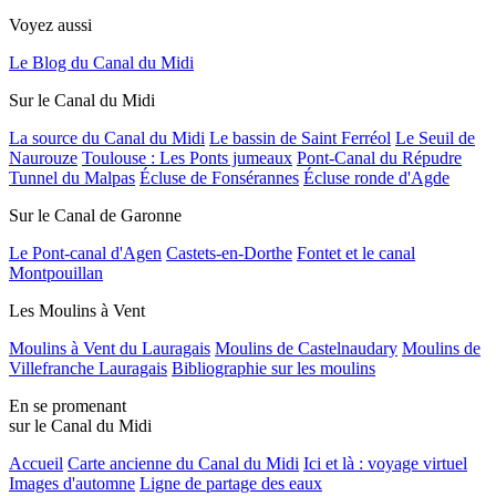
Voyez aussi
Le Blog du Canal du Midi
Sur le Canal du Midi
La source du Canal du Midi
Le bassin de Saint Ferréol
Le Seuil de
Naurouze
Toulouse : Les Ponts jumeaux
Pont-Canal du Répudre
Tunnel du Malpas
Écluse de Fonsérannes
Écluse ronde d'Agde
Sur le Canal de Garonne
Le Pont-canal d'Agen
Castets-en-Dorthe
Fontet et le canal
Montpouillan
Les Moulins à Vent
Moulins à Vent du Lauragais
Moulins de Castelnaudary
Moulins de
Villefranche Lauragais
Bibliographie sur les moulins
En se promenant
sur le Canal du Midi
Accueil
Carte ancienne du Canal du Midi
Ici et là : voyage virtuel
Images d'automne
Ligne de partage des eaux