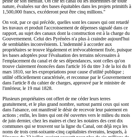
peine de son bienfait. On cite tel canal où les indemnités de toute
nature, évaluées sur des bases équitables dans les projets primitifs à
1,500,000 francs, excéderont peut être cinq millions."
On voit, par ce qui précède, quelles sont les causes qui ont retardé
les travaux et produit l'accroissement de dépenses signalé dans ce
rapport, au sujet des canaux dont la construction est à la charge du
Gouvernement. Celui des Pyrénées n'a plus à craindre aujourd'hui
de semblables inconvénients. L'indemnité à accorder aux
propriétaires se trouve légalement et irrévocablement fixée, puisque
les bases adoptées pour l'évaluation des terrains nécessaires à
l'emplacement du canal et de ses dépendances, sont celles qu'on
trouve clairement énoncées dans l'article 16 du titre 3 de la loi du 8
mars 1810, sur les expropriations pour cause d'utilité publique ;
utilité officiellement caractérisée, et reconnue par le Gouvernement
dans l'article 8 du cahier de charges, approuvé par le ministre de
l'intérieur, le 19 mai 1828.
Plusieurs propriétaires ont offert de me céder leurs terres
gratuitement, et le plus grand nombre, surtout parmi ceux qui sont
dans l'aisance, ont manifesté le désir de recevoir leur paiement en
actions ; enfin, les listes qui ont été ouvertes vers le milieu du mois
de juin dernier, chez les maires et chez les notaires des cent dix
communes qui se trouvent sur la ligne du Canal, ont déjà reçu les
noms de trois cent-soixante-cinq capitalistes riverains, lesquels, à