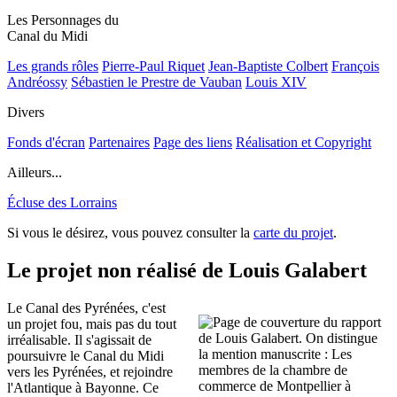
Les Personnages du
Canal du Midi
Les grands rôles
Pierre-Paul Riquet
Jean-Baptiste Colbert
François
Andréossy
Sébastien le Prestre de Vauban
Louis XIV
Divers
Fonds d'écran
Partenaires
Page des liens
Réalisation et Copyright
Ailleurs...
Écluse des Lorrains
Si vous le désirez, vous pouvez consulter la
carte du projet
.
Le projet non réalisé de Louis Galabert
Le Canal des Pyrénées, c'est
un projet fou, mais pas du tout
irréalisable. Il s'agissait de
poursuivre le Canal du Midi
vers les Pyrénées, et rejoindre
l'Atlantique à Bayonne. Ce