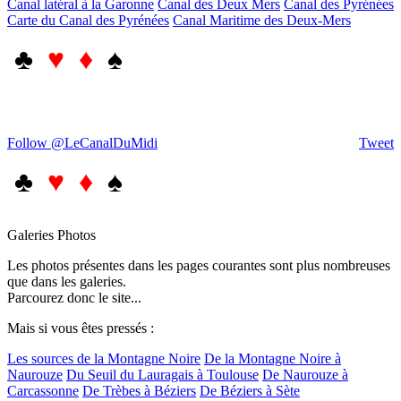
Canal latéral à la Garonne
Canal des Deux Mers
Canal des Pyrénées
Carte du Canal des Pyrénées
Canal Maritime des Deux-Mers
♣
♥ ♦
♠
Follow @LeCanalDuMidi
Tweet
♣
♥ ♦
♠
Galeries Photos
Les photos présentes dans les pages courantes sont plus nombreuses
que dans les galeries.
Parcourez donc le site...
Mais si vous êtes pressés :
Les sources de la Montagne Noire
De la Montagne Noire à
Naurouze
Du Seuil du Lauragais à Toulouse
De Naurouze à
Carcassonne
De Trèbes à Béziers
De Béziers à Sète