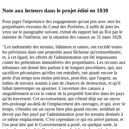
Note aux lecteurs dans le projet édité en 1830
Pour juger l'importance des engagements qu'ont pris avec moi les
porpriétaires riverains du Canal des Pyrénées, il suffit de jeter les
yeux sur le paragraphe suivant, extrait du rapport fait au Roi par le
ministre de l'intérieur, sur la situation des canaux au 31 mars 1828.
"Les indemnités des terrains, bâtimens et usines, ont excédé toutes
les prévisions dans une proportin aussi fâcheuse qu'extraordinaire,
et, à cet égard, les efforts de l'administration ont été impuissants
contre les prétentions immodérées des propriétaires. Les recours aux
tribunaux ont donné lieu partout à de longues procédures, qui, aux
sacrifices pécuniaires qu'elles ont entraînés, ont ajouté encore la
perte d'un temps non moins précieux, peut-être, que l'argent, au
milieu de travaux soumis à tant de chances de destruction, et qu'il
fallait interrompre ou ajourner. L'ouverture des canaux a
singulièrement accru la valeur de la propriété foncière dans les pays
qu'ils traversent. Cet accroissement, qui s'étend déjà sur un rayon
très-prolongé au-delà de l'emplacement des ouvrages, et qui, avec le
temps, s'étendra sur un rayon bien plus grand encore, semblait ne
devoir pas être payé par l'administration pour les terrains destinés à
ce même emplacement. C'est cependant ce qui est arrivé partout, et
l'on peut dire que le Gouvernement a porté, en quelque sorte, la