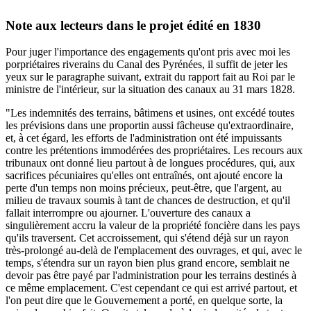
Note aux lecteurs dans le projet édité en 1830
Pour juger l'importance des engagements qu'ont pris avec moi les
porpriétaires riverains du Canal des Pyrénées, il suffit de jeter les
yeux sur le paragraphe suivant, extrait du rapport fait au Roi par le
ministre de l'intérieur, sur la situation des canaux au 31 mars 1828.
"Les indemnités des terrains, bâtimens et usines, ont excédé toutes
les prévisions dans une proportin aussi fâcheuse qu'extraordinaire,
et, à cet égard, les efforts de l'administration ont été impuissants
contre les prétentions immodérées des propriétaires. Les recours aux
tribunaux ont donné lieu partout à de longues procédures, qui, aux
sacrifices pécuniaires qu'elles ont entraînés, ont ajouté encore la
perte d'un temps non moins précieux, peut-être, que l'argent, au
milieu de travaux soumis à tant de chances de destruction, et qu'il
fallait interrompre ou ajourner. L'ouverture des canaux a
singulièrement accru la valeur de la propriété foncière dans les pays
qu'ils traversent. Cet accroissement, qui s'étend déjà sur un rayon
très-prolongé au-delà de l'emplacement des ouvrages, et qui, avec le
temps, s'étendra sur un rayon bien plus grand encore, semblait ne
devoir pas être payé par l'administration pour les terrains destinés à
ce même emplacement. C'est cependant ce qui est arrivé partout, et
l'on peut dire que le Gouvernement a porté, en quelque sorte, la