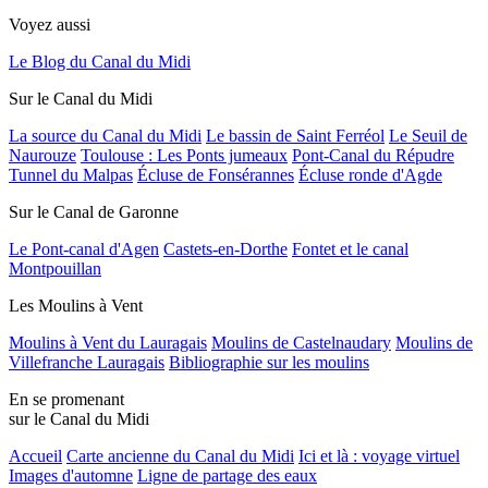
Voyez aussi
Le Blog du Canal du Midi
Sur le Canal du Midi
La source du Canal du Midi
Le bassin de Saint Ferréol
Le Seuil de
Naurouze
Toulouse : Les Ponts jumeaux
Pont-Canal du Répudre
Tunnel du Malpas
Écluse de Fonsérannes
Écluse ronde d'Agde
Sur le Canal de Garonne
Le Pont-canal d'Agen
Castets-en-Dorthe
Fontet et le canal
Montpouillan
Les Moulins à Vent
Moulins à Vent du Lauragais
Moulins de Castelnaudary
Moulins de
Villefranche Lauragais
Bibliographie sur les moulins
En se promenant
sur le Canal du Midi
Accueil
Carte ancienne du Canal du Midi
Ici et là : voyage virtuel
Images d'automne
Ligne de partage des eaux