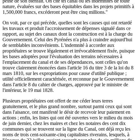
peine de son bienfait. On cite tel canal où les indemnités de toute
nature, évaluées sur des bases équitables dans les projets primitifs à
1,500,000 francs, excéderont peut être cinq millions."
On voit, par ce qui précède, quelles sont les causes qui ont retardé
les travaux et produit l'accroissement de dépenses signalé dans ce
rapport, au sujet des canaux dont la construction est à la charge du
Gouvernement. Celui des Pyrénées n'a plus à craindre aujourd'hui
de semblables inconvénients. L'indemnité à accorder aux
propriétaires se trouve légalement et irrévocablement fixée, puisque
les bases adoptées pour l'évaluation des terrains nécessaires à
l'emplacement du canal et de ses dépendances, sont celles qu'on
trouve clairement énoncées dans l'article 16 du titre 3 de la loi du 8
mars 1810, sur les expropriations pour cause d'utilité publique ;
utilité officiellement caractérisée, et reconnue par le Gouvernement
dans l'article 8 du cahier de charges, approuvé par le ministre de
l'intérieur, le 19 mai 1828.
Plusieurs propriétaires ont offert de me céder leurs terres
gratuitement, et le plus grand nombre, surtout parmi ceux qui sont
dans l'aisance, ont manifesté le désir de recevoir leur paiement en
actions ; enfin, les listes qui ont été ouvertes vers le milieu du mois
de juin dernier, chez les maires et chez les notaires des cent dix
communes qui se trouvent sur la ligne du Canal, ont déjà reçu les
noms de trois cent-soixante-cinq capitalistes riverains, lesquels, à