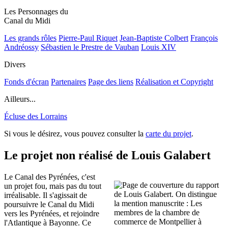
Les Personnages du
Canal du Midi
Les grands rôles
Pierre-Paul Riquet
Jean-Baptiste Colbert
François
Andréossy
Sébastien le Prestre de Vauban
Louis XIV
Divers
Fonds d'écran
Partenaires
Page des liens
Réalisation et Copyright
Ailleurs...
Écluse des Lorrains
Si vous le désirez, vous pouvez consulter la
carte du projet
.
Le projet non réalisé de Louis Galabert
Le Canal des Pyrénées, c'est
un projet fou, mais pas du tout
irréalisable. Il s'agissait de
poursuivre le Canal du Midi
vers les Pyrénées, et rejoindre
l'Atlantique à Bayonne. Ce