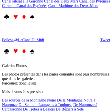
Canal latéral à la Garonne
Canal des Deux Mers
Canal des Pyrénées
Carte du Canal des Pyrénées
Canal Maritime des Deux-Mers
♣
♥ ♦
♠
Follow @LeCanalDuMidi
Tweet
♣
♥ ♦
♠
Galeries Photos
Les photos présentes dans les pages courantes sont plus nombreuses
que dans les galeries.
Parcourez donc le site...
Mais si vous êtes pressés :
Les sources de la Montagne Noire
De la Montagne Noire à
Naurouze
Du Seuil du Lauragais à Toulouse
De Naurouze à
Carcassonne
De Trèbes à Béziers
De Béziers à Sète