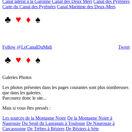
Canal latéral à la Garonne
Canal des Deux Mers
Canal des Pyrénées
Carte du Canal des Pyrénées
Canal Maritime des Deux-Mers
♣
♥ ♦
♠
Follow @LeCanalDuMidi
Tweet
♣
♥ ♦
♠
Galeries Photos
Les photos présentes dans les pages courantes sont plus nombreuses
que dans les galeries.
Parcourez donc le site...
Mais si vous êtes pressés :
Les sources de la Montagne Noire
De la Montagne Noire à
Naurouze
Du Seuil du Lauragais à Toulouse
De Naurouze à
Carcassonne
De Trèbes à Béziers
De Béziers à Sète