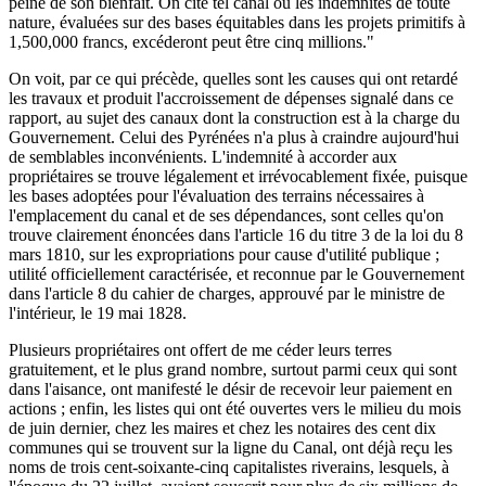
peine de son bienfait. On cite tel canal où les indemnités de toute
nature, évaluées sur des bases équitables dans les projets primitifs à
1,500,000 francs, excéderont peut être cinq millions."
On voit, par ce qui précède, quelles sont les causes qui ont retardé
les travaux et produit l'accroissement de dépenses signalé dans ce
rapport, au sujet des canaux dont la construction est à la charge du
Gouvernement. Celui des Pyrénées n'a plus à craindre aujourd'hui
de semblables inconvénients. L'indemnité à accorder aux
propriétaires se trouve légalement et irrévocablement fixée, puisque
les bases adoptées pour l'évaluation des terrains nécessaires à
l'emplacement du canal et de ses dépendances, sont celles qu'on
trouve clairement énoncées dans l'article 16 du titre 3 de la loi du 8
mars 1810, sur les expropriations pour cause d'utilité publique ;
utilité officiellement caractérisée, et reconnue par le Gouvernement
dans l'article 8 du cahier de charges, approuvé par le ministre de
l'intérieur, le 19 mai 1828.
Plusieurs propriétaires ont offert de me céder leurs terres
gratuitement, et le plus grand nombre, surtout parmi ceux qui sont
dans l'aisance, ont manifesté le désir de recevoir leur paiement en
actions ; enfin, les listes qui ont été ouvertes vers le milieu du mois
de juin dernier, chez les maires et chez les notaires des cent dix
communes qui se trouvent sur la ligne du Canal, ont déjà reçu les
noms de trois cent-soixante-cinq capitalistes riverains, lesquels, à