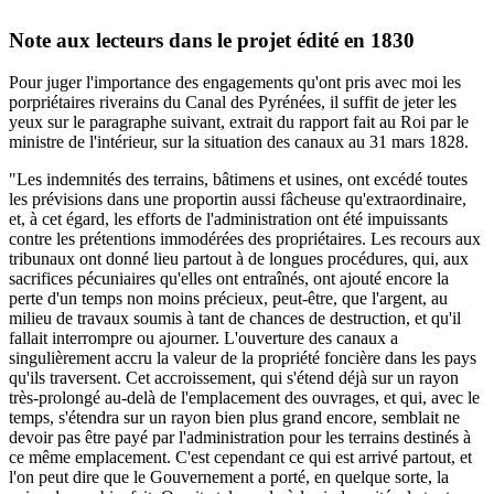
Note aux lecteurs dans le projet édité en 1830
Pour juger l'importance des engagements qu'ont pris avec moi les
porpriétaires riverains du Canal des Pyrénées, il suffit de jeter les
yeux sur le paragraphe suivant, extrait du rapport fait au Roi par le
ministre de l'intérieur, sur la situation des canaux au 31 mars 1828.
"Les indemnités des terrains, bâtimens et usines, ont excédé toutes
les prévisions dans une proportin aussi fâcheuse qu'extraordinaire,
et, à cet égard, les efforts de l'administration ont été impuissants
contre les prétentions immodérées des propriétaires. Les recours aux
tribunaux ont donné lieu partout à de longues procédures, qui, aux
sacrifices pécuniaires qu'elles ont entraînés, ont ajouté encore la
perte d'un temps non moins précieux, peut-être, que l'argent, au
milieu de travaux soumis à tant de chances de destruction, et qu'il
fallait interrompre ou ajourner. L'ouverture des canaux a
singulièrement accru la valeur de la propriété foncière dans les pays
qu'ils traversent. Cet accroissement, qui s'étend déjà sur un rayon
très-prolongé au-delà de l'emplacement des ouvrages, et qui, avec le
temps, s'étendra sur un rayon bien plus grand encore, semblait ne
devoir pas être payé par l'administration pour les terrains destinés à
ce même emplacement. C'est cependant ce qui est arrivé partout, et
l'on peut dire que le Gouvernement a porté, en quelque sorte, la