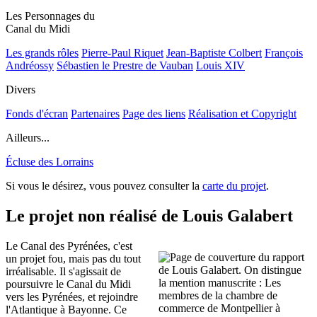
Les Personnages du
Canal du Midi
Les grands rôles
Pierre-Paul Riquet
Jean-Baptiste Colbert
François
Andréossy
Sébastien le Prestre de Vauban
Louis XIV
Divers
Fonds d'écran
Partenaires
Page des liens
Réalisation et Copyright
Ailleurs...
Écluse des Lorrains
Si vous le désirez, vous pouvez consulter la
carte du projet
.
Le projet non réalisé de Louis Galabert
Le Canal des Pyrénées, c'est
un projet fou, mais pas du tout
irréalisable. Il s'agissait de
poursuivre le Canal du Midi
vers les Pyrénées, et rejoindre
l'Atlantique à Bayonne. Ce