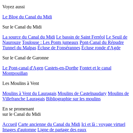
Voyez aussi
Le Blog du Canal du Midi
Sur le Canal du Midi
La source du Canal du Midi
Le bassin de Saint Ferréol
Le Seuil de
Naurouze
Toulouse : Les Ponts jumeaux
Pont-Canal du Répudre
Tunnel du Malpas
Écluse de Fonsérannes
Écluse ronde d'Agde
Sur le Canal de Garonne
Le Pont-canal d'Agen
Castets-en-Dorthe
Fontet et le canal
Montpouillan
Les Moulins à Vent
Moulins à Vent du Lauragais
Moulins de Castelnaudary
Moulins de
Villefranche Lauragais
Bibliographie sur les moulins
En se promenant
sur le Canal du Midi
Accueil
Carte ancienne du Canal du Midi
Ici et là : voyage virtuel
Images d'automne
Ligne de partage des eaux