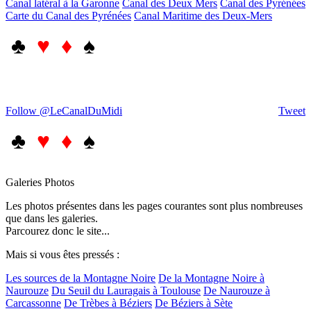
Canal latéral à la Garonne
Canal des Deux Mers
Canal des Pyrénées
Carte du Canal des Pyrénées
Canal Maritime des Deux-Mers
♣
♥ ♦
♠
Follow @LeCanalDuMidi
Tweet
♣
♥ ♦
♠
Galeries Photos
Les photos présentes dans les pages courantes sont plus nombreuses
que dans les galeries.
Parcourez donc le site...
Mais si vous êtes pressés :
Les sources de la Montagne Noire
De la Montagne Noire à
Naurouze
Du Seuil du Lauragais à Toulouse
De Naurouze à
Carcassonne
De Trèbes à Béziers
De Béziers à Sète