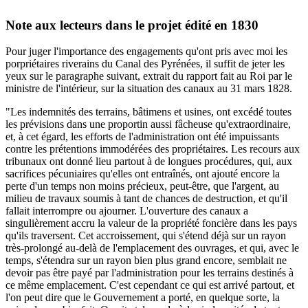
Note aux lecteurs dans le projet édité en 1830
Pour juger l'importance des engagements qu'ont pris avec moi les
porpriétaires riverains du Canal des Pyrénées, il suffit de jeter les
yeux sur le paragraphe suivant, extrait du rapport fait au Roi par le
ministre de l'intérieur, sur la situation des canaux au 31 mars 1828.
"Les indemnités des terrains, bâtimens et usines, ont excédé toutes
les prévisions dans une proportin aussi fâcheuse qu'extraordinaire,
et, à cet égard, les efforts de l'administration ont été impuissants
contre les prétentions immodérées des propriétaires. Les recours aux
tribunaux ont donné lieu partout à de longues procédures, qui, aux
sacrifices pécuniaires qu'elles ont entraînés, ont ajouté encore la
perte d'un temps non moins précieux, peut-être, que l'argent, au
milieu de travaux soumis à tant de chances de destruction, et qu'il
fallait interrompre ou ajourner. L'ouverture des canaux a
singulièrement accru la valeur de la propriété foncière dans les pays
qu'ils traversent. Cet accroissement, qui s'étend déjà sur un rayon
très-prolongé au-delà de l'emplacement des ouvrages, et qui, avec le
temps, s'étendra sur un rayon bien plus grand encore, semblait ne
devoir pas être payé par l'administration pour les terrains destinés à
ce même emplacement. C'est cependant ce qui est arrivé partout, et
l'on peut dire que le Gouvernement a porté, en quelque sorte, la