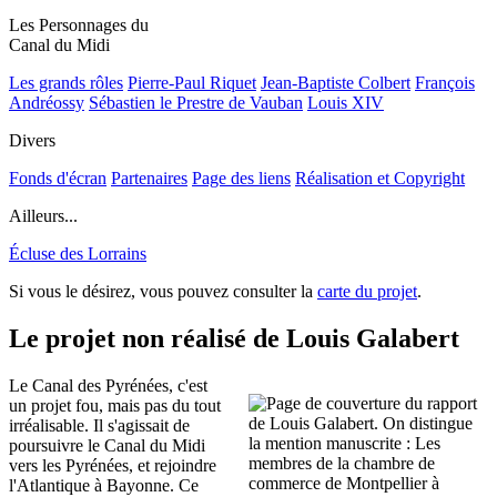
Les Personnages du
Canal du Midi
Les grands rôles
Pierre-Paul Riquet
Jean-Baptiste Colbert
François
Andréossy
Sébastien le Prestre de Vauban
Louis XIV
Divers
Fonds d'écran
Partenaires
Page des liens
Réalisation et Copyright
Ailleurs...
Écluse des Lorrains
Si vous le désirez, vous pouvez consulter la
carte du projet
.
Le projet non réalisé de Louis Galabert
Le Canal des Pyrénées, c'est
un projet fou, mais pas du tout
irréalisable. Il s'agissait de
poursuivre le Canal du Midi
vers les Pyrénées, et rejoindre
l'Atlantique à Bayonne. Ce