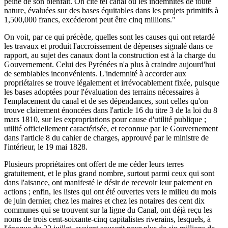
peine de son bienfait. On cite tel canal où les indemnités de toute
nature, évaluées sur des bases équitables dans les projets primitifs à
1,500,000 francs, excéderont peut être cinq millions."
On voit, par ce qui précède, quelles sont les causes qui ont retardé
les travaux et produit l'accroissement de dépenses signalé dans ce
rapport, au sujet des canaux dont la construction est à la charge du
Gouvernement. Celui des Pyrénées n'a plus à craindre aujourd'hui
de semblables inconvénients. L'indemnité à accorder aux
propriétaires se trouve légalement et irrévocablement fixée, puisque
les bases adoptées pour l'évaluation des terrains nécessaires à
l'emplacement du canal et de ses dépendances, sont celles qu'on
trouve clairement énoncées dans l'article 16 du titre 3 de la loi du 8
mars 1810, sur les expropriations pour cause d'utilité publique ;
utilité officiellement caractérisée, et reconnue par le Gouvernement
dans l'article 8 du cahier de charges, approuvé par le ministre de
l'intérieur, le 19 mai 1828.
Plusieurs propriétaires ont offert de me céder leurs terres
gratuitement, et le plus grand nombre, surtout parmi ceux qui sont
dans l'aisance, ont manifesté le désir de recevoir leur paiement en
actions ; enfin, les listes qui ont été ouvertes vers le milieu du mois
de juin dernier, chez les maires et chez les notaires des cent dix
communes qui se trouvent sur la ligne du Canal, ont déjà reçu les
noms de trois cent-soixante-cinq capitalistes riverains, lesquels, à