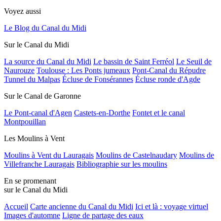
Voyez aussi
Le Blog du Canal du Midi
Sur le Canal du Midi
La source du Canal du Midi
Le bassin de Saint Ferréol
Le Seuil de
Naurouze
Toulouse : Les Ponts jumeaux
Pont-Canal du Répudre
Tunnel du Malpas
Écluse de Fonsérannes
Écluse ronde d'Agde
Sur le Canal de Garonne
Le Pont-canal d'Agen
Castets-en-Dorthe
Fontet et le canal
Montpouillan
Les Moulins à Vent
Moulins à Vent du Lauragais
Moulins de Castelnaudary
Moulins de
Villefranche Lauragais
Bibliographie sur les moulins
En se promenant
sur le Canal du Midi
Accueil
Carte ancienne du Canal du Midi
Ici et là : voyage virtuel
Images d'automne
Ligne de partage des eaux