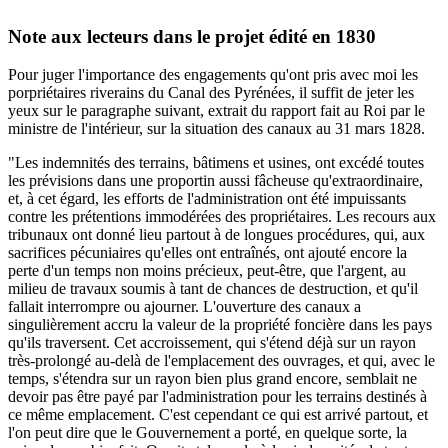
Note aux lecteurs dans le projet édité en 1830
Pour juger l'importance des engagements qu'ont pris avec moi les
porpriétaires riverains du Canal des Pyrénées, il suffit de jeter les
yeux sur le paragraphe suivant, extrait du rapport fait au Roi par le
ministre de l'intérieur, sur la situation des canaux au 31 mars 1828.
"Les indemnités des terrains, bâtimens et usines, ont excédé toutes
les prévisions dans une proportin aussi fâcheuse qu'extraordinaire,
et, à cet égard, les efforts de l'administration ont été impuissants
contre les prétentions immodérées des propriétaires. Les recours aux
tribunaux ont donné lieu partout à de longues procédures, qui, aux
sacrifices pécuniaires qu'elles ont entraînés, ont ajouté encore la
perte d'un temps non moins précieux, peut-être, que l'argent, au
milieu de travaux soumis à tant de chances de destruction, et qu'il
fallait interrompre ou ajourner. L'ouverture des canaux a
singulièrement accru la valeur de la propriété foncière dans les pays
qu'ils traversent. Cet accroissement, qui s'étend déjà sur un rayon
très-prolongé au-delà de l'emplacement des ouvrages, et qui, avec le
temps, s'étendra sur un rayon bien plus grand encore, semblait ne
devoir pas être payé par l'administration pour les terrains destinés à
ce même emplacement. C'est cependant ce qui est arrivé partout, et
l'on peut dire que le Gouvernement a porté, en quelque sorte, la