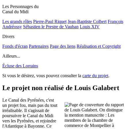
Les Personnages du
Canal du Midi
Les grands rôles
Pierre-Paul Riquet
Jean-Baptiste Colbert
François
Andréossy
Sébastien le Prestre de Vauban
Louis XIV
Divers
Fonds d'écran
Partenaires
Page des liens
Réalisation et Copyright
Ailleurs...
Écluse des Lorrains
Si vous le désirez, vous pouvez consulter la
carte du projet
.
Le projet non réalisé de Louis Galabert
Le Canal des Pyrénées, c'est
un projet fou, mais pas du tout
irréalisable. Il s'agissait de
poursuivre le Canal du Midi
vers les Pyrénées, et rejoindre
l'Atlantique à Bayonne. Ce