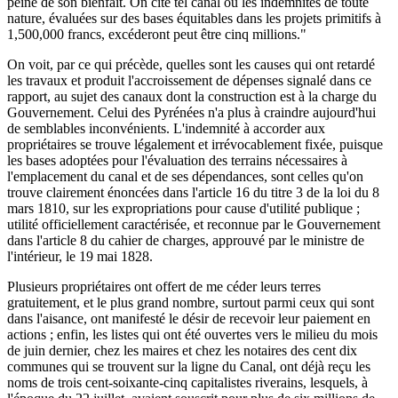
peine de son bienfait. On cite tel canal où les indemnités de toute
nature, évaluées sur des bases équitables dans les projets primitifs à
1,500,000 francs, excéderont peut être cinq millions."
On voit, par ce qui précède, quelles sont les causes qui ont retardé
les travaux et produit l'accroissement de dépenses signalé dans ce
rapport, au sujet des canaux dont la construction est à la charge du
Gouvernement. Celui des Pyrénées n'a plus à craindre aujourd'hui
de semblables inconvénients. L'indemnité à accorder aux
propriétaires se trouve légalement et irrévocablement fixée, puisque
les bases adoptées pour l'évaluation des terrains nécessaires à
l'emplacement du canal et de ses dépendances, sont celles qu'on
trouve clairement énoncées dans l'article 16 du titre 3 de la loi du 8
mars 1810, sur les expropriations pour cause d'utilité publique ;
utilité officiellement caractérisée, et reconnue par le Gouvernement
dans l'article 8 du cahier de charges, approuvé par le ministre de
l'intérieur, le 19 mai 1828.
Plusieurs propriétaires ont offert de me céder leurs terres
gratuitement, et le plus grand nombre, surtout parmi ceux qui sont
dans l'aisance, ont manifesté le désir de recevoir leur paiement en
actions ; enfin, les listes qui ont été ouvertes vers le milieu du mois
de juin dernier, chez les maires et chez les notaires des cent dix
communes qui se trouvent sur la ligne du Canal, ont déjà reçu les
noms de trois cent-soixante-cinq capitalistes riverains, lesquels, à