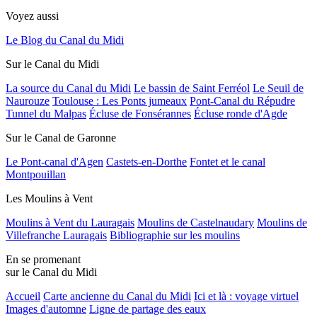
Voyez aussi
Le Blog du Canal du Midi
Sur le Canal du Midi
La source du Canal du Midi
Le bassin de Saint Ferréol
Le Seuil de
Naurouze
Toulouse : Les Ponts jumeaux
Pont-Canal du Répudre
Tunnel du Malpas
Écluse de Fonsérannes
Écluse ronde d'Agde
Sur le Canal de Garonne
Le Pont-canal d'Agen
Castets-en-Dorthe
Fontet et le canal
Montpouillan
Les Moulins à Vent
Moulins à Vent du Lauragais
Moulins de Castelnaudary
Moulins de
Villefranche Lauragais
Bibliographie sur les moulins
En se promenant
sur le Canal du Midi
Accueil
Carte ancienne du Canal du Midi
Ici et là : voyage virtuel
Images d'automne
Ligne de partage des eaux