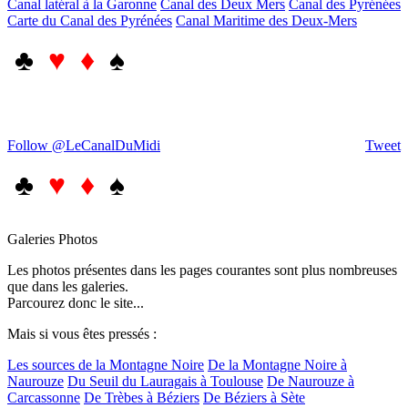
Canal latéral à la Garonne
Canal des Deux Mers
Canal des Pyrénées
Carte du Canal des Pyrénées
Canal Maritime des Deux-Mers
♣
♥ ♦
♠
Follow @LeCanalDuMidi
Tweet
♣
♥ ♦
♠
Galeries Photos
Les photos présentes dans les pages courantes sont plus nombreuses
que dans les galeries.
Parcourez donc le site...
Mais si vous êtes pressés :
Les sources de la Montagne Noire
De la Montagne Noire à
Naurouze
Du Seuil du Lauragais à Toulouse
De Naurouze à
Carcassonne
De Trèbes à Béziers
De Béziers à Sète