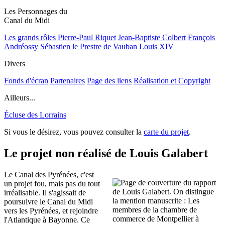
Les Personnages du
Canal du Midi
Les grands rôles
Pierre-Paul Riquet
Jean-Baptiste Colbert
François
Andréossy
Sébastien le Prestre de Vauban
Louis XIV
Divers
Fonds d'écran
Partenaires
Page des liens
Réalisation et Copyright
Ailleurs...
Écluse des Lorrains
Si vous le désirez, vous pouvez consulter la
carte du projet
.
Le projet non réalisé de Louis Galabert
Le Canal des Pyrénées, c'est
un projet fou, mais pas du tout
irréalisable. Il s'agissait de
poursuivre le Canal du Midi
vers les Pyrénées, et rejoindre
l'Atlantique à Bayonne. Ce