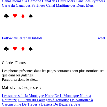
Canal latéral à la Garonne
Canal des Deux Mers
Canal des Pyrénées
Carte du Canal des Pyrénées
Canal Maritime des Deux-Mers
♣
♥ ♦
♠
Follow @LeCanalDuMidi
Tweet
♣
♥ ♦
♠
Galeries Photos
Les photos présentes dans les pages courantes sont plus nombreuses
que dans les galeries.
Parcourez donc le site...
Mais si vous êtes pressés :
Les sources de la Montagne Noire
De la Montagne Noire à
Naurouze
Du Seuil du Lauragais à Toulouse
De Naurouze à
Carcassonne
De Trèbes à Béziers
De Béziers à Sète