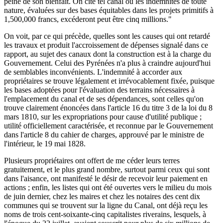
peine de son bienfait. On cite tel canal où les indemnités de toute
nature, évaluées sur des bases équitables dans les projets primitifs à
1,500,000 francs, excéderont peut être cinq millions."
On voit, par ce qui précède, quelles sont les causes qui ont retardé
les travaux et produit l'accroissement de dépenses signalé dans ce
rapport, au sujet des canaux dont la construction est à la charge du
Gouvernement. Celui des Pyrénées n'a plus à craindre aujourd'hui
de semblables inconvénients. L'indemnité à accorder aux
propriétaires se trouve légalement et irrévocablement fixée, puisque
les bases adoptées pour l'évaluation des terrains nécessaires à
l'emplacement du canal et de ses dépendances, sont celles qu'on
trouve clairement énoncées dans l'article 16 du titre 3 de la loi du 8
mars 1810, sur les expropriations pour cause d'utilité publique ;
utilité officiellement caractérisée, et reconnue par le Gouvernement
dans l'article 8 du cahier de charges, approuvé par le ministre de
l'intérieur, le 19 mai 1828.
Plusieurs propriétaires ont offert de me céder leurs terres
gratuitement, et le plus grand nombre, surtout parmi ceux qui sont
dans l'aisance, ont manifesté le désir de recevoir leur paiement en
actions ; enfin, les listes qui ont été ouvertes vers le milieu du mois
de juin dernier, chez les maires et chez les notaires des cent dix
communes qui se trouvent sur la ligne du Canal, ont déjà reçu les
noms de trois cent-soixante-cinq capitalistes riverains, lesquels, à