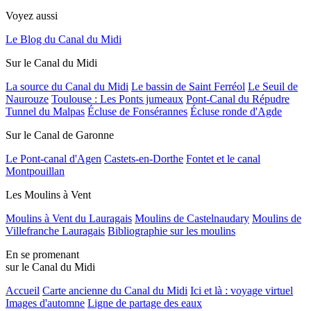
Voyez aussi
Le Blog du Canal du Midi
Sur le Canal du Midi
La source du Canal du Midi
Le bassin de Saint Ferréol
Le Seuil de
Naurouze
Toulouse : Les Ponts jumeaux
Pont-Canal du Répudre
Tunnel du Malpas
Écluse de Fonsérannes
Écluse ronde d'Agde
Sur le Canal de Garonne
Le Pont-canal d'Agen
Castets-en-Dorthe
Fontet et le canal
Montpouillan
Les Moulins à Vent
Moulins à Vent du Lauragais
Moulins de Castelnaudary
Moulins de
Villefranche Lauragais
Bibliographie sur les moulins
En se promenant
sur le Canal du Midi
Accueil
Carte ancienne du Canal du Midi
Ici et là : voyage virtuel
Images d'automne
Ligne de partage des eaux