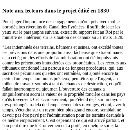
Note aux lecteurs dans le projet édité en 1830
Pour juger l'importance des engagements qu'ont pris avec moi les
porpriétaires riverains du Canal des Pyrénées, il suffit de jeter les
yeux sur le paragraphe suivant, extrait du rapport fait au Roi par le
ministre de l'intérieur, sur la situation des canaux au 31 mars 1828.
"Les indemnités des terrains, bâtimens et usines, ont excédé toutes
les prévisions dans une proportin aussi fâcheuse qu'extraordinaire,
et, à cet égard, les efforts de l'administration ont été impuissants
contre les prétentions immodérées des propriétaires. Les recours aux
tribunaux ont donné lieu partout à de longues procédures, qui, aux
sacrifices pécuniaires qu'elles ont entraînés, ont ajouté encore la
perte d'un temps non moins précieux, peut-être, que l'argent, au
milieu de travaux soumis à tant de chances de destruction, et qu'il
fallait interrompre ou ajourner. L'ouverture des canaux a
singulièrement accru la valeur de la propriété foncière dans les pays
qu'ils traversent. Cet accroissement, qui s'étend déjà sur un rayon
très-prolongé au-delà de l'emplacement des ouvrages, et qui, avec le
temps, s'étendra sur un rayon bien plus grand encore, semblait ne
devoir pas être payé par l'administration pour les terrains destinés à
ce même emplacement. C'est cependant ce qui est arrivé partout, et
l'on peut dire que le Gouvernement a porté, en quelque sorte, la