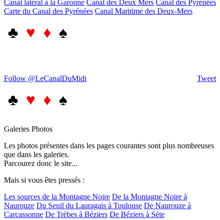
Canal latéral à la Garonne
Canal des Deux Mers
Canal des Pyrénées
Carte du Canal des Pyrénées
Canal Maritime des Deux-Mers
♣
♥ ♦
♠
Follow @LeCanalDuMidi
Tweet
♣
♥ ♦
♠
Galeries Photos
Les photos présentes dans les pages courantes sont plus nombreuses
que dans les galeries.
Parcourez donc le site...
Mais si vous êtes pressés :
Les sources de la Montagne Noire
De la Montagne Noire à
Naurouze
Du Seuil du Lauragais à Toulouse
De Naurouze à
Carcassonne
De Trèbes à Béziers
De Béziers à Sète