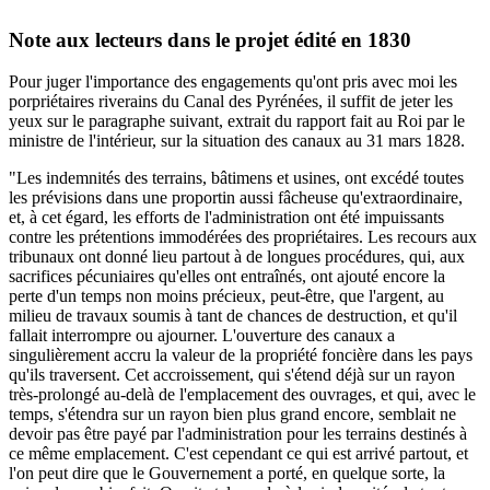
Note aux lecteurs dans le projet édité en 1830
Pour juger l'importance des engagements qu'ont pris avec moi les
porpriétaires riverains du Canal des Pyrénées, il suffit de jeter les
yeux sur le paragraphe suivant, extrait du rapport fait au Roi par le
ministre de l'intérieur, sur la situation des canaux au 31 mars 1828.
"Les indemnités des terrains, bâtimens et usines, ont excédé toutes
les prévisions dans une proportin aussi fâcheuse qu'extraordinaire,
et, à cet égard, les efforts de l'administration ont été impuissants
contre les prétentions immodérées des propriétaires. Les recours aux
tribunaux ont donné lieu partout à de longues procédures, qui, aux
sacrifices pécuniaires qu'elles ont entraînés, ont ajouté encore la
perte d'un temps non moins précieux, peut-être, que l'argent, au
milieu de travaux soumis à tant de chances de destruction, et qu'il
fallait interrompre ou ajourner. L'ouverture des canaux a
singulièrement accru la valeur de la propriété foncière dans les pays
qu'ils traversent. Cet accroissement, qui s'étend déjà sur un rayon
très-prolongé au-delà de l'emplacement des ouvrages, et qui, avec le
temps, s'étendra sur un rayon bien plus grand encore, semblait ne
devoir pas être payé par l'administration pour les terrains destinés à
ce même emplacement. C'est cependant ce qui est arrivé partout, et
l'on peut dire que le Gouvernement a porté, en quelque sorte, la