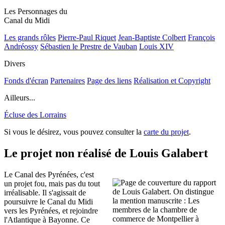
Les Personnages du
Canal du Midi
Les grands rôles
Pierre-Paul Riquet
Jean-Baptiste Colbert
François
Andréossy
Sébastien le Prestre de Vauban
Louis XIV
Divers
Fonds d'écran
Partenaires
Page des liens
Réalisation et Copyright
Ailleurs...
Écluse des Lorrains
Si vous le désirez, vous pouvez consulter la
carte du projet
.
Le projet non réalisé de Louis Galabert
Le Canal des Pyrénées, c'est
un projet fou, mais pas du tout
irréalisable. Il s'agissait de
poursuivre le Canal du Midi
vers les Pyrénées, et rejoindre
l'Atlantique à Bayonne. Ce