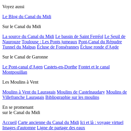
Voyez aussi
Le Blog du Canal du Midi
Sur le Canal du Midi
La source du Canal du Midi
Le bassin de Saint Ferréol
Le Seuil de
Naurouze
Toulouse : Les Ponts jumeaux
Pont-Canal du Répudre
Tunnel du Malpas
Écluse de Fonsérannes
Écluse ronde d'Agde
Sur le Canal de Garonne
Le Pont-canal d'Agen
Castets-en-Dorthe
Fontet et le canal
Montpouillan
Les Moulins à Vent
Moulins à Vent du Lauragais
Moulins de Castelnaudary
Moulins de
Villefranche Lauragais
Bibliographie sur les moulins
En se promenant
sur le Canal du Midi
Accueil
Carte ancienne du Canal du Midi
Ici et là : voyage virtuel
Images d'automne
Ligne de partage des eaux