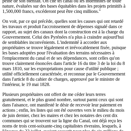
peine de son bienfait. On cite tel canal où les indemnités de toute
nature, évaluées sur des bases équitables dans les projets primitifs à
1,500,000 francs, excéderont peut être cinq millions."
On voit, par ce qui précède, quelles sont les causes qui ont retardé
les travaux et produit l'accroissement de dépenses signalé dans ce
rapport, au sujet des canaux dont la construction est à la charge du
Gouvernement. Celui des Pyrénées n'a plus à craindre aujourd'hui
de semblables inconvénients. L'indemnité à accorder aux
propriétaires se trouve légalement et irrévocablement fixée, puisque
les bases adoptées pour l'évaluation des terrains nécessaires à
l'emplacement du canal et de ses dépendances, sont celles qu'on
trouve clairement énoncées dans l'article 16 du titre 3 de la loi du 8
mars 1810, sur les expropriations pour cause d'utilité publique ;
utilité officiellement caractérisée, et reconnue par le Gouvernement
dans l'article 8 du cahier de charges, approuvé par le ministre de
l'intérieur, le 19 mai 1828.
Plusieurs propriétaires ont offert de me céder leurs terres
gratuitement, et le plus grand nombre, surtout parmi ceux qui sont
dans l'aisance, ont manifesté le désir de recevoir leur paiement en
actions ; enfin, les listes qui ont été ouvertes vers le milieu du mois
de juin dernier, chez les maires et chez les notaires des cent dix
communes qui se trouvent sur la ligne du Canal, ont déjà reçu les
noms de trois cent-soixante-cinq capitalistes riverains, lesquels, à