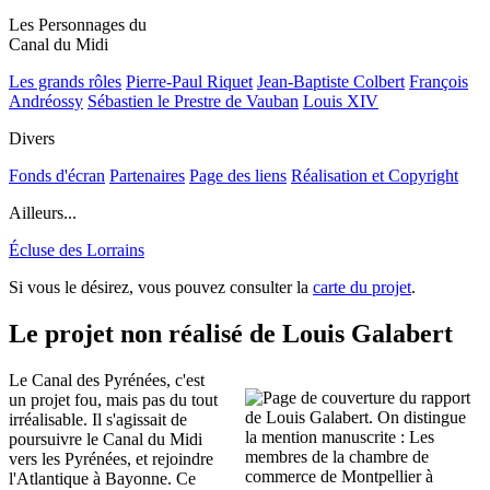
Les Personnages du
Canal du Midi
Les grands rôles
Pierre-Paul Riquet
Jean-Baptiste Colbert
François
Andréossy
Sébastien le Prestre de Vauban
Louis XIV
Divers
Fonds d'écran
Partenaires
Page des liens
Réalisation et Copyright
Ailleurs...
Écluse des Lorrains
Si vous le désirez, vous pouvez consulter la
carte du projet
.
Le projet non réalisé de Louis Galabert
Le Canal des Pyrénées, c'est
un projet fou, mais pas du tout
irréalisable. Il s'agissait de
poursuivre le Canal du Midi
vers les Pyrénées, et rejoindre
l'Atlantique à Bayonne. Ce