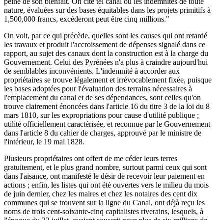
peine de son bienfait. On cite tel canal où les indemnités de toute
nature, évaluées sur des bases équitables dans les projets primitifs à
1,500,000 francs, excéderont peut être cinq millions."
On voit, par ce qui précède, quelles sont les causes qui ont retardé
les travaux et produit l'accroissement de dépenses signalé dans ce
rapport, au sujet des canaux dont la construction est à la charge du
Gouvernement. Celui des Pyrénées n'a plus à craindre aujourd'hui
de semblables inconvénients. L'indemnité à accorder aux
propriétaires se trouve légalement et irrévocablement fixée, puisque
les bases adoptées pour l'évaluation des terrains nécessaires à
l'emplacement du canal et de ses dépendances, sont celles qu'on
trouve clairement énoncées dans l'article 16 du titre 3 de la loi du 8
mars 1810, sur les expropriations pour cause d'utilité publique ;
utilité officiellement caractérisée, et reconnue par le Gouvernement
dans l'article 8 du cahier de charges, approuvé par le ministre de
l'intérieur, le 19 mai 1828.
Plusieurs propriétaires ont offert de me céder leurs terres
gratuitement, et le plus grand nombre, surtout parmi ceux qui sont
dans l'aisance, ont manifesté le désir de recevoir leur paiement en
actions ; enfin, les listes qui ont été ouvertes vers le milieu du mois
de juin dernier, chez les maires et chez les notaires des cent dix
communes qui se trouvent sur la ligne du Canal, ont déjà reçu les
noms de trois cent-soixante-cinq capitalistes riverains, lesquels, à