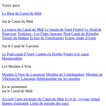
Voyez aussi
Le Blog du Canal du Midi
Sur le Canal du Midi
La source du Canal du Midi
Le bassin de Saint Ferréol
Le Seuil de
Naurouze
Toulouse : Les Ponts jumeaux
Pont-Canal du Répudre
Tunnel du Malpas
Écluse de Fonsérannes
Écluse ronde d'Agde
Sur le Canal de Garonne
Le Pont-canal d'Agen
Castets-en-Dorthe
Fontet et le canal
Montpouillan
Les Moulins à Vent
Moulins à Vent du Lauragais
Moulins de Castelnaudary
Moulins de
Villefranche Lauragais
Bibliographie sur les moulins
En se promenant
sur le Canal du Midi
Accueil
Carte ancienne du Canal du Midi
Ici et là : voyage virtuel
Images d'automne
Ligne de partage des eaux