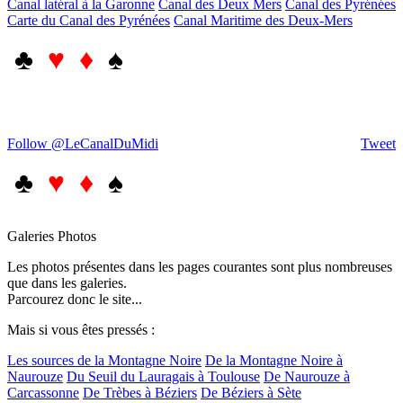
Canal latéral à la Garonne
Canal des Deux Mers
Canal des Pyrénées
Carte du Canal des Pyrénées
Canal Maritime des Deux-Mers
♣
♥ ♦
♠
Follow @LeCanalDuMidi
Tweet
♣
♥ ♦
♠
Galeries Photos
Les photos présentes dans les pages courantes sont plus nombreuses
que dans les galeries.
Parcourez donc le site...
Mais si vous êtes pressés :
Les sources de la Montagne Noire
De la Montagne Noire à
Naurouze
Du Seuil du Lauragais à Toulouse
De Naurouze à
Carcassonne
De Trèbes à Béziers
De Béziers à Sète