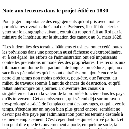
Note aux lecteurs dans le projet édité en 1830
Pour juger l'importance des engagements qu'ont pris avec moi les
porpriétaires riverains du Canal des Pyrénées, il suffit de jeter les
yeux sur le paragraphe suivant, extrait du rapport fait au Roi par le
ministre de l'intérieur, sur la situation des canaux au 31 mars 1828.
"Les indemnités des terrains, bâtimens et usines, ont excédé toutes
les prévisions dans une proportin aussi fâcheuse qu'extraordinaire,
et, à cet égard, les efforts de l'administration ont été impuissants
contre les prétentions immodérées des propriétaires. Les recours aux
tribunaux ont donné lieu partout à de longues procédures, qui, aux
sacrifices pécuniaires qu'elles ont entraînés, ont ajouté encore la
perte d'un temps non moins précieux, peut-être, que l'argent, au
milieu de travaux soumis à tant de chances de destruction, et qu'il
fallait interrompre ou ajourner. L'ouverture des canaux a
singulièrement accru la valeur de la propriété foncière dans les pays
qu'ils traversent. Cet accroissement, qui s'étend déjà sur un rayon
très-prolongé au-delà de l'emplacement des ouvrages, et qui, avec le
temps, s'étendra sur un rayon bien plus grand encore, semblait ne
devoir pas être payé par l'administration pour les terrains destinés à
ce même emplacement. C'est cependant ce qui est arrivé partout, et
l'on peut dire que le Gouvernement a porté, en quelque sorte, la