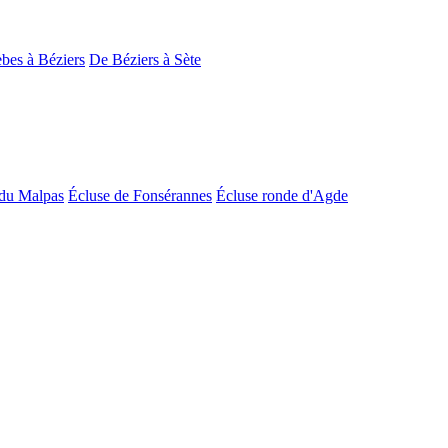
bes à Béziers
De Béziers à Sète
du Malpas
Écluse de Fonsérannes
Écluse ronde d'Agde