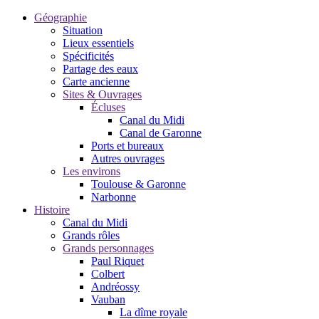
Géographie
Situation
Lieux essentiels
Spécificités
Partage des eaux
Carte ancienne
Sites & Ouvrages
Écluses
Canal du Midi
Canal de Garonne
Ports et bureaux
Autres ouvrages
Les environs
Toulouse & Garonne
Narbonne
Histoire
Canal du Midi
Grands rôles
Grands personnages
Paul Riquet
Colbert
Andréossy
Vauban
La dîme royale