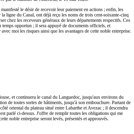
 manifesté le désir de recevoir leur paiement en actions ; enfin, les
r la ligne du Canal, ont déjà reçu les noms de trois cent-soixante-cinq
 verser chez les receveurs généraux de leurs départements respectifs. Ces
n temps opportun ; il sera appuyé de documents officiels, et
r avec moi les risques ainsi que les avantages de cette noble entreprise.
ulouse, et continuera le canal du Languedoc, jusqu'aux environs du
tion de toutes sortes de bâtiments, jusqu'à son embouchure. Partant de
ôté oriental du plateau situé entre Labarthe et Avezac ; il descendra
est parlé ci-dessus. J'offre de remplir toutes les obligations qui me
 cette noble entreprise seront levés, présentés et approuvés.