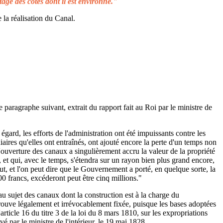
tage des côtes dont il est environné."
 la réalisation du Canal.
e paragraphe suivant, extrait du rapport fait au Roi par le ministre de
égard, les efforts de l'administration ont été impuissants contre les
aires qu'elles ont entraînés, ont ajouté encore la perte d'un temps non
L'ouverture des canaux a singulièrement accru la valeur de la propriété
 et qui, avec le temps, s'étendra sur un rayon bien plus grand encore,
ut, et l'on peut dire que le Gouvernement a porté, en quelque sorte, la
00 francs, excéderont peut être cinq millions."
au sujet des canaux dont la construction est à la charge du
rouve légalement et irrévocablement fixée, puisque les bases adoptées
rticle 16 du titre 3 de la loi du 8 mars 1810, sur les expropriations
é par le ministre de l'intérieur, le 19 mai 1828.