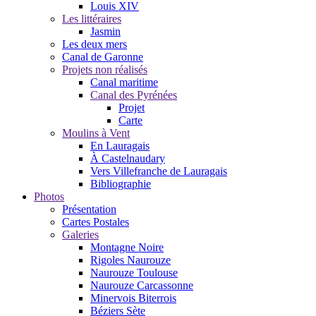
Louis XIV
Les littéraires
Jasmin
Les deux mers
Canal de Garonne
Projets non réalisés
Canal maritime
Canal des Pyrénées
Projet
Carte
Moulins à Vent
En Lauragais
À Castelnaudary
Vers Villefranche de Lauragais
Bibliographie
Photos
Présentation
Cartes Postales
Galeries
Montagne Noire
Rigoles Naurouze
Naurouze Toulouse
Naurouze Carcassonne
Minervois Biterrois
Béziers Sète