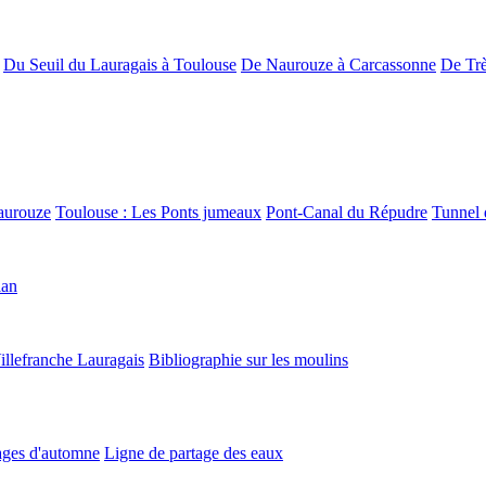
Du Seuil du Lauragais à Toulouse
De Naurouze à Carcassonne
De Trè
aurouze
Toulouse : Les Ponts jumeaux
Pont-Canal du Répudre
Tunnel 
lan
illefranche Lauragais
Bibliographie sur les moulins
ges d'automne
Ligne de partage des eaux