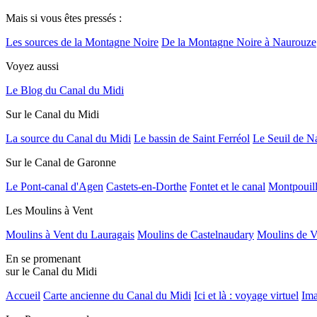
Mais si vous êtes pressés :
Les sources de la Montagne Noire
De la Montagne Noire à Naurouze
Voyez aussi
Le Blog du Canal du Midi
Sur le Canal du Midi
La source du Canal du Midi
Le bassin de Saint Ferréol
Le Seuil de N
Sur le Canal de Garonne
Le Pont-canal d'Agen
Castets-en-Dorthe
Fontet et le canal
Montpouil
Les Moulins à Vent
Moulins à Vent du Lauragais
Moulins de Castelnaudary
Moulins de V
En se promenant
sur le Canal du Midi
Accueil
Carte ancienne du Canal du Midi
Ici et là : voyage virtuel
Ima