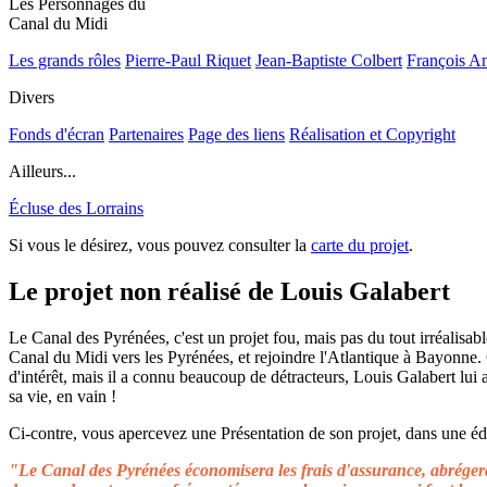
Les Personnages du
Canal du Midi
Les grands rôles
Pierre-Paul Riquet
Jean-Baptiste Colbert
François A
Divers
Fonds d'écran
Partenaires
Page des liens
Réalisation et Copyright
Ailleurs...
Écluse des Lorrains
Si vous le désirez, vous pouvez consulter la
carte du projet
.
Le projet non réalisé de Louis Galabert
Le Canal des Pyrénées, c'est un projet fou, mais pas du tout irréalisable
Canal du Midi vers les Pyrénées, et rejoindre l'Atlantique à Bayonne.
d'intérêt, mais il a connu beaucoup de détracteurs, Louis Galabert lui
sa vie, en vain !
Ci-contre, vous apercevez une Présentation de son projet, dans une édit
"Le Canal des Pyrénées économisera les frais d'assurance, abrégera 