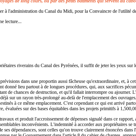
voyages de long cours, ou par des petits bâtiments qui servent au cabo
à l'administration du Canal du Midi, pour la Convaincre de l'utilité de
e lecture...
taires riverains du Canal des Pyrénées, il suffit de jeter les yeux sur l
prévisions dans une proportin aussi fâcheuse qu'extraordinaire, et, à cet 
t donné lieu partout à de longues procédures, qui, aux sacrifices pécuni
ant de chances de destruction, et qu'il fallait interrompre ou ajourner. 
d déjà sur un rayon très-prolongé au-delà de l'emplacement des ouvrages,
 destinés à ce même emplacement. C'est cependant ce qui est arrivé parto
re, évaluées sur des bases équitables dans les projets primitifs à 1,500,0
s travaux et produit l'accroissement de dépenses signalé dans ce rapport, 
emblables inconvénients. L'indemnité à accorder aux propriétaires se t
de ses dépendances, sont celles qu'on trouve clairement énoncées dans l'a
reconnue par le Gouvernement dans l'article 8 du cahier de charges, approuv