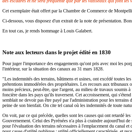
des escadres et ne sera fréquenté que par les vaisseaux qui font les 
Cet exemplaire était offert par la Chambre de Commerce de Montpellier 
Ci-dessous, vous disposez d'un extrait de la note de présentation. Bonn
En tout cas, je rends hommage à Louis Galabert.
Note aux lecteurs dans le projet édité en 1830
Pour juger l'importance des engagements qu'ont pris avec moi les porprié
l'intérieur, sur la situation des canaux au 31 mars 1828.
"Les indemnités des terrains, bâtimens et usines, ont excédé toutes les 
prétentions immodérées des propriétaires. Les recours aux tribunaux on
moins précieux, peut-être, que l'argent, au milieu de travaux soumis à t
foncière dans les pays qu'ils traversent. Cet accroissement, qui s'éten
semblait ne devoir pas être payé par l'administration pour les terrains
peine de son bienfait. On cite tel canal où les indemnités de toute natu
On voit, par ce qui précède, quelles sont les causes qui ont retardé le
Gouvernement. Celui des Pyrénées n'a plus à craindre aujourd'hui de s
pour l'évaluation des terrains nécessaires à l'emplacement du canal et 
pour cause d'utilité publique ; utilité officiellement caractérisée, et 