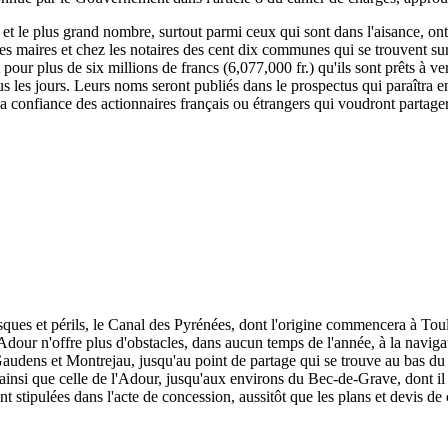
, et le plus grand nombre, surtout parmi ceux qui sont dans l'aisance, ont
 les maires et chez les notaires des cent dix communes qui se trouvent su
rit pour plus de six millions de francs (6,077,000 fr.) qu'ils sont prêts à
s les jours. Leurs noms seront publiés dans le prospectus qui paraîtra e
 la confiance des actionnaires français ou étrangers qui voudront partage
isques et périls, le Canal des Pyrénées, dont l'origine commencera à To
dour n'offre plus d'obstacles, dans aucun temps de l'année, à la naviga
udens et Montrejau, jusqu'au point de partage qui se trouve au bas du c
e, ainsi que celle de l'Adour, jusqu'aux environs du Bec-de-Grave, dont il 
nt stipulées dans l'acte de concession, aussitôt que les plans et devis de