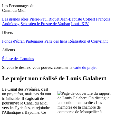
Les Personnages du
Canal du Midi
Les grands rôles
Pierre-Paul Riquet
Jean-Baptiste Colbert
François
Andréossy
Sébastien le Prestre de Vauban
Louis XIV
Divers
Fonds d'écran
Partenaires
Page des liens
Réalisation et Copyright
Ailleurs...
Écluse des Lorrains
Si vous le désirez, vous pouvez consulter la
carte du projet
.
Le projet non réalisé de Louis Galabert
Le Canal des Pyrénées, c'est
un projet fou, mais pas du tout
irréalisable. Il s'agissait de
poursuivre le Canal du Midi
vers les Pyrénées, et rejoindre
l'Atlantique à Bayonne. Ce