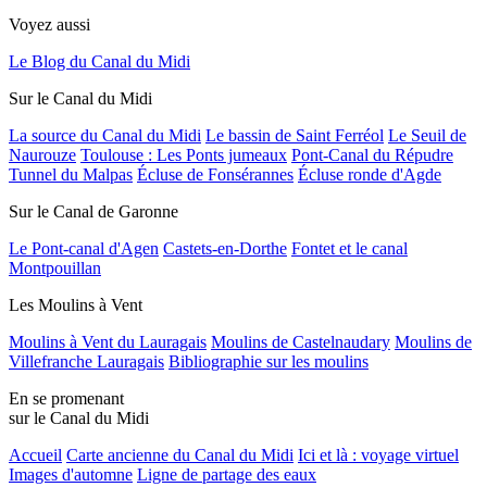
Voyez aussi
Le Blog du Canal du Midi
Sur le Canal du Midi
La source du Canal du Midi
Le bassin de Saint Ferréol
Le Seuil de
Naurouze
Toulouse : Les Ponts jumeaux
Pont-Canal du Répudre
Tunnel du Malpas
Écluse de Fonsérannes
Écluse ronde d'Agde
Sur le Canal de Garonne
Le Pont-canal d'Agen
Castets-en-Dorthe
Fontet et le canal
Montpouillan
Les Moulins à Vent
Moulins à Vent du Lauragais
Moulins de Castelnaudary
Moulins de
Villefranche Lauragais
Bibliographie sur les moulins
En se promenant
sur le Canal du Midi
Accueil
Carte ancienne du Canal du Midi
Ici et là : voyage virtuel
Images d'automne
Ligne de partage des eaux