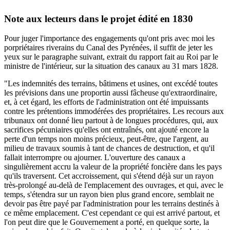
Note aux lecteurs dans le projet édité en 1830
Pour juger l'importance des engagements qu'ont pris avec moi les
porpriétaires riverains du Canal des Pyrénées, il suffit de jeter les
yeux sur le paragraphe suivant, extrait du rapport fait au Roi par le
ministre de l'intérieur, sur la situation des canaux au 31 mars 1828.
"Les indemnités des terrains, bâtimens et usines, ont excédé toutes
les prévisions dans une proportin aussi fâcheuse qu'extraordinaire,
et, à cet égard, les efforts de l'administration ont été impuissants
contre les prétentions immodérées des propriétaires. Les recours aux
tribunaux ont donné lieu partout à de longues procédures, qui, aux
sacrifices pécuniaires qu'elles ont entraînés, ont ajouté encore la
perte d'un temps non moins précieux, peut-être, que l'argent, au
milieu de travaux soumis à tant de chances de destruction, et qu'il
fallait interrompre ou ajourner. L'ouverture des canaux a
singulièrement accru la valeur de la propriété foncière dans les pays
qu'ils traversent. Cet accroissement, qui s'étend déjà sur un rayon
très-prolongé au-delà de l'emplacement des ouvrages, et qui, avec le
temps, s'étendra sur un rayon bien plus grand encore, semblait ne
devoir pas être payé par l'administration pour les terrains destinés à
ce même emplacement. C'est cependant ce qui est arrivé partout, et
l'on peut dire que le Gouvernement a porté, en quelque sorte, la