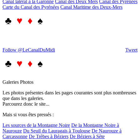
Canal latéral à la Garonne
Canal des Deux Mers
Canal des Pyrénées
Carte du Canal des Pyrénées
Canal Maritime des Deux-Mers
♣
♥ ♦
♠
Follow @LeCanalDuMidi
Tweet
♣
♥ ♦
♠
Galeries Photos
Les photos présentes dans les pages courantes sont plus nombreuses
que dans les galeries.
Parcourez donc le site...
Mais si vous êtes pressés :
Les sources de la Montagne Noire
De la Montagne Noire à
Naurouze
Du Seuil du Lauragais à Toulouse
De Naurouze à
Carcassonne
De Trèbes à Béziers
De Béziers à Sète