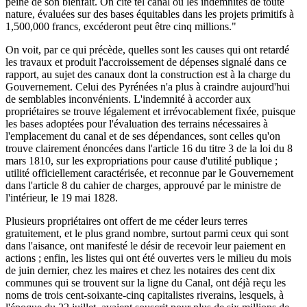
peine de son bienfait. On cite tel canal où les indemnités de toute
nature, évaluées sur des bases équitables dans les projets primitifs à
1,500,000 francs, excéderont peut être cinq millions."
On voit, par ce qui précède, quelles sont les causes qui ont retardé
les travaux et produit l'accroissement de dépenses signalé dans ce
rapport, au sujet des canaux dont la construction est à la charge du
Gouvernement. Celui des Pyrénées n'a plus à craindre aujourd'hui
de semblables inconvénients. L'indemnité à accorder aux
propriétaires se trouve légalement et irrévocablement fixée, puisque
les bases adoptées pour l'évaluation des terrains nécessaires à
l'emplacement du canal et de ses dépendances, sont celles qu'on
trouve clairement énoncées dans l'article 16 du titre 3 de la loi du 8
mars 1810, sur les expropriations pour cause d'utilité publique ;
utilité officiellement caractérisée, et reconnue par le Gouvernement
dans l'article 8 du cahier de charges, approuvé par le ministre de
l'intérieur, le 19 mai 1828.
Plusieurs propriétaires ont offert de me céder leurs terres
gratuitement, et le plus grand nombre, surtout parmi ceux qui sont
dans l'aisance, ont manifesté le désir de recevoir leur paiement en
actions ; enfin, les listes qui ont été ouvertes vers le milieu du mois
de juin dernier, chez les maires et chez les notaires des cent dix
communes qui se trouvent sur la ligne du Canal, ont déjà reçu les
noms de trois cent-soixante-cinq capitalistes riverains, lesquels, à