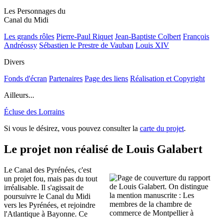
Les Personnages du
Canal du Midi
Les grands rôles
Pierre-Paul Riquet
Jean-Baptiste Colbert
François
Andréossy
Sébastien le Prestre de Vauban
Louis XIV
Divers
Fonds d'écran
Partenaires
Page des liens
Réalisation et Copyright
Ailleurs...
Écluse des Lorrains
Si vous le désirez, vous pouvez consulter la
carte du projet
.
Le projet non réalisé de Louis Galabert
Le Canal des Pyrénées, c'est
un projet fou, mais pas du tout
irréalisable. Il s'agissait de
poursuivre le Canal du Midi
vers les Pyrénées, et rejoindre
l'Atlantique à Bayonne. Ce