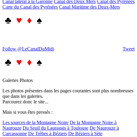
Canal latéral à la Garonne
Canal des Deux Mers
Canal des Pyrénées
Carte du Canal des Pyrénées
Canal Maritime des Deux-Mers
♣
♥ ♦
♠
Follow @LeCanalDuMidi
Tweet
♣
♥ ♦
♠
Galeries Photos
Les photos présentes dans les pages courantes sont plus nombreuses
que dans les galeries.
Parcourez donc le site...
Mais si vous êtes pressés :
Les sources de la Montagne Noire
De la Montagne Noire à
Naurouze
Du Seuil du Lauragais à Toulouse
De Naurouze à
Carcassonne
De Trèbes à Béziers
De Béziers à Sète