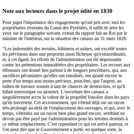
Note aux lecteurs dans le projet édité en 1830
Pour juger l'importance des engagements qu'ont pris avec moi les
porpriétaires riverains du Canal des Pyrénées, il suffit de jeter les
yeux sur le paragraphe suivant, extrait du rapport fait au Roi par le
ministre de l'intérieur, sur la situation des canaux au 31 mars 1828.
"Les indemnités des terrains, bâtimens et usines, ont excédé toutes
les prévisions dans une proportin aussi fâcheuse qu'extraordinaire,
et, à cet égard, les efforts de l'administration ont été impuissants
contre les prétentions immodérées des propriétaires. Les recours aux
tribunaux ont donné lieu partout à de longues procédures, qui, aux
sacrifices pécuniaires qu'elles ont entraînés, ont ajouté encore la
perte d'un temps non moins précieux, peut-être, que l'argent, au
milieu de travaux soumis à tant de chances de destruction, et qu'il
fallait interrompre ou ajourner. L'ouverture des canaux a
singulièrement accru la valeur de la propriété foncière dans les pays
qu'ils traversent. Cet accroissement, qui s'étend déjà sur un rayon
très-prolongé au-delà de l'emplacement des ouvrages, et qui, avec le
temps, s'étendra sur un rayon bien plus grand encore, semblait ne
devoir pas être payé par l'administration pour les terrains destinés à
ce même emplacement. C'est cependant ce qui est arrivé partout, et
l'on peut dire que le Gouvernement a porté, en quelque sorte, la