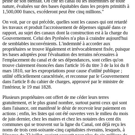
peine de son bienfait. On cite tel canal où les indemnités de toute
nature, évaluées sur des bases équitables dans les projets primitifs à
1,500,000 francs, excéderont peut être cinq millions."
On voit, par ce qui précède, quelles sont les causes qui ont retardé
les travaux et produit l'accroissement de dépenses signalé dans ce
rapport, au sujet des canaux dont la construction est à la charge du
Gouvernement. Celui des Pyrénées n'a plus à craindre aujourd'hui
de semblables inconvénients. L'indemnité à accorder aux
propriétaires se trouve légalement et irrévocablement fixée, puisque
les bases adoptées pour l'évaluation des terrains nécessaires à
l'emplacement du canal et de ses dépendances, sont celles qu'on
trouve clairement énoncées dans l'article 16 du titre 3 de la loi du 8
mars 1810, sur les expropriations pour cause d'utilité publique ;
utilité officiellement caractérisée, et reconnue par le Gouvernement
dans l'article 8 du cahier de charges, approuvé par le ministre de
l'intérieur, le 19 mai 1828.
Plusieurs propriétaires ont offert de me céder leurs terres
gratuitement, et le plus grand nombre, surtout parmi ceux qui sont
dans l'aisance, ont manifesté le désir de recevoir leur paiement en
actions ; enfin, les listes qui ont été ouvertes vers le milieu du mois
de juin dernier, chez les maires et chez les notaires des cent dix
communes qui se trouvent sur la ligne du Canal, ont déjà reçu les
noms de trois cent-soixante-cinq capitalistes riverains, lesquels, à