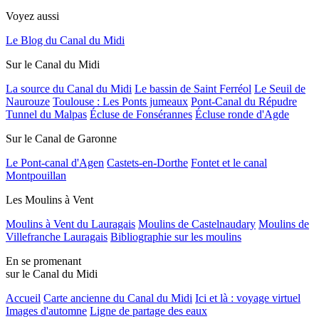
Voyez aussi
Le Blog du Canal du Midi
Sur le Canal du Midi
La source du Canal du Midi
Le bassin de Saint Ferréol
Le Seuil de
Naurouze
Toulouse : Les Ponts jumeaux
Pont-Canal du Répudre
Tunnel du Malpas
Écluse de Fonsérannes
Écluse ronde d'Agde
Sur le Canal de Garonne
Le Pont-canal d'Agen
Castets-en-Dorthe
Fontet et le canal
Montpouillan
Les Moulins à Vent
Moulins à Vent du Lauragais
Moulins de Castelnaudary
Moulins de
Villefranche Lauragais
Bibliographie sur les moulins
En se promenant
sur le Canal du Midi
Accueil
Carte ancienne du Canal du Midi
Ici et là : voyage virtuel
Images d'automne
Ligne de partage des eaux