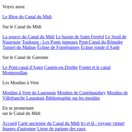
Voyez aussi
Le Blog du Canal du Midi
Sur le Canal du Midi
La source du Canal du Midi
Le bassin de Saint Ferréol
Le Seuil de
Naurouze
Toulouse : Les Ponts jumeaux
Pont-Canal du Répudre
Tunnel du Malpas
Écluse de Fonsérannes
Écluse ronde d'Agde
Sur le Canal de Garonne
Le Pont-canal d'Agen
Castets-en-Dorthe
Fontet et le canal
Montpouillan
Les Moulins à Vent
Moulins à Vent du Lauragais
Moulins de Castelnaudary
Moulins de
Villefranche Lauragais
Bibliographie sur les moulins
En se promenant
sur le Canal du Midi
Accueil
Carte ancienne du Canal du Midi
Ici et là : voyage virtuel
Images d'automne
Ligne de partage des eaux