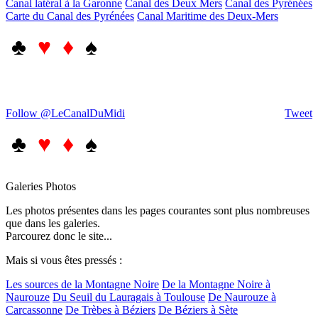
Canal latéral à la Garonne
Canal des Deux Mers
Canal des Pyrénées
Carte du Canal des Pyrénées
Canal Maritime des Deux-Mers
♣
♥ ♦
♠
Follow @LeCanalDuMidi
Tweet
♣
♥ ♦
♠
Galeries Photos
Les photos présentes dans les pages courantes sont plus nombreuses
que dans les galeries.
Parcourez donc le site...
Mais si vous êtes pressés :
Les sources de la Montagne Noire
De la Montagne Noire à
Naurouze
Du Seuil du Lauragais à Toulouse
De Naurouze à
Carcassonne
De Trèbes à Béziers
De Béziers à Sète