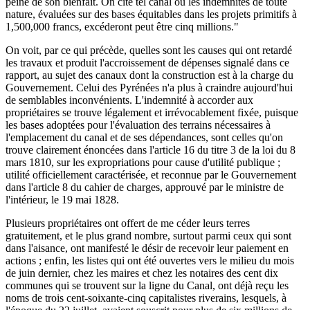
peine de son bienfait. On cite tel canal où les indemnités de toute
nature, évaluées sur des bases équitables dans les projets primitifs à
1,500,000 francs, excéderont peut être cinq millions."
On voit, par ce qui précède, quelles sont les causes qui ont retardé
les travaux et produit l'accroissement de dépenses signalé dans ce
rapport, au sujet des canaux dont la construction est à la charge du
Gouvernement. Celui des Pyrénées n'a plus à craindre aujourd'hui
de semblables inconvénients. L'indemnité à accorder aux
propriétaires se trouve légalement et irrévocablement fixée, puisque
les bases adoptées pour l'évaluation des terrains nécessaires à
l'emplacement du canal et de ses dépendances, sont celles qu'on
trouve clairement énoncées dans l'article 16 du titre 3 de la loi du 8
mars 1810, sur les expropriations pour cause d'utilité publique ;
utilité officiellement caractérisée, et reconnue par le Gouvernement
dans l'article 8 du cahier de charges, approuvé par le ministre de
l'intérieur, le 19 mai 1828.
Plusieurs propriétaires ont offert de me céder leurs terres
gratuitement, et le plus grand nombre, surtout parmi ceux qui sont
dans l'aisance, ont manifesté le désir de recevoir leur paiement en
actions ; enfin, les listes qui ont été ouvertes vers le milieu du mois
de juin dernier, chez les maires et chez les notaires des cent dix
communes qui se trouvent sur la ligne du Canal, ont déjà reçu les
noms de trois cent-soixante-cinq capitalistes riverains, lesquels, à