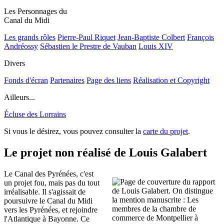
Les Personnages du
Canal du Midi
Les grands rôles
Pierre-Paul Riquet
Jean-Baptiste Colbert
François
Andréossy
Sébastien le Prestre de Vauban
Louis XIV
Divers
Fonds d'écran
Partenaires
Page des liens
Réalisation et Copyright
Ailleurs...
Écluse des Lorrains
Si vous le désirez, vous pouvez consulter la
carte du projet
.
Le projet non réalisé de Louis Galabert
Le Canal des Pyrénées, c'est
un projet fou, mais pas du tout
irréalisable. Il s'agissait de
poursuivre le Canal du Midi
vers les Pyrénées, et rejoindre
l'Atlantique à Bayonne. Ce