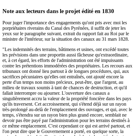
Note aux lecteurs dans le projet édité en 1830
Pour juger l'importance des engagements qu'ont pris avec moi les
porpriétaires riverains du Canal des Pyrénées, il suffit de jeter les
yeux sur le paragraphe suivant, extrait du rapport fait au Roi par le
ministre de l'intérieur, sur la situation des canaux au 31 mars 1828.
"Les indemnités des terrains, bâtimens et usines, ont excédé toutes
les prévisions dans une proportin aussi fâcheuse qu'extraordinaire,
et, à cet égard, les efforts de l'administration ont été impuissants
contre les prétentions immodérées des propriétaires. Les recours aux
tribunaux ont donné lieu partout à de longues procédures, qui, aux
sacrifices pécuniaires qu'elles ont entraînés, ont ajouté encore la
perte d'un temps non moins précieux, peut-être, que l'argent, au
milieu de travaux soumis à tant de chances de destruction, et qu'il
fallait interrompre ou ajourner. L'ouverture des canaux a
singulièrement accru la valeur de la propriété foncière dans les pays
qu'ils traversent. Cet accroissement, qui s'étend déjà sur un rayon
très-prolongé au-delà de l'emplacement des ouvrages, et qui, avec le
temps, s'étendra sur un rayon bien plus grand encore, semblait ne
devoir pas être payé par l'administration pour les terrains destinés à
ce même emplacement. C'est cependant ce qui est arrivé partout, et
l'on peut dire que le Gouvernement a porté, en quelque sorte, la