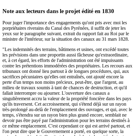
Note aux lecteurs dans le projet édité en 1830
Pour juger l'importance des engagements qu'ont pris avec moi les
porpriétaires riverains du Canal des Pyrénées, il suffit de jeter les
yeux sur le paragraphe suivant, extrait du rapport fait au Roi par le
ministre de l'intérieur, sur la situation des canaux au 31 mars 1828.
"Les indemnités des terrains, bâtimens et usines, ont excédé toutes
les prévisions dans une proportin aussi fâcheuse qu'extraordinaire,
et, à cet égard, les efforts de l'administration ont été impuissants
contre les prétentions immodérées des propriétaires. Les recours aux
tribunaux ont donné lieu partout à de longues procédures, qui, aux
sacrifices pécuniaires qu'elles ont entraînés, ont ajouté encore la
perte d'un temps non moins précieux, peut-être, que l'argent, au
milieu de travaux soumis à tant de chances de destruction, et qu'il
fallait interrompre ou ajourner. L'ouverture des canaux a
singulièrement accru la valeur de la propriété foncière dans les pays
qu'ils traversent. Cet accroissement, qui s'étend déjà sur un rayon
très-prolongé au-delà de l'emplacement des ouvrages, et qui, avec le
temps, s'étendra sur un rayon bien plus grand encore, semblait ne
devoir pas être payé par l'administration pour les terrains destinés à
ce même emplacement. C'est cependant ce qui est arrivé partout, et
l'on peut dire que le Gouvernement a porté, en quelque sorte, la