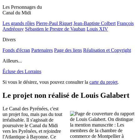
Les Personnages du
Canal du Midi
Les grands rôles
Pierre-Paul Riquet
Jean-Baptiste Colbert
François
Andréossy
Sébastien le Prestre de Vauban
Louis XIV
Divers
Fonds d'écran
Partenaires
Page des liens
Réalisation et Copyright
Ailleurs...
Écluse des Lorrains
Si vous le désirez, vous pouvez consulter la
carte du projet
.
Le projet non réalisé de Louis Galabert
Le Canal des Pyrénées, c'est
un projet fou, mais pas du tout
irréalisable. Il s'agissait de
poursuivre le Canal du Midi
vers les Pyrénées, et rejoindre
l'Atlantique à Bayonne. Ce