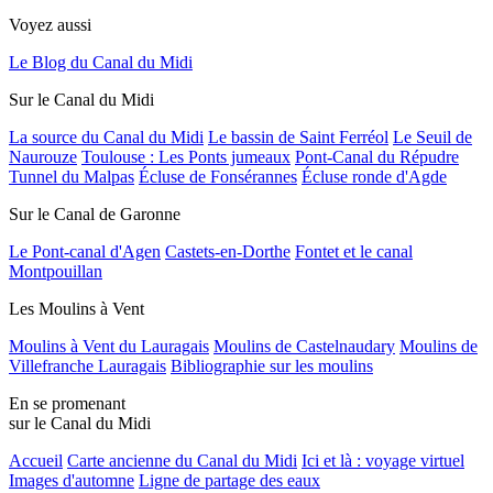
Voyez aussi
Le Blog du Canal du Midi
Sur le Canal du Midi
La source du Canal du Midi
Le bassin de Saint Ferréol
Le Seuil de
Naurouze
Toulouse : Les Ponts jumeaux
Pont-Canal du Répudre
Tunnel du Malpas
Écluse de Fonsérannes
Écluse ronde d'Agde
Sur le Canal de Garonne
Le Pont-canal d'Agen
Castets-en-Dorthe
Fontet et le canal
Montpouillan
Les Moulins à Vent
Moulins à Vent du Lauragais
Moulins de Castelnaudary
Moulins de
Villefranche Lauragais
Bibliographie sur les moulins
En se promenant
sur le Canal du Midi
Accueil
Carte ancienne du Canal du Midi
Ici et là : voyage virtuel
Images d'automne
Ligne de partage des eaux