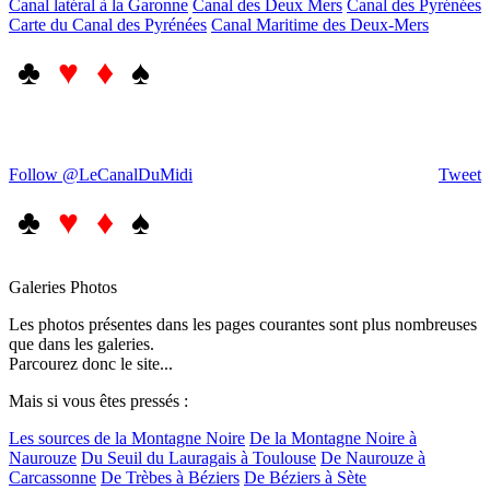
Canal latéral à la Garonne
Canal des Deux Mers
Canal des Pyrénées
Carte du Canal des Pyrénées
Canal Maritime des Deux-Mers
♣
♥ ♦
♠
Follow @LeCanalDuMidi
Tweet
♣
♥ ♦
♠
Galeries Photos
Les photos présentes dans les pages courantes sont plus nombreuses
que dans les galeries.
Parcourez donc le site...
Mais si vous êtes pressés :
Les sources de la Montagne Noire
De la Montagne Noire à
Naurouze
Du Seuil du Lauragais à Toulouse
De Naurouze à
Carcassonne
De Trèbes à Béziers
De Béziers à Sète