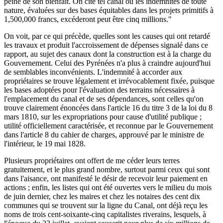
peine de son bienfait. On cite tel canal où les indemnités de toute
nature, évaluées sur des bases équitables dans les projets primitifs à
1,500,000 francs, excéderont peut être cinq millions."
On voit, par ce qui précède, quelles sont les causes qui ont retardé
les travaux et produit l'accroissement de dépenses signalé dans ce
rapport, au sujet des canaux dont la construction est à la charge du
Gouvernement. Celui des Pyrénées n'a plus à craindre aujourd'hui
de semblables inconvénients. L'indemnité à accorder aux
propriétaires se trouve légalement et irrévocablement fixée, puisque
les bases adoptées pour l'évaluation des terrains nécessaires à
l'emplacement du canal et de ses dépendances, sont celles qu'on
trouve clairement énoncées dans l'article 16 du titre 3 de la loi du 8
mars 1810, sur les expropriations pour cause d'utilité publique ;
utilité officiellement caractérisée, et reconnue par le Gouvernement
dans l'article 8 du cahier de charges, approuvé par le ministre de
l'intérieur, le 19 mai 1828.
Plusieurs propriétaires ont offert de me céder leurs terres
gratuitement, et le plus grand nombre, surtout parmi ceux qui sont
dans l'aisance, ont manifesté le désir de recevoir leur paiement en
actions ; enfin, les listes qui ont été ouvertes vers le milieu du mois
de juin dernier, chez les maires et chez les notaires des cent dix
communes qui se trouvent sur la ligne du Canal, ont déjà reçu les
noms de trois cent-soixante-cinq capitalistes riverains, lesquels, à