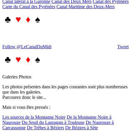
Canal latéral à la Garonne
Canal des Deux Mers
Canal des Pyrénées
Carte du Canal des Pyrénées
Canal Maritime des Deux-Mers
♣
♥ ♦
♠
Follow @LeCanalDuMidi
Tweet
♣
♥ ♦
♠
Galeries Photos
Les photos présentes dans les pages courantes sont plus nombreuses
que dans les galeries.
Parcourez donc le site...
Mais si vous êtes pressés :
Les sources de la Montagne Noire
De la Montagne Noire à
Naurouze
Du Seuil du Lauragais à Toulouse
De Naurouze à
Carcassonne
De Trèbes à Béziers
De Béziers à Sète