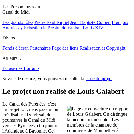
Les Personnages du
Canal du Midi
Les grands rôles
Pierre-Paul Riquet
Jean-Baptiste Colbert
François
Andréossy
Sébastien le Prestre de Vauban
Louis XIV
Divers
Fonds d'écran
Partenaires
Page des liens
Réalisation et Copyright
Ailleurs...
Écluse des Lorrains
Si vous le désirez, vous pouvez consulter la
carte du projet
.
Le projet non réalisé de Louis Galabert
Le Canal des Pyrénées, c'est
un projet fou, mais pas du tout
irréalisable. Il s'agissait de
poursuivre le Canal du Midi
vers les Pyrénées, et rejoindre
l'Atlantique à Bayonne. Ce