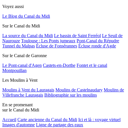
Voyez aussi
Le Blog du Canal du Midi
Sur le Canal du Midi
La source du Canal du Midi
Le bassin de Saint Ferréol
Le Seuil de
Naurouze
Toulouse : Les Ponts jumeaux
Pont-Canal du Répudre
Tunnel du Malpas
Écluse de Fonsérannes
Écluse ronde d'Agde
Sur le Canal de Garonne
Le Pont-canal d'Agen
Castets-en-Dorthe
Fontet et le canal
Montpouillan
Les Moulins à Vent
Moulins à Vent du Lauragais
Moulins de Castelnaudary
Moulins de
Villefranche Lauragais
Bibliographie sur les moulins
En se promenant
sur le Canal du Midi
Accueil
Carte ancienne du Canal du Midi
Ici et là : voyage virtuel
Images d'automne
Ligne de partage des eaux