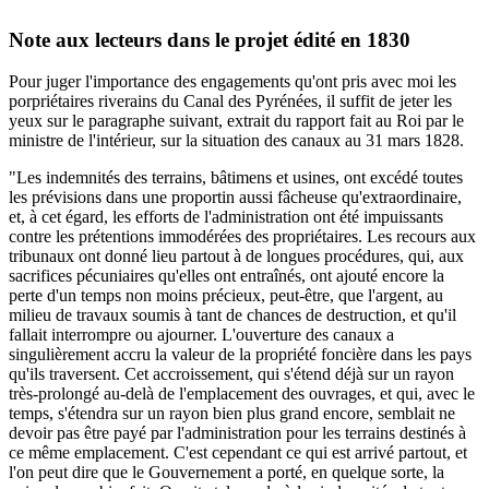
Note aux lecteurs dans le projet édité en 1830
Pour juger l'importance des engagements qu'ont pris avec moi les
porpriétaires riverains du Canal des Pyrénées, il suffit de jeter les
yeux sur le paragraphe suivant, extrait du rapport fait au Roi par le
ministre de l'intérieur, sur la situation des canaux au 31 mars 1828.
"Les indemnités des terrains, bâtimens et usines, ont excédé toutes
les prévisions dans une proportin aussi fâcheuse qu'extraordinaire,
et, à cet égard, les efforts de l'administration ont été impuissants
contre les prétentions immodérées des propriétaires. Les recours aux
tribunaux ont donné lieu partout à de longues procédures, qui, aux
sacrifices pécuniaires qu'elles ont entraînés, ont ajouté encore la
perte d'un temps non moins précieux, peut-être, que l'argent, au
milieu de travaux soumis à tant de chances de destruction, et qu'il
fallait interrompre ou ajourner. L'ouverture des canaux a
singulièrement accru la valeur de la propriété foncière dans les pays
qu'ils traversent. Cet accroissement, qui s'étend déjà sur un rayon
très-prolongé au-delà de l'emplacement des ouvrages, et qui, avec le
temps, s'étendra sur un rayon bien plus grand encore, semblait ne
devoir pas être payé par l'administration pour les terrains destinés à
ce même emplacement. C'est cependant ce qui est arrivé partout, et
l'on peut dire que le Gouvernement a porté, en quelque sorte, la