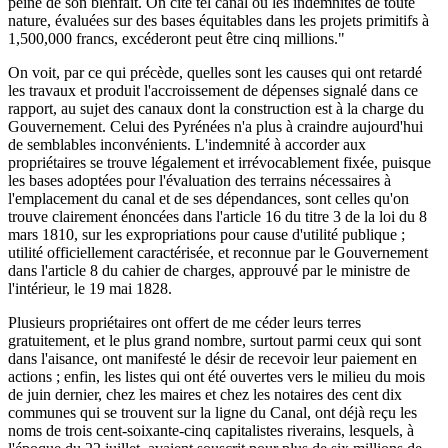
peine de son bienfait. On cite tel canal où les indemnités de toute
nature, évaluées sur des bases équitables dans les projets primitifs à
1,500,000 francs, excéderont peut être cinq millions."
On voit, par ce qui précède, quelles sont les causes qui ont retardé
les travaux et produit l'accroissement de dépenses signalé dans ce
rapport, au sujet des canaux dont la construction est à la charge du
Gouvernement. Celui des Pyrénées n'a plus à craindre aujourd'hui
de semblables inconvénients. L'indemnité à accorder aux
propriétaires se trouve légalement et irrévocablement fixée, puisque
les bases adoptées pour l'évaluation des terrains nécessaires à
l'emplacement du canal et de ses dépendances, sont celles qu'on
trouve clairement énoncées dans l'article 16 du titre 3 de la loi du 8
mars 1810, sur les expropriations pour cause d'utilité publique ;
utilité officiellement caractérisée, et reconnue par le Gouvernement
dans l'article 8 du cahier de charges, approuvé par le ministre de
l'intérieur, le 19 mai 1828.
Plusieurs propriétaires ont offert de me céder leurs terres
gratuitement, et le plus grand nombre, surtout parmi ceux qui sont
dans l'aisance, ont manifesté le désir de recevoir leur paiement en
actions ; enfin, les listes qui ont été ouvertes vers le milieu du mois
de juin dernier, chez les maires et chez les notaires des cent dix
communes qui se trouvent sur la ligne du Canal, ont déjà reçu les
noms de trois cent-soixante-cinq capitalistes riverains, lesquels, à