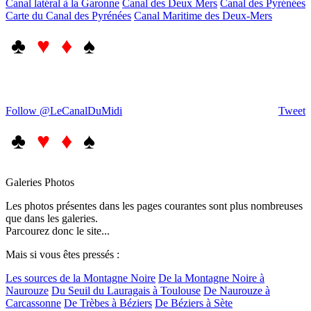
Canal latéral à la Garonne
Canal des Deux Mers
Canal des Pyrénées
Carte du Canal des Pyrénées
Canal Maritime des Deux-Mers
♣
♥ ♦
♠
Follow @LeCanalDuMidi
Tweet
♣
♥ ♦
♠
Galeries Photos
Les photos présentes dans les pages courantes sont plus nombreuses
que dans les galeries.
Parcourez donc le site...
Mais si vous êtes pressés :
Les sources de la Montagne Noire
De la Montagne Noire à
Naurouze
Du Seuil du Lauragais à Toulouse
De Naurouze à
Carcassonne
De Trèbes à Béziers
De Béziers à Sète