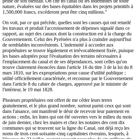
peine de son bienfait. On cite tel canal où les indemnités de toute
nature, évaluées sur des bases équitables dans les projets primitifs à
1,500,000 francs, excéderont peut être cinq millions."
On voit, par ce qui précède, quelles sont les causes qui ont retardé
les travaux et produit l'accroissement de dépenses signalé dans ce
rapport, au sujet des canaux dont la construction est à la charge du
Gouvernement. Celui des Pyrénées n'a plus à craindre aujourd'hui
de semblables inconvénients. L'indemnité à accorder aux
propriétaires se trouve légalement et irrévocablement fixée, puisque
les bases adoptées pour l'évaluation des terrains nécessaires à
l'emplacement du canal et de ses dépendances, sont celles qu'on
trouve clairement énoncées dans l'article 16 du titre 3 de la loi du 8
mars 1810, sur les expropriations pour cause d'utilité publique ;
utilité officiellement caractérisée, et reconnue par le Gouvernement
dans l'article 8 du cahier de charges, approuvé par le ministre de
l'intérieur, le 19 mai 1828.
Plusieurs propriétaires ont offert de me céder leurs terres
gratuitement, et le plus grand nombre, surtout parmi ceux qui sont
dans l'aisance, ont manifesté le désir de recevoir leur paiement en
actions ; enfin, les listes qui ont été ouvertes vers le milieu du mois
de juin dernier, chez les maires et chez les notaires des cent dix
communes qui se trouvent sur la ligne du Canal, ont déjà reçu les
noms de trois cent-soixante-cinq capitalistes riverains, lesquels, à