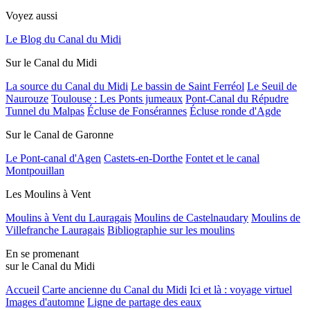
Voyez aussi
Le Blog du Canal du Midi
Sur le Canal du Midi
La source du Canal du Midi
Le bassin de Saint Ferréol
Le Seuil de
Naurouze
Toulouse : Les Ponts jumeaux
Pont-Canal du Répudre
Tunnel du Malpas
Écluse de Fonsérannes
Écluse ronde d'Agde
Sur le Canal de Garonne
Le Pont-canal d'Agen
Castets-en-Dorthe
Fontet et le canal
Montpouillan
Les Moulins à Vent
Moulins à Vent du Lauragais
Moulins de Castelnaudary
Moulins de
Villefranche Lauragais
Bibliographie sur les moulins
En se promenant
sur le Canal du Midi
Accueil
Carte ancienne du Canal du Midi
Ici et là : voyage virtuel
Images d'automne
Ligne de partage des eaux