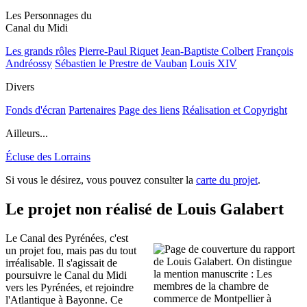
Les Personnages du
Canal du Midi
Les grands rôles
Pierre-Paul Riquet
Jean-Baptiste Colbert
François
Andréossy
Sébastien le Prestre de Vauban
Louis XIV
Divers
Fonds d'écran
Partenaires
Page des liens
Réalisation et Copyright
Ailleurs...
Écluse des Lorrains
Si vous le désirez, vous pouvez consulter la
carte du projet
.
Le projet non réalisé de Louis Galabert
Le Canal des Pyrénées, c'est
un projet fou, mais pas du tout
irréalisable. Il s'agissait de
poursuivre le Canal du Midi
vers les Pyrénées, et rejoindre
l'Atlantique à Bayonne. Ce