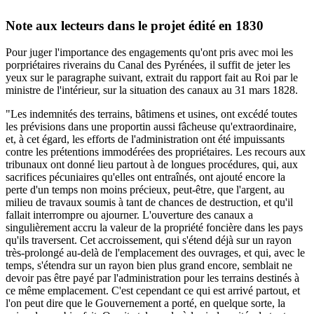
Note aux lecteurs dans le projet édité en 1830
Pour juger l'importance des engagements qu'ont pris avec moi les
porpriétaires riverains du Canal des Pyrénées, il suffit de jeter les
yeux sur le paragraphe suivant, extrait du rapport fait au Roi par le
ministre de l'intérieur, sur la situation des canaux au 31 mars 1828.
"Les indemnités des terrains, bâtimens et usines, ont excédé toutes
les prévisions dans une proportin aussi fâcheuse qu'extraordinaire,
et, à cet égard, les efforts de l'administration ont été impuissants
contre les prétentions immodérées des propriétaires. Les recours aux
tribunaux ont donné lieu partout à de longues procédures, qui, aux
sacrifices pécuniaires qu'elles ont entraînés, ont ajouté encore la
perte d'un temps non moins précieux, peut-être, que l'argent, au
milieu de travaux soumis à tant de chances de destruction, et qu'il
fallait interrompre ou ajourner. L'ouverture des canaux a
singulièrement accru la valeur de la propriété foncière dans les pays
qu'ils traversent. Cet accroissement, qui s'étend déjà sur un rayon
très-prolongé au-delà de l'emplacement des ouvrages, et qui, avec le
temps, s'étendra sur un rayon bien plus grand encore, semblait ne
devoir pas être payé par l'administration pour les terrains destinés à
ce même emplacement. C'est cependant ce qui est arrivé partout, et
l'on peut dire que le Gouvernement a porté, en quelque sorte, la