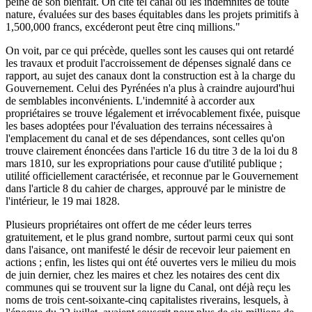
peine de son bienfait. On cite tel canal où les indemnités de toute
nature, évaluées sur des bases équitables dans les projets primitifs à
1,500,000 francs, excéderont peut être cinq millions."
On voit, par ce qui précède, quelles sont les causes qui ont retardé
les travaux et produit l'accroissement de dépenses signalé dans ce
rapport, au sujet des canaux dont la construction est à la charge du
Gouvernement. Celui des Pyrénées n'a plus à craindre aujourd'hui
de semblables inconvénients. L'indemnité à accorder aux
propriétaires se trouve légalement et irrévocablement fixée, puisque
les bases adoptées pour l'évaluation des terrains nécessaires à
l'emplacement du canal et de ses dépendances, sont celles qu'on
trouve clairement énoncées dans l'article 16 du titre 3 de la loi du 8
mars 1810, sur les expropriations pour cause d'utilité publique ;
utilité officiellement caractérisée, et reconnue par le Gouvernement
dans l'article 8 du cahier de charges, approuvé par le ministre de
l'intérieur, le 19 mai 1828.
Plusieurs propriétaires ont offert de me céder leurs terres
gratuitement, et le plus grand nombre, surtout parmi ceux qui sont
dans l'aisance, ont manifesté le désir de recevoir leur paiement en
actions ; enfin, les listes qui ont été ouvertes vers le milieu du mois
de juin dernier, chez les maires et chez les notaires des cent dix
communes qui se trouvent sur la ligne du Canal, ont déjà reçu les
noms de trois cent-soixante-cinq capitalistes riverains, lesquels, à