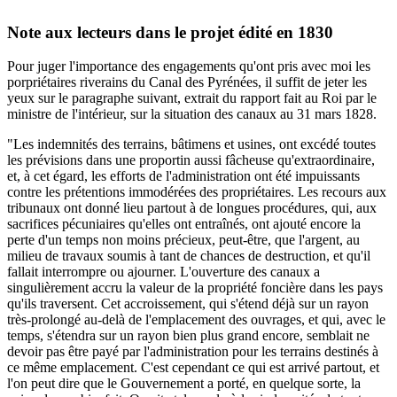
Note aux lecteurs dans le projet édité en 1830
Pour juger l'importance des engagements qu'ont pris avec moi les
porpriétaires riverains du Canal des Pyrénées, il suffit de jeter les
yeux sur le paragraphe suivant, extrait du rapport fait au Roi par le
ministre de l'intérieur, sur la situation des canaux au 31 mars 1828.
"Les indemnités des terrains, bâtimens et usines, ont excédé toutes
les prévisions dans une proportin aussi fâcheuse qu'extraordinaire,
et, à cet égard, les efforts de l'administration ont été impuissants
contre les prétentions immodérées des propriétaires. Les recours aux
tribunaux ont donné lieu partout à de longues procédures, qui, aux
sacrifices pécuniaires qu'elles ont entraînés, ont ajouté encore la
perte d'un temps non moins précieux, peut-être, que l'argent, au
milieu de travaux soumis à tant de chances de destruction, et qu'il
fallait interrompre ou ajourner. L'ouverture des canaux a
singulièrement accru la valeur de la propriété foncière dans les pays
qu'ils traversent. Cet accroissement, qui s'étend déjà sur un rayon
très-prolongé au-delà de l'emplacement des ouvrages, et qui, avec le
temps, s'étendra sur un rayon bien plus grand encore, semblait ne
devoir pas être payé par l'administration pour les terrains destinés à
ce même emplacement. C'est cependant ce qui est arrivé partout, et
l'on peut dire que le Gouvernement a porté, en quelque sorte, la