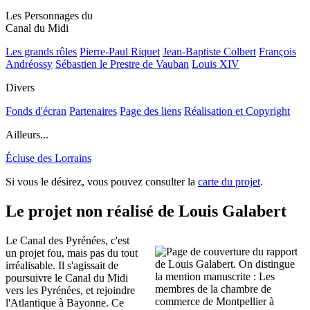
Les Personnages du
Canal du Midi
Les grands rôles
Pierre-Paul Riquet
Jean-Baptiste Colbert
François
Andréossy
Sébastien le Prestre de Vauban
Louis XIV
Divers
Fonds d'écran
Partenaires
Page des liens
Réalisation et Copyright
Ailleurs...
Écluse des Lorrains
Si vous le désirez, vous pouvez consulter la
carte du projet
.
Le projet non réalisé de Louis Galabert
Le Canal des Pyrénées, c'est
un projet fou, mais pas du tout
irréalisable. Il s'agissait de
poursuivre le Canal du Midi
vers les Pyrénées, et rejoindre
l'Atlantique à Bayonne. Ce