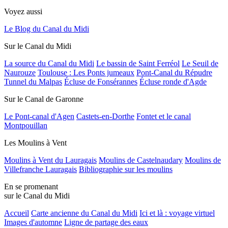
Voyez aussi
Le Blog du Canal du Midi
Sur le Canal du Midi
La source du Canal du Midi
Le bassin de Saint Ferréol
Le Seuil de
Naurouze
Toulouse : Les Ponts jumeaux
Pont-Canal du Répudre
Tunnel du Malpas
Écluse de Fonsérannes
Écluse ronde d'Agde
Sur le Canal de Garonne
Le Pont-canal d'Agen
Castets-en-Dorthe
Fontet et le canal
Montpouillan
Les Moulins à Vent
Moulins à Vent du Lauragais
Moulins de Castelnaudary
Moulins de
Villefranche Lauragais
Bibliographie sur les moulins
En se promenant
sur le Canal du Midi
Accueil
Carte ancienne du Canal du Midi
Ici et là : voyage virtuel
Images d'automne
Ligne de partage des eaux