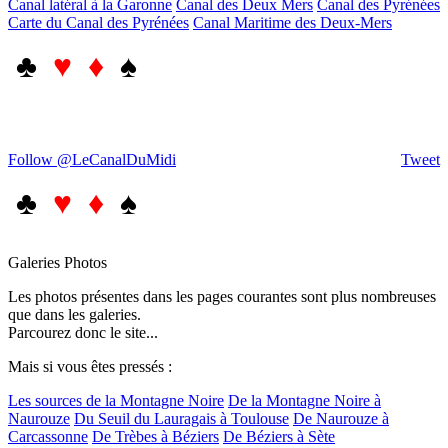
Canal latéral à la Garonne
Canal des Deux Mers
Canal des Pyrénées
Carte du Canal des Pyrénées
Canal Maritime des Deux-Mers
♣
♥ ♦
♠
Follow @LeCanalDuMidi
Tweet
♣
♥ ♦
♠
Galeries Photos
Les photos présentes dans les pages courantes sont plus nombreuses
que dans les galeries.
Parcourez donc le site...
Mais si vous êtes pressés :
Les sources de la Montagne Noire
De la Montagne Noire à
Naurouze
Du Seuil du Lauragais à Toulouse
De Naurouze à
Carcassonne
De Trèbes à Béziers
De Béziers à Sète