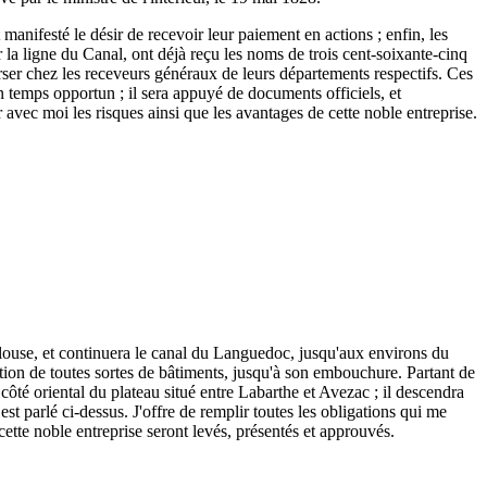
 manifesté le désir de recevoir leur paiement en actions ; enfin, les
r la ligne du Canal, ont déjà reçu les noms de trois cent-soixante-cinq
 verser chez les receveurs généraux de leurs départements respectifs. Ces
n temps opportun ; il sera appuyé de documents officiels, et
r avec moi les risques ainsi que les avantages de cette noble entreprise.
ulouse, et continuera le canal du Languedoc, jusqu'aux environs du
tion de toutes sortes de bâtiments, jusqu'à son embouchure. Partant de
ôté oriental du plateau situé entre Labarthe et Avezac ; il descendra
est parlé ci-dessus. J'offre de remplir toutes les obligations qui me
 cette noble entreprise seront levés, présentés et approuvés.