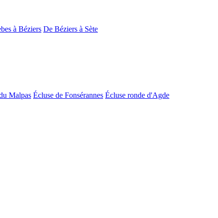
bes à Béziers
De Béziers à Sète
du Malpas
Écluse de Fonsérannes
Écluse ronde d'Agde