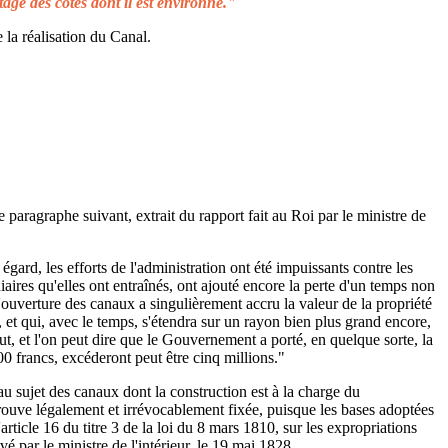
tage des côtes dont il est environné."
 la réalisation du Canal.
e paragraphe suivant, extrait du rapport fait au Roi par le ministre de
égard, les efforts de l'administration ont été impuissants contre les
aires qu'elles ont entraînés, ont ajouté encore la perte d'un temps non
L'ouverture des canaux a singulièrement accru la valeur de la propriété
 et qui, avec le temps, s'étendra sur un rayon bien plus grand encore,
ut, et l'on peut dire que le Gouvernement a porté, en quelque sorte, la
00 francs, excéderont peut être cinq millions."
au sujet des canaux dont la construction est à la charge du
rouve légalement et irrévocablement fixée, puisque les bases adoptées
rticle 16 du titre 3 de la loi du 8 mars 1810, sur les expropriations
é par le ministre de l'intérieur, le 19 mai 1828.