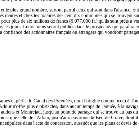
, et le plus grand nombre, surtout parmi ceux qui sont dans l'aisance, ont
 les maires et chez les notaires des cent dix communes qui se trouvent su
rit pour plus de six millions de francs (6,077,000 fr.) qu'ils sont prêts à
s les jours. Leurs noms seront publiés dans le prospectus qui paraîtra e
 la confiance des actionnaires français ou étrangers qui voudront partage
isques et périls, le Canal des Pyrénées, dont l'origine commencera à To
dour n'offre plus d'obstacles, dans aucun temps de l'année, à la naviga
udens et Montrejau, jusqu'au point de partage qui se trouve au bas du c
e, ainsi que celle de l'Adour, jusqu'aux environs du Bec-de-Grave, dont il 
nt stipulées dans l'acte de concession, aussitôt que les plans et devis de