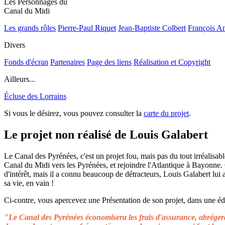
Les Personnages du
Canal du Midi
Les grands rôles
Pierre-Paul Riquet
Jean-Baptiste Colbert
François A
Divers
Fonds d'écran
Partenaires
Page des liens
Réalisation et Copyright
Ailleurs...
Écluse des Lorrains
Si vous le désirez, vous pouvez consulter la
carte du projet
.
Le projet non réalisé de Louis Galabert
Le Canal des Pyrénées, c'est un projet fou, mais pas du tout irréalisable
Canal du Midi vers les Pyrénées, et rejoindre l'Atlantique à Bayonne.
d'intérêt, mais il a connu beaucoup de détracteurs, Louis Galabert lui
sa vie, en vain !
Ci-contre, vous apercevez une Présentation de son projet, dans une édit
"Le Canal des Pyrénées économisera les frais d'assurance, abrégera 