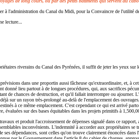
voyages de long cours, ou par des petits bâtiments qui servent au cabo
à l'administration du Canal du Midi, pour la Convaincre de l'utilité de
e lecture...
taires riverains du Canal des Pyrénées, il suffit de jeter les yeux sur l
prévisions dans une proportin aussi fâcheuse qu'extraordinaire, et, à cet 
t donné lieu partout à de longues procédures, qui, aux sacrifices pécuni
ant de chances de destruction, et qu'il fallait interrompre ou ajourner. 
d déjà sur un rayon très-prolongé au-delà de l'emplacement des ouvrages,
 destinés à ce même emplacement. C'est cependant ce qui est arrivé parto
re, évaluées sur des bases équitables dans les projets primitifs à 1,500,0
s travaux et produit l'accroissement de dépenses signalé dans ce rapport, 
emblables inconvénients. L'indemnité à accorder aux propriétaires se t
de ses dépendances, sont celles qu'on trouve clairement énoncées dans l'a
reconnue par le Gouvernement dans l'article 8 du cahier de charges, approuv