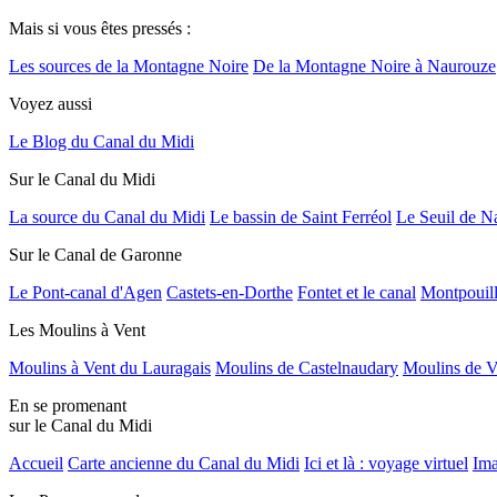
Mais si vous êtes pressés :
Les sources de la Montagne Noire
De la Montagne Noire à Naurouze
Voyez aussi
Le Blog du Canal du Midi
Sur le Canal du Midi
La source du Canal du Midi
Le bassin de Saint Ferréol
Le Seuil de N
Sur le Canal de Garonne
Le Pont-canal d'Agen
Castets-en-Dorthe
Fontet et le canal
Montpouil
Les Moulins à Vent
Moulins à Vent du Lauragais
Moulins de Castelnaudary
Moulins de V
En se promenant
sur le Canal du Midi
Accueil
Carte ancienne du Canal du Midi
Ici et là : voyage virtuel
Ima