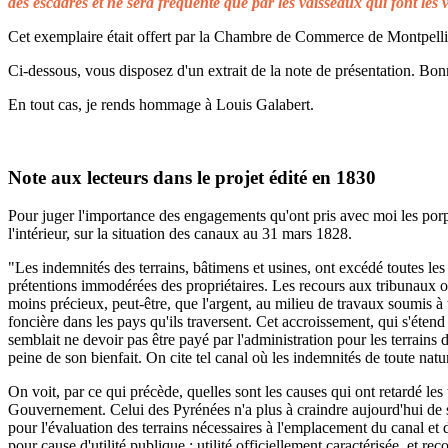
des escadres et ne sera fréquenté que par les vaisseaux qui font les 
Cet exemplaire était offert par la Chambre de Commerce de Montpellier 
Ci-dessous, vous disposez d'un extrait de la note de présentation. Bonn
En tout cas, je rends hommage à Louis Galabert.
Note aux lecteurs dans le projet édité en 1830
Pour juger l'importance des engagements qu'ont pris avec moi les porprié
l'intérieur, sur la situation des canaux au 31 mars 1828.
"Les indemnités des terrains, bâtimens et usines, ont excédé toutes les 
prétentions immodérées des propriétaires. Les recours aux tribunaux on
moins précieux, peut-être, que l'argent, au milieu de travaux soumis à t
foncière dans les pays qu'ils traversent. Cet accroissement, qui s'éten
semblait ne devoir pas être payé par l'administration pour les terrains
peine de son bienfait. On cite tel canal où les indemnités de toute natu
On voit, par ce qui précède, quelles sont les causes qui ont retardé le
Gouvernement. Celui des Pyrénées n'a plus à craindre aujourd'hui de s
pour l'évaluation des terrains nécessaires à l'emplacement du canal et 
pour cause d'utilité publique ; utilité officiellement caractérisée, et 