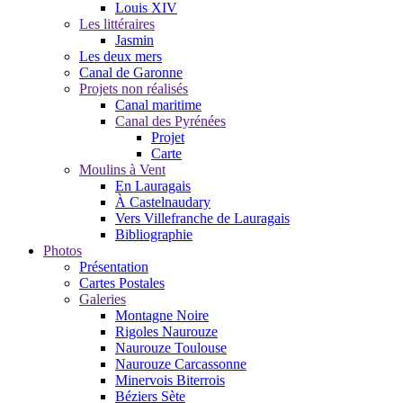
Louis XIV
Les littéraires
Jasmin
Les deux mers
Canal de Garonne
Projets non réalisés
Canal maritime
Canal des Pyrénées
Projet
Carte
Moulins à Vent
En Lauragais
À Castelnaudary
Vers Villefranche de Lauragais
Bibliographie
Photos
Présentation
Cartes Postales
Galeries
Montagne Noire
Rigoles Naurouze
Naurouze Toulouse
Naurouze Carcassonne
Minervois Biterrois
Béziers Sète