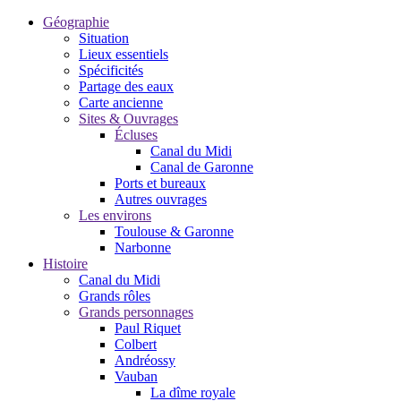
Géographie
Situation
Lieux essentiels
Spécificités
Partage des eaux
Carte ancienne
Sites & Ouvrages
Écluses
Canal du Midi
Canal de Garonne
Ports et bureaux
Autres ouvrages
Les environs
Toulouse & Garonne
Narbonne
Histoire
Canal du Midi
Grands rôles
Grands personnages
Paul Riquet
Colbert
Andréossy
Vauban
La dîme royale