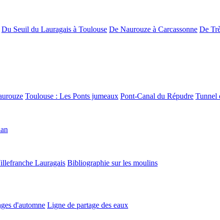
Du Seuil du Lauragais à Toulouse
De Naurouze à Carcassonne
De Trè
aurouze
Toulouse : Les Ponts jumeaux
Pont-Canal du Répudre
Tunnel 
lan
illefranche Lauragais
Bibliographie sur les moulins
ges d'automne
Ligne de partage des eaux