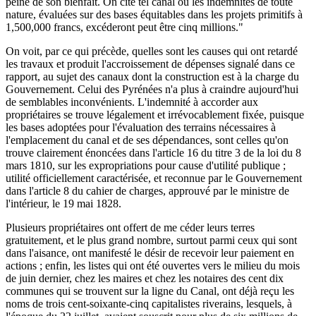
peine de son bienfait. On cite tel canal où les indemnités de toute
nature, évaluées sur des bases équitables dans les projets primitifs à
1,500,000 francs, excéderont peut être cinq millions."
On voit, par ce qui précède, quelles sont les causes qui ont retardé
les travaux et produit l'accroissement de dépenses signalé dans ce
rapport, au sujet des canaux dont la construction est à la charge du
Gouvernement. Celui des Pyrénées n'a plus à craindre aujourd'hui
de semblables inconvénients. L'indemnité à accorder aux
propriétaires se trouve légalement et irrévocablement fixée, puisque
les bases adoptées pour l'évaluation des terrains nécessaires à
l'emplacement du canal et de ses dépendances, sont celles qu'on
trouve clairement énoncées dans l'article 16 du titre 3 de la loi du 8
mars 1810, sur les expropriations pour cause d'utilité publique ;
utilité officiellement caractérisée, et reconnue par le Gouvernement
dans l'article 8 du cahier de charges, approuvé par le ministre de
l'intérieur, le 19 mai 1828.
Plusieurs propriétaires ont offert de me céder leurs terres
gratuitement, et le plus grand nombre, surtout parmi ceux qui sont
dans l'aisance, ont manifesté le désir de recevoir leur paiement en
actions ; enfin, les listes qui ont été ouvertes vers le milieu du mois
de juin dernier, chez les maires et chez les notaires des cent dix
communes qui se trouvent sur la ligne du Canal, ont déjà reçu les
noms de trois cent-soixante-cinq capitalistes riverains, lesquels, à