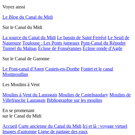
Voyez aussi
Le Blog du Canal du Midi
Sur le Canal du Midi
La source du Canal du Midi
Le bassin de Saint Ferréol
Le Seuil de
Naurouze
Toulouse : Les Ponts jumeaux
Pont-Canal du Répudre
Tunnel du Malpas
Écluse de Fonsérannes
Écluse ronde d'Agde
Sur le Canal de Garonne
Le Pont-canal d'Agen
Castets-en-Dorthe
Fontet et le canal
Montpouillan
Les Moulins à Vent
Moulins à Vent du Lauragais
Moulins de Castelnaudary
Moulins de
Villefranche Lauragais
Bibliographie sur les moulins
En se promenant
sur le Canal du Midi
Accueil
Carte ancienne du Canal du Midi
Ici et là : voyage virtuel
Images d'automne
Ligne de partage des eaux