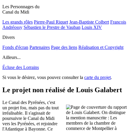
Les Personnages du
Canal du Midi
Les grands rôles
Pierre-Paul Riquet
Jean-Baptiste Colbert
François
Andréossy
Sébastien le Prestre de Vauban
Louis XIV
Divers
Fonds d'écran
Partenaires
Page des liens
Réalisation et Copyright
Ailleurs...
Écluse des Lorrains
Si vous le désirez, vous pouvez consulter la
carte du projet
.
Le projet non réalisé de Louis Galabert
Le Canal des Pyrénées, c'est
un projet fou, mais pas du tout
irréalisable. Il s'agissait de
poursuivre le Canal du Midi
vers les Pyrénées, et rejoindre
l'Atlantique à Bayonne. Ce