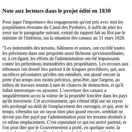
Note aux lecteurs dans le projet édité en 1830
Pour juger l'importance des engagements qu'ont pris avec moi les
porpriétaires riverains du Canal des Pyrénées, il suffit de jeter les
yeux sur le paragraphe suivant, extrait du rapport fait au Roi par le
ministre de l'intérieur, sur la situation des canaux au 31 mars 1828.
"Les indemnités des terrains, bâtimens et usines, ont excédé toutes
les prévisions dans une proportin aussi fâcheuse qu'extraordinaire,
et, à cet égard, les efforts de l'administration ont été impuissants
contre les prétentions immodérées des propriétaires. Les recours aux
tribunaux ont donné lieu partout à de longues procédures, qui, aux
sacrifices pécuniaires qu'elles ont entraînés, ont ajouté encore la
perte d'un temps non moins précieux, peut-être, que l'argent, au
milieu de travaux soumis à tant de chances de destruction, et qu'il
fallait interrompre ou ajourner. L'ouverture des canaux a
singulièrement accru la valeur de la propriété foncière dans les pays
qu'ils traversent. Cet accroissement, qui s'étend déjà sur un rayon
très-prolongé au-delà de l'emplacement des ouvrages, et qui, avec le
temps, s'étendra sur un rayon bien plus grand encore, semblait ne
devoir pas être payé par l'administration pour les terrains destinés à
ce même emplacement. C'est cependant ce qui est arrivé partout, et
l'on peut dire que le Gouvernement a porté, en quelque sorte, la