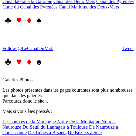
Canal latéral à la Garonne
Canal des Deux Mers
Canal des Pyrénées
Carte du Canal des Pyrénées
Canal Maritime des Deux-Mers
♣
♥ ♦
♠
Follow @LeCanalDuMidi
Tweet
♣
♥ ♦
♠
Galeries Photos
Les photos présentes dans les pages courantes sont plus nombreuses
que dans les galeries.
Parcourez donc le site...
Mais si vous êtes pressés :
Les sources de la Montagne Noire
De la Montagne Noire à
Naurouze
Du Seuil du Lauragais à Toulouse
De Naurouze à
Carcassonne
De Trèbes à Béziers
De Béziers à Sète