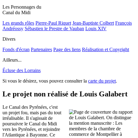
Les Personnages du
Canal du Midi
Les grands rôles
Pierre-Paul Riquet
Jean-Baptiste Colbert
François
Andréossy
Sébastien le Prestre de Vauban
Louis XIV
Divers
Fonds d'écran
Partenaires
Page des liens
Réalisation et Copyright
Ailleurs...
Écluse des Lorrains
Si vous le désirez, vous pouvez consulter la
carte du projet
.
Le projet non réalisé de Louis Galabert
Le Canal des Pyrénées, c'est
un projet fou, mais pas du tout
irréalisable. Il s'agissait de
poursuivre le Canal du Midi
vers les Pyrénées, et rejoindre
l'Atlantique à Bayonne. Ce