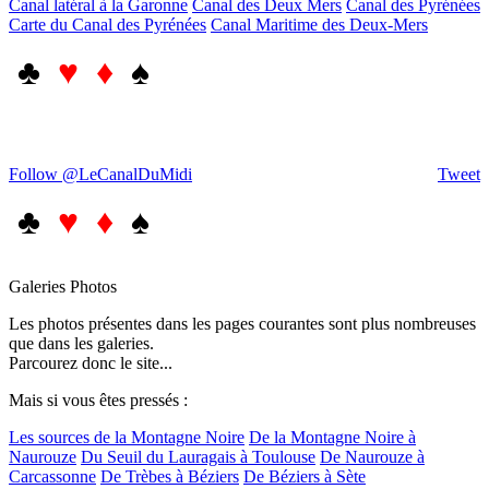
Canal latéral à la Garonne
Canal des Deux Mers
Canal des Pyrénées
Carte du Canal des Pyrénées
Canal Maritime des Deux-Mers
♣
♥ ♦
♠
Follow @LeCanalDuMidi
Tweet
♣
♥ ♦
♠
Galeries Photos
Les photos présentes dans les pages courantes sont plus nombreuses
que dans les galeries.
Parcourez donc le site...
Mais si vous êtes pressés :
Les sources de la Montagne Noire
De la Montagne Noire à
Naurouze
Du Seuil du Lauragais à Toulouse
De Naurouze à
Carcassonne
De Trèbes à Béziers
De Béziers à Sète