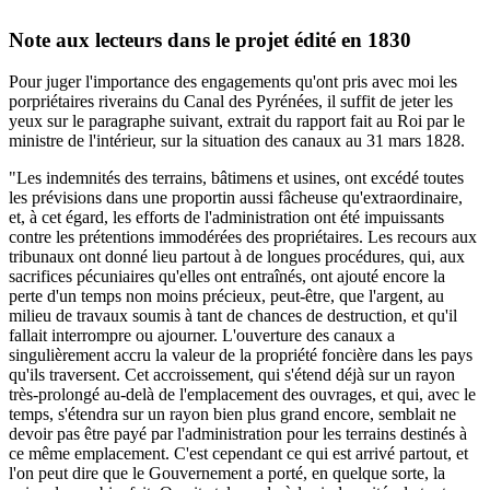
Note aux lecteurs dans le projet édité en 1830
Pour juger l'importance des engagements qu'ont pris avec moi les
porpriétaires riverains du Canal des Pyrénées, il suffit de jeter les
yeux sur le paragraphe suivant, extrait du rapport fait au Roi par le
ministre de l'intérieur, sur la situation des canaux au 31 mars 1828.
"Les indemnités des terrains, bâtimens et usines, ont excédé toutes
les prévisions dans une proportin aussi fâcheuse qu'extraordinaire,
et, à cet égard, les efforts de l'administration ont été impuissants
contre les prétentions immodérées des propriétaires. Les recours aux
tribunaux ont donné lieu partout à de longues procédures, qui, aux
sacrifices pécuniaires qu'elles ont entraînés, ont ajouté encore la
perte d'un temps non moins précieux, peut-être, que l'argent, au
milieu de travaux soumis à tant de chances de destruction, et qu'il
fallait interrompre ou ajourner. L'ouverture des canaux a
singulièrement accru la valeur de la propriété foncière dans les pays
qu'ils traversent. Cet accroissement, qui s'étend déjà sur un rayon
très-prolongé au-delà de l'emplacement des ouvrages, et qui, avec le
temps, s'étendra sur un rayon bien plus grand encore, semblait ne
devoir pas être payé par l'administration pour les terrains destinés à
ce même emplacement. C'est cependant ce qui est arrivé partout, et
l'on peut dire que le Gouvernement a porté, en quelque sorte, la