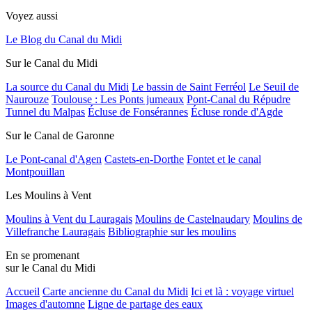
Voyez aussi
Le Blog du Canal du Midi
Sur le Canal du Midi
La source du Canal du Midi
Le bassin de Saint Ferréol
Le Seuil de
Naurouze
Toulouse : Les Ponts jumeaux
Pont-Canal du Répudre
Tunnel du Malpas
Écluse de Fonsérannes
Écluse ronde d'Agde
Sur le Canal de Garonne
Le Pont-canal d'Agen
Castets-en-Dorthe
Fontet et le canal
Montpouillan
Les Moulins à Vent
Moulins à Vent du Lauragais
Moulins de Castelnaudary
Moulins de
Villefranche Lauragais
Bibliographie sur les moulins
En se promenant
sur le Canal du Midi
Accueil
Carte ancienne du Canal du Midi
Ici et là : voyage virtuel
Images d'automne
Ligne de partage des eaux