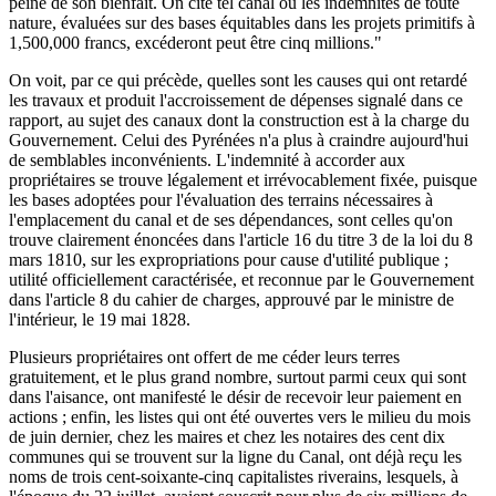
peine de son bienfait. On cite tel canal où les indemnités de toute
nature, évaluées sur des bases équitables dans les projets primitifs à
1,500,000 francs, excéderont peut être cinq millions."
On voit, par ce qui précède, quelles sont les causes qui ont retardé
les travaux et produit l'accroissement de dépenses signalé dans ce
rapport, au sujet des canaux dont la construction est à la charge du
Gouvernement. Celui des Pyrénées n'a plus à craindre aujourd'hui
de semblables inconvénients. L'indemnité à accorder aux
propriétaires se trouve légalement et irrévocablement fixée, puisque
les bases adoptées pour l'évaluation des terrains nécessaires à
l'emplacement du canal et de ses dépendances, sont celles qu'on
trouve clairement énoncées dans l'article 16 du titre 3 de la loi du 8
mars 1810, sur les expropriations pour cause d'utilité publique ;
utilité officiellement caractérisée, et reconnue par le Gouvernement
dans l'article 8 du cahier de charges, approuvé par le ministre de
l'intérieur, le 19 mai 1828.
Plusieurs propriétaires ont offert de me céder leurs terres
gratuitement, et le plus grand nombre, surtout parmi ceux qui sont
dans l'aisance, ont manifesté le désir de recevoir leur paiement en
actions ; enfin, les listes qui ont été ouvertes vers le milieu du mois
de juin dernier, chez les maires et chez les notaires des cent dix
communes qui se trouvent sur la ligne du Canal, ont déjà reçu les
noms de trois cent-soixante-cinq capitalistes riverains, lesquels, à