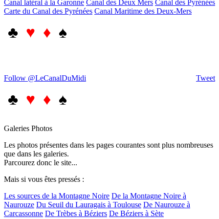
Canal latéral à la Garonne
Canal des Deux Mers
Canal des Pyrénées
Carte du Canal des Pyrénées
Canal Maritime des Deux-Mers
♣
♥ ♦
♠
Follow @LeCanalDuMidi
Tweet
♣
♥ ♦
♠
Galeries Photos
Les photos présentes dans les pages courantes sont plus nombreuses
que dans les galeries.
Parcourez donc le site...
Mais si vous êtes pressés :
Les sources de la Montagne Noire
De la Montagne Noire à
Naurouze
Du Seuil du Lauragais à Toulouse
De Naurouze à
Carcassonne
De Trèbes à Béziers
De Béziers à Sète