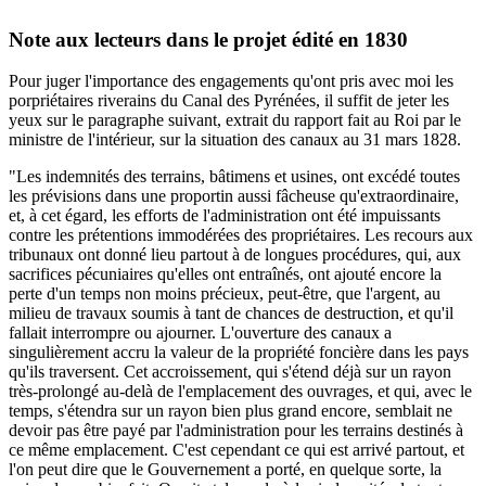
Note aux lecteurs dans le projet édité en 1830
Pour juger l'importance des engagements qu'ont pris avec moi les
porpriétaires riverains du Canal des Pyrénées, il suffit de jeter les
yeux sur le paragraphe suivant, extrait du rapport fait au Roi par le
ministre de l'intérieur, sur la situation des canaux au 31 mars 1828.
"Les indemnités des terrains, bâtimens et usines, ont excédé toutes
les prévisions dans une proportin aussi fâcheuse qu'extraordinaire,
et, à cet égard, les efforts de l'administration ont été impuissants
contre les prétentions immodérées des propriétaires. Les recours aux
tribunaux ont donné lieu partout à de longues procédures, qui, aux
sacrifices pécuniaires qu'elles ont entraînés, ont ajouté encore la
perte d'un temps non moins précieux, peut-être, que l'argent, au
milieu de travaux soumis à tant de chances de destruction, et qu'il
fallait interrompre ou ajourner. L'ouverture des canaux a
singulièrement accru la valeur de la propriété foncière dans les pays
qu'ils traversent. Cet accroissement, qui s'étend déjà sur un rayon
très-prolongé au-delà de l'emplacement des ouvrages, et qui, avec le
temps, s'étendra sur un rayon bien plus grand encore, semblait ne
devoir pas être payé par l'administration pour les terrains destinés à
ce même emplacement. C'est cependant ce qui est arrivé partout, et
l'on peut dire que le Gouvernement a porté, en quelque sorte, la