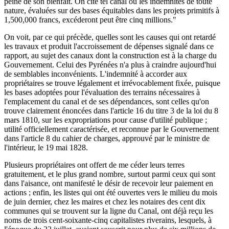
peine de son bienfait. On cite tel canal où les indemnités de toute
nature, évaluées sur des bases équitables dans les projets primitifs à
1,500,000 francs, excéderont peut être cinq millions."
On voit, par ce qui précède, quelles sont les causes qui ont retardé
les travaux et produit l'accroissement de dépenses signalé dans ce
rapport, au sujet des canaux dont la construction est à la charge du
Gouvernement. Celui des Pyrénées n'a plus à craindre aujourd'hui
de semblables inconvénients. L'indemnité à accorder aux
propriétaires se trouve légalement et irrévocablement fixée, puisque
les bases adoptées pour l'évaluation des terrains nécessaires à
l'emplacement du canal et de ses dépendances, sont celles qu'on
trouve clairement énoncées dans l'article 16 du titre 3 de la loi du 8
mars 1810, sur les expropriations pour cause d'utilité publique ;
utilité officiellement caractérisée, et reconnue par le Gouvernement
dans l'article 8 du cahier de charges, approuvé par le ministre de
l'intérieur, le 19 mai 1828.
Plusieurs propriétaires ont offert de me céder leurs terres
gratuitement, et le plus grand nombre, surtout parmi ceux qui sont
dans l'aisance, ont manifesté le désir de recevoir leur paiement en
actions ; enfin, les listes qui ont été ouvertes vers le milieu du mois
de juin dernier, chez les maires et chez les notaires des cent dix
communes qui se trouvent sur la ligne du Canal, ont déjà reçu les
noms de trois cent-soixante-cinq capitalistes riverains, lesquels, à