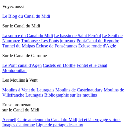
Voyez aussi
Le Blog du Canal du Midi
Sur le Canal du Midi
La source du Canal du Midi
Le bassin de Saint Ferréol
Le Seuil de
Naurouze
Toulouse : Les Ponts jumeaux
Pont-Canal du Répudre
Tunnel du Malpas
Écluse de Fonsérannes
Écluse ronde d'Agde
Sur le Canal de Garonne
Le Pont-canal d'Agen
Castets-en-Dorthe
Fontet et le canal
Montpouillan
Les Moulins à Vent
Moulins à Vent du Lauragais
Moulins de Castelnaudary
Moulins de
Villefranche Lauragais
Bibliographie sur les moulins
En se promenant
sur le Canal du Midi
Accueil
Carte ancienne du Canal du Midi
Ici et là : voyage virtuel
Images d'automne
Ligne de partage des eaux