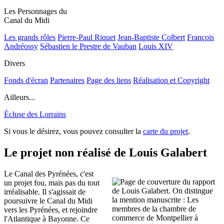
Les Personnages du
Canal du Midi
Les grands rôles
Pierre-Paul Riquet
Jean-Baptiste Colbert
François
Andréossy
Sébastien le Prestre de Vauban
Louis XIV
Divers
Fonds d'écran
Partenaires
Page des liens
Réalisation et Copyright
Ailleurs...
Écluse des Lorrains
Si vous le désirez, vous pouvez consulter la
carte du projet
.
Le projet non réalisé de Louis Galabert
Le Canal des Pyrénées, c'est
un projet fou, mais pas du tout
irréalisable. Il s'agissait de
poursuivre le Canal du Midi
vers les Pyrénées, et rejoindre
l'Atlantique à Bayonne. Ce