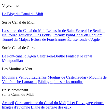
Voyez aussi
Le Blog du Canal du Midi
Sur le Canal du Midi
La source du Canal du Midi
Le bassin de Saint Ferréol
Le Seuil de
Naurouze
Toulouse : Les Ponts jumeaux
Pont-Canal du Répudre
Tunnel du Malpas
Écluse de Fonsérannes
Écluse ronde d'Agde
Sur le Canal de Garonne
Le Pont-canal d'Agen
Castets-en-Dorthe
Fontet et le canal
Montpouillan
Les Moulins à Vent
Moulins à Vent du Lauragais
Moulins de Castelnaudary
Moulins de
Villefranche Lauragais
Bibliographie sur les moulins
En se promenant
sur le Canal du Midi
Accueil
Carte ancienne du Canal du Midi
Ici et là : voyage virtuel
Images d'automne
Ligne de partage des eaux