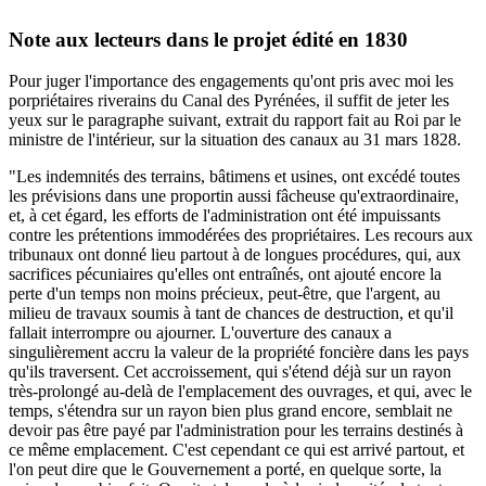
Note aux lecteurs dans le projet édité en 1830
Pour juger l'importance des engagements qu'ont pris avec moi les
porpriétaires riverains du Canal des Pyrénées, il suffit de jeter les
yeux sur le paragraphe suivant, extrait du rapport fait au Roi par le
ministre de l'intérieur, sur la situation des canaux au 31 mars 1828.
"Les indemnités des terrains, bâtimens et usines, ont excédé toutes
les prévisions dans une proportin aussi fâcheuse qu'extraordinaire,
et, à cet égard, les efforts de l'administration ont été impuissants
contre les prétentions immodérées des propriétaires. Les recours aux
tribunaux ont donné lieu partout à de longues procédures, qui, aux
sacrifices pécuniaires qu'elles ont entraînés, ont ajouté encore la
perte d'un temps non moins précieux, peut-être, que l'argent, au
milieu de travaux soumis à tant de chances de destruction, et qu'il
fallait interrompre ou ajourner. L'ouverture des canaux a
singulièrement accru la valeur de la propriété foncière dans les pays
qu'ils traversent. Cet accroissement, qui s'étend déjà sur un rayon
très-prolongé au-delà de l'emplacement des ouvrages, et qui, avec le
temps, s'étendra sur un rayon bien plus grand encore, semblait ne
devoir pas être payé par l'administration pour les terrains destinés à
ce même emplacement. C'est cependant ce qui est arrivé partout, et
l'on peut dire que le Gouvernement a porté, en quelque sorte, la