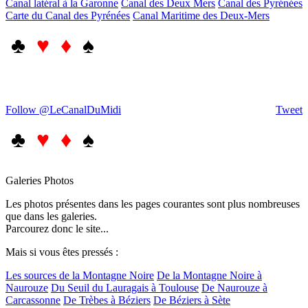
Canal latéral à la Garonne
Canal des Deux Mers
Canal des Pyrénées
Carte du Canal des Pyrénées
Canal Maritime des Deux-Mers
♣
♥ ♦
♠
Follow @LeCanalDuMidi
Tweet
♣
♥ ♦
♠
Galeries Photos
Les photos présentes dans les pages courantes sont plus nombreuses
que dans les galeries.
Parcourez donc le site...
Mais si vous êtes pressés :
Les sources de la Montagne Noire
De la Montagne Noire à
Naurouze
Du Seuil du Lauragais à Toulouse
De Naurouze à
Carcassonne
De Trèbes à Béziers
De Béziers à Sète