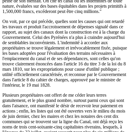
peine de son bienfait. On cite tel canal où les indemnités de toute
nature, évaluées sur des bases équitables dans les projets primitifs à
1,500,000 francs, excéderont peut être cinq millions."
On voit, par ce qui précède, quelles sont les causes qui ont retardé
les travaux et produit l'accroissement de dépenses signalé dans ce
rapport, au sujet des canaux dont la construction est à la charge du
Gouvernement. Celui des Pyrénées n'a plus à craindre aujourd'hui
de semblables inconvénients. L'indemnité à accorder aux
propriétaires se trouve légalement et irrévocablement fixée, puisque
les bases adoptées pour l'évaluation des terrains nécessaires à
l'emplacement du canal et de ses dépendances, sont celles qu'on
trouve clairement énoncées dans l'article 16 du titre 3 de la loi du 8
mars 1810, sur les expropriations pour cause d'utilité publique ;
utilité officiellement caractérisée, et reconnue par le Gouvernement
dans l'article 8 du cahier de charges, approuvé par le ministre de
l'intérieur, le 19 mai 1828.
Plusieurs propriétaires ont offert de me céder leurs terres
gratuitement, et le plus grand nombre, surtout parmi ceux qui sont
dans l'aisance, ont manifesté le désir de recevoir leur paiement en
actions ; enfin, les listes qui ont été ouvertes vers le milieu du mois
de juin dernier, chez les maires et chez les notaires des cent dix
communes qui se trouvent sur la ligne du Canal, ont déjà reçu les
noms de trois cent-soixante-cinq capitalistes riverains, lesquels, à