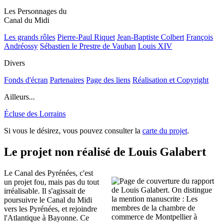
Les Personnages du
Canal du Midi
Les grands rôles
Pierre-Paul Riquet
Jean-Baptiste Colbert
François
Andréossy
Sébastien le Prestre de Vauban
Louis XIV
Divers
Fonds d'écran
Partenaires
Page des liens
Réalisation et Copyright
Ailleurs...
Écluse des Lorrains
Si vous le désirez, vous pouvez consulter la
carte du projet
.
Le projet non réalisé de Louis Galabert
Le Canal des Pyrénées, c'est
un projet fou, mais pas du tout
irréalisable. Il s'agissait de
poursuivre le Canal du Midi
vers les Pyrénées, et rejoindre
l'Atlantique à Bayonne. Ce