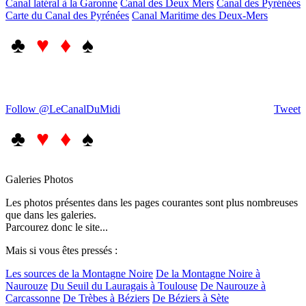
Canal latéral à la Garonne
Canal des Deux Mers
Canal des Pyrénées
Carte du Canal des Pyrénées
Canal Maritime des Deux-Mers
♣
♥ ♦
♠
Follow @LeCanalDuMidi
Tweet
♣
♥ ♦
♠
Galeries Photos
Les photos présentes dans les pages courantes sont plus nombreuses
que dans les galeries.
Parcourez donc le site...
Mais si vous êtes pressés :
Les sources de la Montagne Noire
De la Montagne Noire à
Naurouze
Du Seuil du Lauragais à Toulouse
De Naurouze à
Carcassonne
De Trèbes à Béziers
De Béziers à Sète