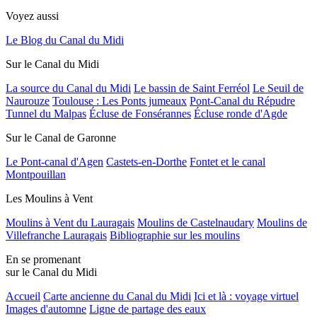
Voyez aussi
Le Blog du Canal du Midi
Sur le Canal du Midi
La source du Canal du Midi
Le bassin de Saint Ferréol
Le Seuil de
Naurouze
Toulouse : Les Ponts jumeaux
Pont-Canal du Répudre
Tunnel du Malpas
Écluse de Fonsérannes
Écluse ronde d'Agde
Sur le Canal de Garonne
Le Pont-canal d'Agen
Castets-en-Dorthe
Fontet et le canal
Montpouillan
Les Moulins à Vent
Moulins à Vent du Lauragais
Moulins de Castelnaudary
Moulins de
Villefranche Lauragais
Bibliographie sur les moulins
En se promenant
sur le Canal du Midi
Accueil
Carte ancienne du Canal du Midi
Ici et là : voyage virtuel
Images d'automne
Ligne de partage des eaux