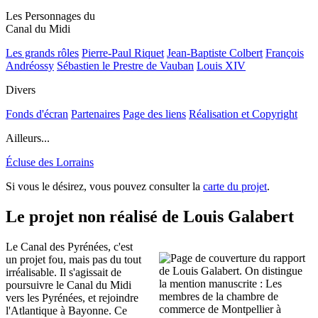
Les Personnages du
Canal du Midi
Les grands rôles
Pierre-Paul Riquet
Jean-Baptiste Colbert
François
Andréossy
Sébastien le Prestre de Vauban
Louis XIV
Divers
Fonds d'écran
Partenaires
Page des liens
Réalisation et Copyright
Ailleurs...
Écluse des Lorrains
Si vous le désirez, vous pouvez consulter la
carte du projet
.
Le projet non réalisé de Louis Galabert
Le Canal des Pyrénées, c'est
un projet fou, mais pas du tout
irréalisable. Il s'agissait de
poursuivre le Canal du Midi
vers les Pyrénées, et rejoindre
l'Atlantique à Bayonne. Ce