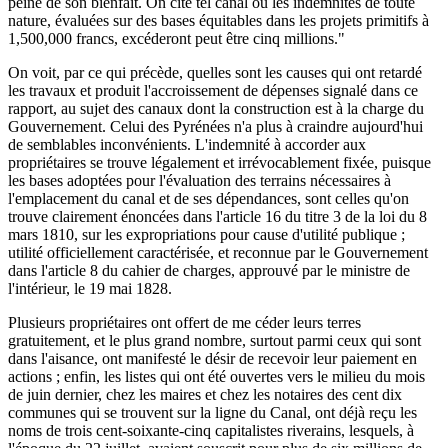
peine de son bienfait. On cite tel canal où les indemnités de toute
nature, évaluées sur des bases équitables dans les projets primitifs à
1,500,000 francs, excéderont peut être cinq millions."
On voit, par ce qui précède, quelles sont les causes qui ont retardé
les travaux et produit l'accroissement de dépenses signalé dans ce
rapport, au sujet des canaux dont la construction est à la charge du
Gouvernement. Celui des Pyrénées n'a plus à craindre aujourd'hui
de semblables inconvénients. L'indemnité à accorder aux
propriétaires se trouve légalement et irrévocablement fixée, puisque
les bases adoptées pour l'évaluation des terrains nécessaires à
l'emplacement du canal et de ses dépendances, sont celles qu'on
trouve clairement énoncées dans l'article 16 du titre 3 de la loi du 8
mars 1810, sur les expropriations pour cause d'utilité publique ;
utilité officiellement caractérisée, et reconnue par le Gouvernement
dans l'article 8 du cahier de charges, approuvé par le ministre de
l'intérieur, le 19 mai 1828.
Plusieurs propriétaires ont offert de me céder leurs terres
gratuitement, et le plus grand nombre, surtout parmi ceux qui sont
dans l'aisance, ont manifesté le désir de recevoir leur paiement en
actions ; enfin, les listes qui ont été ouvertes vers le milieu du mois
de juin dernier, chez les maires et chez les notaires des cent dix
communes qui se trouvent sur la ligne du Canal, ont déjà reçu les
noms de trois cent-soixante-cinq capitalistes riverains, lesquels, à