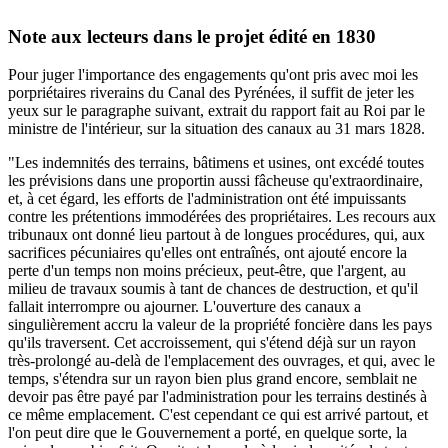
Note aux lecteurs dans le projet édité en 1830
Pour juger l'importance des engagements qu'ont pris avec moi les
porpriétaires riverains du Canal des Pyrénées, il suffit de jeter les
yeux sur le paragraphe suivant, extrait du rapport fait au Roi par le
ministre de l'intérieur, sur la situation des canaux au 31 mars 1828.
"Les indemnités des terrains, bâtimens et usines, ont excédé toutes
les prévisions dans une proportin aussi fâcheuse qu'extraordinaire,
et, à cet égard, les efforts de l'administration ont été impuissants
contre les prétentions immodérées des propriétaires. Les recours aux
tribunaux ont donné lieu partout à de longues procédures, qui, aux
sacrifices pécuniaires qu'elles ont entraînés, ont ajouté encore la
perte d'un temps non moins précieux, peut-être, que l'argent, au
milieu de travaux soumis à tant de chances de destruction, et qu'il
fallait interrompre ou ajourner. L'ouverture des canaux a
singulièrement accru la valeur de la propriété foncière dans les pays
qu'ils traversent. Cet accroissement, qui s'étend déjà sur un rayon
très-prolongé au-delà de l'emplacement des ouvrages, et qui, avec le
temps, s'étendra sur un rayon bien plus grand encore, semblait ne
devoir pas être payé par l'administration pour les terrains destinés à
ce même emplacement. C'est cependant ce qui est arrivé partout, et
l'on peut dire que le Gouvernement a porté, en quelque sorte, la