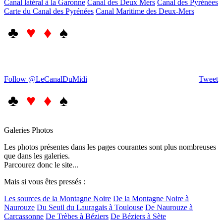
Canal latéral à la Garonne
Canal des Deux Mers
Canal des Pyrénées
Carte du Canal des Pyrénées
Canal Maritime des Deux-Mers
♣
♥ ♦
♠
Follow @LeCanalDuMidi
Tweet
♣
♥ ♦
♠
Galeries Photos
Les photos présentes dans les pages courantes sont plus nombreuses
que dans les galeries.
Parcourez donc le site...
Mais si vous êtes pressés :
Les sources de la Montagne Noire
De la Montagne Noire à
Naurouze
Du Seuil du Lauragais à Toulouse
De Naurouze à
Carcassonne
De Trèbes à Béziers
De Béziers à Sète