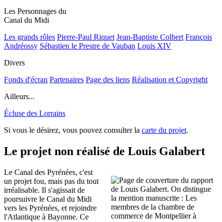
Les Personnages du
Canal du Midi
Les grands rôles
Pierre-Paul Riquet
Jean-Baptiste Colbert
François
Andréossy
Sébastien le Prestre de Vauban
Louis XIV
Divers
Fonds d'écran
Partenaires
Page des liens
Réalisation et Copyright
Ailleurs...
Écluse des Lorrains
Si vous le désirez, vous pouvez consulter la
carte du projet
.
Le projet non réalisé de Louis Galabert
Le Canal des Pyrénées, c'est
un projet fou, mais pas du tout
irréalisable. Il s'agissait de
poursuivre le Canal du Midi
vers les Pyrénées, et rejoindre
l'Atlantique à Bayonne. Ce