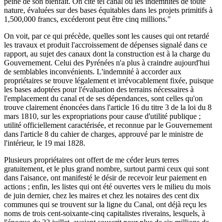
peine de son bienfait. On cite tel canal où les indemnités de toute
nature, évaluées sur des bases équitables dans les projets primitifs à
1,500,000 francs, excéderont peut être cinq millions."
On voit, par ce qui précède, quelles sont les causes qui ont retardé
les travaux et produit l'accroissement de dépenses signalé dans ce
rapport, au sujet des canaux dont la construction est à la charge du
Gouvernement. Celui des Pyrénées n'a plus à craindre aujourd'hui
de semblables inconvénients. L'indemnité à accorder aux
propriétaires se trouve légalement et irrévocablement fixée, puisque
les bases adoptées pour l'évaluation des terrains nécessaires à
l'emplacement du canal et de ses dépendances, sont celles qu'on
trouve clairement énoncées dans l'article 16 du titre 3 de la loi du 8
mars 1810, sur les expropriations pour cause d'utilité publique ;
utilité officiellement caractérisée, et reconnue par le Gouvernement
dans l'article 8 du cahier de charges, approuvé par le ministre de
l'intérieur, le 19 mai 1828.
Plusieurs propriétaires ont offert de me céder leurs terres
gratuitement, et le plus grand nombre, surtout parmi ceux qui sont
dans l'aisance, ont manifesté le désir de recevoir leur paiement en
actions ; enfin, les listes qui ont été ouvertes vers le milieu du mois
de juin dernier, chez les maires et chez les notaires des cent dix
communes qui se trouvent sur la ligne du Canal, ont déjà reçu les
noms de trois cent-soixante-cinq capitalistes riverains, lesquels, à