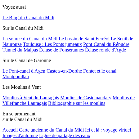
Voyez aussi
Le Blog du Canal du Midi
Sur le Canal du Midi
La source du Canal du Midi
Le bassin de Saint Ferréol
Le Seuil de
Naurouze
Toulouse : Les Ponts jumeaux
Pont-Canal du Répudre
Tunnel du Malpas
Écluse de Fonsérannes
Écluse ronde d'Agde
Sur le Canal de Garonne
Le Pont-canal d'Agen
Castets-en-Dorthe
Fontet et le canal
Montpouillan
Les Moulins à Vent
Moulins à Vent du Lauragais
Moulins de Castelnaudary
Moulins de
Villefranche Lauragais
Bibliographie sur les moulins
En se promenant
sur le Canal du Midi
Accueil
Carte ancienne du Canal du Midi
Ici et là : voyage virtuel
Images d'automne
Ligne de partage des eaux