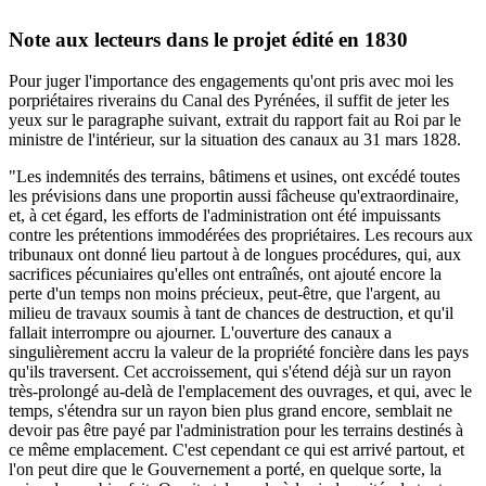
Note aux lecteurs dans le projet édité en 1830
Pour juger l'importance des engagements qu'ont pris avec moi les
porpriétaires riverains du Canal des Pyrénées, il suffit de jeter les
yeux sur le paragraphe suivant, extrait du rapport fait au Roi par le
ministre de l'intérieur, sur la situation des canaux au 31 mars 1828.
"Les indemnités des terrains, bâtimens et usines, ont excédé toutes
les prévisions dans une proportin aussi fâcheuse qu'extraordinaire,
et, à cet égard, les efforts de l'administration ont été impuissants
contre les prétentions immodérées des propriétaires. Les recours aux
tribunaux ont donné lieu partout à de longues procédures, qui, aux
sacrifices pécuniaires qu'elles ont entraînés, ont ajouté encore la
perte d'un temps non moins précieux, peut-être, que l'argent, au
milieu de travaux soumis à tant de chances de destruction, et qu'il
fallait interrompre ou ajourner. L'ouverture des canaux a
singulièrement accru la valeur de la propriété foncière dans les pays
qu'ils traversent. Cet accroissement, qui s'étend déjà sur un rayon
très-prolongé au-delà de l'emplacement des ouvrages, et qui, avec le
temps, s'étendra sur un rayon bien plus grand encore, semblait ne
devoir pas être payé par l'administration pour les terrains destinés à
ce même emplacement. C'est cependant ce qui est arrivé partout, et
l'on peut dire que le Gouvernement a porté, en quelque sorte, la