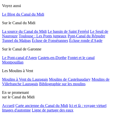
Voyez aussi
Le Blog du Canal du Midi
Sur le Canal du Midi
La source du Canal du Midi
Le bassin de Saint Ferréol
Le Seuil de
Naurouze
Toulouse : Les Ponts jumeaux
Pont-Canal du Répudre
Tunnel du Malpas
Écluse de Fonsérannes
Écluse ronde d'Agde
Sur le Canal de Garonne
Le Pont-canal d'Agen
Castets-en-Dorthe
Fontet et le canal
Montpouillan
Les Moulins à Vent
Moulins à Vent du Lauragais
Moulins de Castelnaudary
Moulins de
Villefranche Lauragais
Bibliographie sur les moulins
En se promenant
sur le Canal du Midi
Accueil
Carte ancienne du Canal du Midi
Ici et là : voyage virtuel
Images d'automne
Ligne de partage des eaux