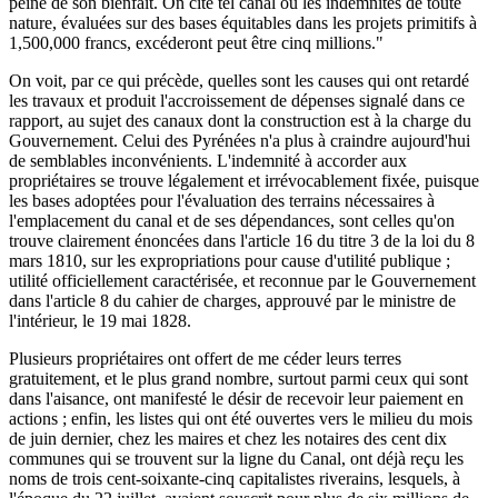
peine de son bienfait. On cite tel canal où les indemnités de toute
nature, évaluées sur des bases équitables dans les projets primitifs à
1,500,000 francs, excéderont peut être cinq millions."
On voit, par ce qui précède, quelles sont les causes qui ont retardé
les travaux et produit l'accroissement de dépenses signalé dans ce
rapport, au sujet des canaux dont la construction est à la charge du
Gouvernement. Celui des Pyrénées n'a plus à craindre aujourd'hui
de semblables inconvénients. L'indemnité à accorder aux
propriétaires se trouve légalement et irrévocablement fixée, puisque
les bases adoptées pour l'évaluation des terrains nécessaires à
l'emplacement du canal et de ses dépendances, sont celles qu'on
trouve clairement énoncées dans l'article 16 du titre 3 de la loi du 8
mars 1810, sur les expropriations pour cause d'utilité publique ;
utilité officiellement caractérisée, et reconnue par le Gouvernement
dans l'article 8 du cahier de charges, approuvé par le ministre de
l'intérieur, le 19 mai 1828.
Plusieurs propriétaires ont offert de me céder leurs terres
gratuitement, et le plus grand nombre, surtout parmi ceux qui sont
dans l'aisance, ont manifesté le désir de recevoir leur paiement en
actions ; enfin, les listes qui ont été ouvertes vers le milieu du mois
de juin dernier, chez les maires et chez les notaires des cent dix
communes qui se trouvent sur la ligne du Canal, ont déjà reçu les
noms de trois cent-soixante-cinq capitalistes riverains, lesquels, à