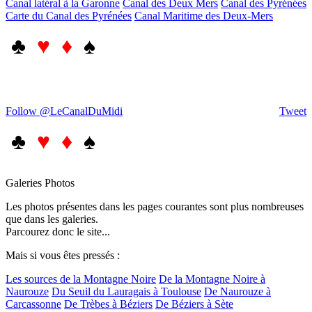
Canal latéral à la Garonne
Canal des Deux Mers
Canal des Pyrénées
Carte du Canal des Pyrénées
Canal Maritime des Deux-Mers
♣
♥ ♦
♠
Follow @LeCanalDuMidi
Tweet
♣
♥ ♦
♠
Galeries Photos
Les photos présentes dans les pages courantes sont plus nombreuses
que dans les galeries.
Parcourez donc le site...
Mais si vous êtes pressés :
Les sources de la Montagne Noire
De la Montagne Noire à
Naurouze
Du Seuil du Lauragais à Toulouse
De Naurouze à
Carcassonne
De Trèbes à Béziers
De Béziers à Sète