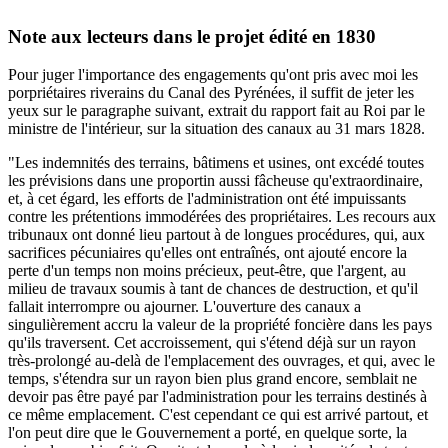
Note aux lecteurs dans le projet édité en 1830
Pour juger l'importance des engagements qu'ont pris avec moi les
porpriétaires riverains du Canal des Pyrénées, il suffit de jeter les
yeux sur le paragraphe suivant, extrait du rapport fait au Roi par le
ministre de l'intérieur, sur la situation des canaux au 31 mars 1828.
"Les indemnités des terrains, bâtimens et usines, ont excédé toutes
les prévisions dans une proportin aussi fâcheuse qu'extraordinaire,
et, à cet égard, les efforts de l'administration ont été impuissants
contre les prétentions immodérées des propriétaires. Les recours aux
tribunaux ont donné lieu partout à de longues procédures, qui, aux
sacrifices pécuniaires qu'elles ont entraînés, ont ajouté encore la
perte d'un temps non moins précieux, peut-être, que l'argent, au
milieu de travaux soumis à tant de chances de destruction, et qu'il
fallait interrompre ou ajourner. L'ouverture des canaux a
singulièrement accru la valeur de la propriété foncière dans les pays
qu'ils traversent. Cet accroissement, qui s'étend déjà sur un rayon
très-prolongé au-delà de l'emplacement des ouvrages, et qui, avec le
temps, s'étendra sur un rayon bien plus grand encore, semblait ne
devoir pas être payé par l'administration pour les terrains destinés à
ce même emplacement. C'est cependant ce qui est arrivé partout, et
l'on peut dire que le Gouvernement a porté, en quelque sorte, la