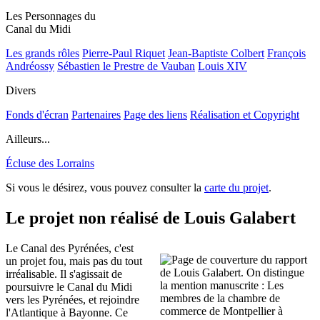
Les Personnages du
Canal du Midi
Les grands rôles
Pierre-Paul Riquet
Jean-Baptiste Colbert
François
Andréossy
Sébastien le Prestre de Vauban
Louis XIV
Divers
Fonds d'écran
Partenaires
Page des liens
Réalisation et Copyright
Ailleurs...
Écluse des Lorrains
Si vous le désirez, vous pouvez consulter la
carte du projet
.
Le projet non réalisé de Louis Galabert
Le Canal des Pyrénées, c'est
un projet fou, mais pas du tout
irréalisable. Il s'agissait de
poursuivre le Canal du Midi
vers les Pyrénées, et rejoindre
l'Atlantique à Bayonne. Ce