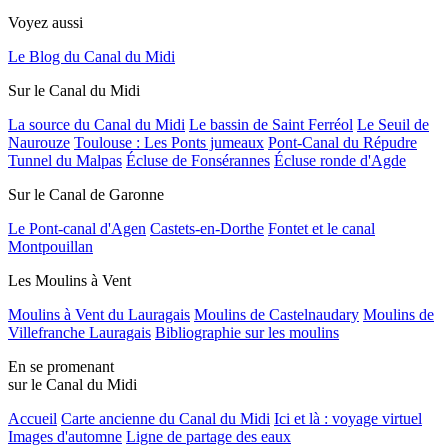
Voyez aussi
Le Blog du Canal du Midi
Sur le Canal du Midi
La source du Canal du Midi
Le bassin de Saint Ferréol
Le Seuil de
Naurouze
Toulouse : Les Ponts jumeaux
Pont-Canal du Répudre
Tunnel du Malpas
Écluse de Fonsérannes
Écluse ronde d'Agde
Sur le Canal de Garonne
Le Pont-canal d'Agen
Castets-en-Dorthe
Fontet et le canal
Montpouillan
Les Moulins à Vent
Moulins à Vent du Lauragais
Moulins de Castelnaudary
Moulins de
Villefranche Lauragais
Bibliographie sur les moulins
En se promenant
sur le Canal du Midi
Accueil
Carte ancienne du Canal du Midi
Ici et là : voyage virtuel
Images d'automne
Ligne de partage des eaux