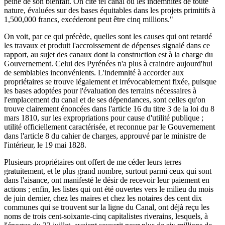
peine de son bienfait. On cite tel canal où les indemnités de toute
nature, évaluées sur des bases équitables dans les projets primitifs à
1,500,000 francs, excéderont peut être cinq millions."
On voit, par ce qui précède, quelles sont les causes qui ont retardé
les travaux et produit l'accroissement de dépenses signalé dans ce
rapport, au sujet des canaux dont la construction est à la charge du
Gouvernement. Celui des Pyrénées n'a plus à craindre aujourd'hui
de semblables inconvénients. L'indemnité à accorder aux
propriétaires se trouve légalement et irrévocablement fixée, puisque
les bases adoptées pour l'évaluation des terrains nécessaires à
l'emplacement du canal et de ses dépendances, sont celles qu'on
trouve clairement énoncées dans l'article 16 du titre 3 de la loi du 8
mars 1810, sur les expropriations pour cause d'utilité publique ;
utilité officiellement caractérisée, et reconnue par le Gouvernement
dans l'article 8 du cahier de charges, approuvé par le ministre de
l'intérieur, le 19 mai 1828.
Plusieurs propriétaires ont offert de me céder leurs terres
gratuitement, et le plus grand nombre, surtout parmi ceux qui sont
dans l'aisance, ont manifesté le désir de recevoir leur paiement en
actions ; enfin, les listes qui ont été ouvertes vers le milieu du mois
de juin dernier, chez les maires et chez les notaires des cent dix
communes qui se trouvent sur la ligne du Canal, ont déjà reçu les
noms de trois cent-soixante-cinq capitalistes riverains, lesquels, à