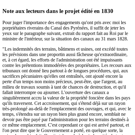
Note aux lecteurs dans le projet édité en 1830
Pour juger l'importance des engagements qu'ont pris avec moi les
porpriétaires riverains du Canal des Pyrénées, il suffit de jeter les
yeux sur le paragraphe suivant, extrait du rapport fait au Roi par le
ministre de l'intérieur, sur la situation des canaux au 31 mars 1828.
"Les indemnités des terrains, bâtimens et usines, ont excédé toutes
les prévisions dans une proportin aussi fâcheuse qu'extraordinaire,
et, à cet égard, les efforts de l'administration ont été impuissants
contre les prétentions immodérées des propriétaires. Les recours aux
tribunaux ont donné lieu partout à de longues procédures, qui, aux
sacrifices pécuniaires qu'elles ont entraînés, ont ajouté encore la
perte d'un temps non moins précieux, peut-être, que l'argent, au
milieu de travaux soumis à tant de chances de destruction, et qu'il
fallait interrompre ou ajourner. L'ouverture des canaux a
singulièrement accru la valeur de la propriété foncière dans les pays
qu'ils traversent. Cet accroissement, qui s'étend déjà sur un rayon
très-prolongé au-delà de l'emplacement des ouvrages, et qui, avec le
temps, s'étendra sur un rayon bien plus grand encore, semblait ne
devoir pas être payé par l'administration pour les terrains destinés à
ce même emplacement. C'est cependant ce qui est arrivé partout, et
l'on peut dire que le Gouvernement a porté, en quelque sorte, la