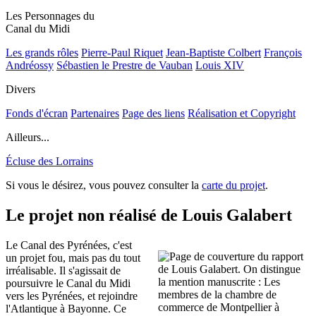
Les Personnages du
Canal du Midi
Les grands rôles
Pierre-Paul Riquet
Jean-Baptiste Colbert
François
Andréossy
Sébastien le Prestre de Vauban
Louis XIV
Divers
Fonds d'écran
Partenaires
Page des liens
Réalisation et Copyright
Ailleurs...
Écluse des Lorrains
Si vous le désirez, vous pouvez consulter la
carte du projet
.
Le projet non réalisé de Louis Galabert
Le Canal des Pyrénées, c'est
un projet fou, mais pas du tout
irréalisable. Il s'agissait de
poursuivre le Canal du Midi
vers les Pyrénées, et rejoindre
l'Atlantique à Bayonne. Ce