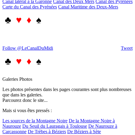
Canal latéral à la Garonne
Canal des Deux Mers
Canal des Pyrénées
Carte du Canal des Pyrénées
Canal Maritime des Deux-Mers
♣
♥ ♦
♠
Follow @LeCanalDuMidi
Tweet
♣
♥ ♦
♠
Galeries Photos
Les photos présentes dans les pages courantes sont plus nombreuses
que dans les galeries.
Parcourez donc le site...
Mais si vous êtes pressés :
Les sources de la Montagne Noire
De la Montagne Noire à
Naurouze
Du Seuil du Lauragais à Toulouse
De Naurouze à
Carcassonne
De Trèbes à Béziers
De Béziers à Sète