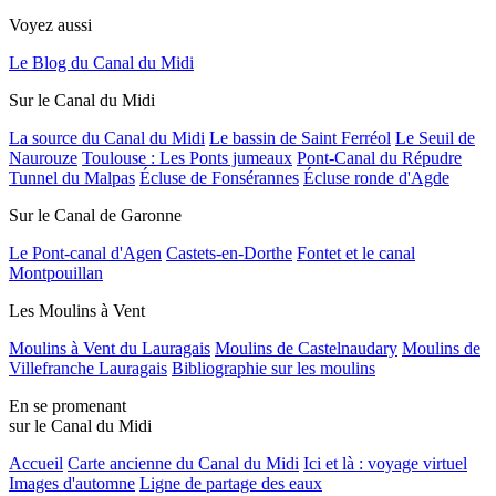
Voyez aussi
Le Blog du Canal du Midi
Sur le Canal du Midi
La source du Canal du Midi
Le bassin de Saint Ferréol
Le Seuil de
Naurouze
Toulouse : Les Ponts jumeaux
Pont-Canal du Répudre
Tunnel du Malpas
Écluse de Fonsérannes
Écluse ronde d'Agde
Sur le Canal de Garonne
Le Pont-canal d'Agen
Castets-en-Dorthe
Fontet et le canal
Montpouillan
Les Moulins à Vent
Moulins à Vent du Lauragais
Moulins de Castelnaudary
Moulins de
Villefranche Lauragais
Bibliographie sur les moulins
En se promenant
sur le Canal du Midi
Accueil
Carte ancienne du Canal du Midi
Ici et là : voyage virtuel
Images d'automne
Ligne de partage des eaux