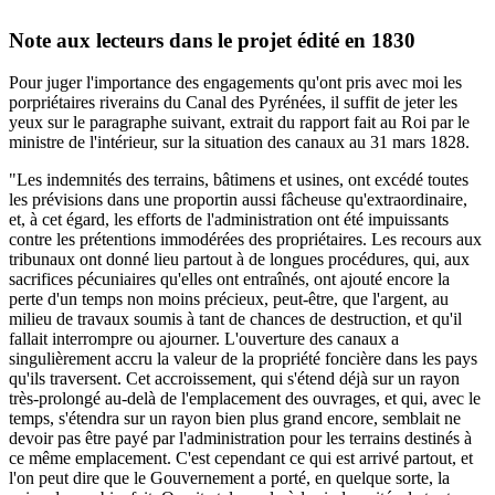
Note aux lecteurs dans le projet édité en 1830
Pour juger l'importance des engagements qu'ont pris avec moi les
porpriétaires riverains du Canal des Pyrénées, il suffit de jeter les
yeux sur le paragraphe suivant, extrait du rapport fait au Roi par le
ministre de l'intérieur, sur la situation des canaux au 31 mars 1828.
"Les indemnités des terrains, bâtimens et usines, ont excédé toutes
les prévisions dans une proportin aussi fâcheuse qu'extraordinaire,
et, à cet égard, les efforts de l'administration ont été impuissants
contre les prétentions immodérées des propriétaires. Les recours aux
tribunaux ont donné lieu partout à de longues procédures, qui, aux
sacrifices pécuniaires qu'elles ont entraînés, ont ajouté encore la
perte d'un temps non moins précieux, peut-être, que l'argent, au
milieu de travaux soumis à tant de chances de destruction, et qu'il
fallait interrompre ou ajourner. L'ouverture des canaux a
singulièrement accru la valeur de la propriété foncière dans les pays
qu'ils traversent. Cet accroissement, qui s'étend déjà sur un rayon
très-prolongé au-delà de l'emplacement des ouvrages, et qui, avec le
temps, s'étendra sur un rayon bien plus grand encore, semblait ne
devoir pas être payé par l'administration pour les terrains destinés à
ce même emplacement. C'est cependant ce qui est arrivé partout, et
l'on peut dire que le Gouvernement a porté, en quelque sorte, la