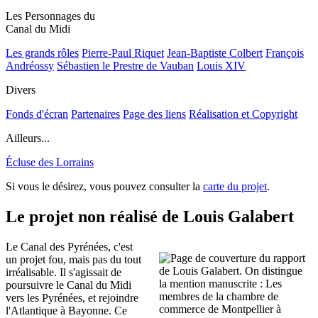
Les Personnages du
Canal du Midi
Les grands rôles
Pierre-Paul Riquet
Jean-Baptiste Colbert
François
Andréossy
Sébastien le Prestre de Vauban
Louis XIV
Divers
Fonds d'écran
Partenaires
Page des liens
Réalisation et Copyright
Ailleurs...
Écluse des Lorrains
Si vous le désirez, vous pouvez consulter la
carte du projet
.
Le projet non réalisé de Louis Galabert
Le Canal des Pyrénées, c'est
un projet fou, mais pas du tout
irréalisable. Il s'agissait de
poursuivre le Canal du Midi
vers les Pyrénées, et rejoindre
l'Atlantique à Bayonne. Ce