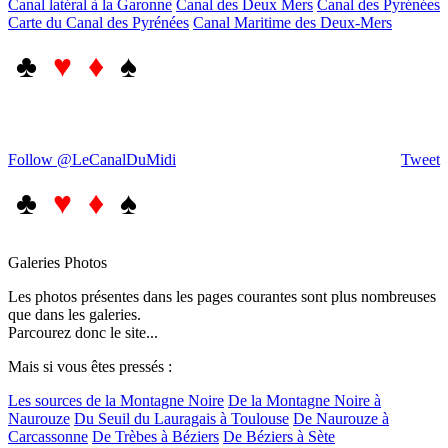
Canal latéral à la Garonne
Canal des Deux Mers
Canal des Pyrénées
Carte du Canal des Pyrénées
Canal Maritime des Deux-Mers
♣
♥ ♦
♠
Follow @LeCanalDuMidi
Tweet
♣
♥ ♦
♠
Galeries Photos
Les photos présentes dans les pages courantes sont plus nombreuses
que dans les galeries.
Parcourez donc le site...
Mais si vous êtes pressés :
Les sources de la Montagne Noire
De la Montagne Noire à
Naurouze
Du Seuil du Lauragais à Toulouse
De Naurouze à
Carcassonne
De Trèbes à Béziers
De Béziers à Sète