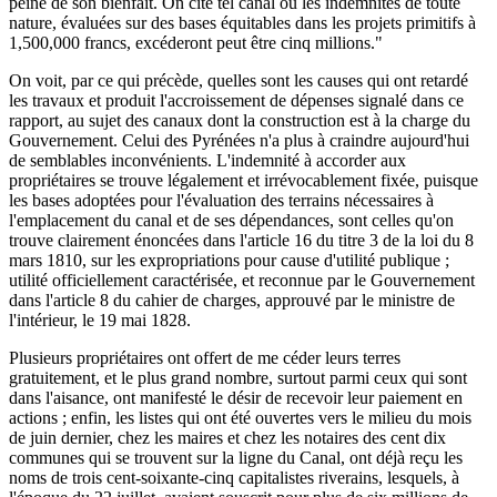
peine de son bienfait. On cite tel canal où les indemnités de toute
nature, évaluées sur des bases équitables dans les projets primitifs à
1,500,000 francs, excéderont peut être cinq millions."
On voit, par ce qui précède, quelles sont les causes qui ont retardé
les travaux et produit l'accroissement de dépenses signalé dans ce
rapport, au sujet des canaux dont la construction est à la charge du
Gouvernement. Celui des Pyrénées n'a plus à craindre aujourd'hui
de semblables inconvénients. L'indemnité à accorder aux
propriétaires se trouve légalement et irrévocablement fixée, puisque
les bases adoptées pour l'évaluation des terrains nécessaires à
l'emplacement du canal et de ses dépendances, sont celles qu'on
trouve clairement énoncées dans l'article 16 du titre 3 de la loi du 8
mars 1810, sur les expropriations pour cause d'utilité publique ;
utilité officiellement caractérisée, et reconnue par le Gouvernement
dans l'article 8 du cahier de charges, approuvé par le ministre de
l'intérieur, le 19 mai 1828.
Plusieurs propriétaires ont offert de me céder leurs terres
gratuitement, et le plus grand nombre, surtout parmi ceux qui sont
dans l'aisance, ont manifesté le désir de recevoir leur paiement en
actions ; enfin, les listes qui ont été ouvertes vers le milieu du mois
de juin dernier, chez les maires et chez les notaires des cent dix
communes qui se trouvent sur la ligne du Canal, ont déjà reçu les
noms de trois cent-soixante-cinq capitalistes riverains, lesquels, à