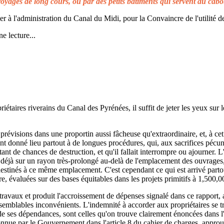
voyages de long cours, ou par des petits bâtiments qui servent au cabo
à l'administration du Canal du Midi, pour la Convaincre de l'utilité de
e lecture...
taires riverains du Canal des Pyrénées, il suffit de jeter les yeux sur l
prévisions dans une proportin aussi fâcheuse qu'extraordinaire, et, à cet 
t donné lieu partout à de longues procédures, qui, aux sacrifices pécuni
ant de chances de destruction, et qu'il fallait interrompre ou ajourner. 
d déjà sur un rayon très-prolongé au-delà de l'emplacement des ouvrages,
 destinés à ce même emplacement. C'est cependant ce qui est arrivé parto
re, évaluées sur des bases équitables dans les projets primitifs à 1,500,0
s travaux et produit l'accroissement de dépenses signalé dans ce rapport, 
emblables inconvénients. L'indemnité à accorder aux propriétaires se t
de ses dépendances, sont celles qu'on trouve clairement énoncées dans l'a
reconnue par le Gouvernement dans l'article 8 du cahier de charges, approuv