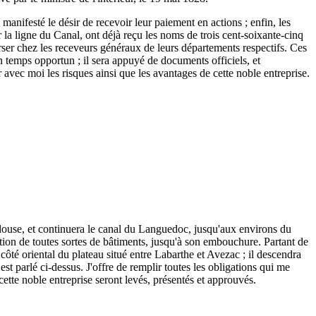
 manifesté le désir de recevoir leur paiement en actions ; enfin, les
r la ligne du Canal, ont déjà reçu les noms de trois cent-soixante-cinq
 verser chez les receveurs généraux de leurs départements respectifs. Ces
n temps opportun ; il sera appuyé de documents officiels, et
r avec moi les risques ainsi que les avantages de cette noble entreprise.
ulouse, et continuera le canal du Languedoc, jusqu'aux environs du
tion de toutes sortes de bâtiments, jusqu'à son embouchure. Partant de
ôté oriental du plateau situé entre Labarthe et Avezac ; il descendra
est parlé ci-dessus. J'offre de remplir toutes les obligations qui me
 cette noble entreprise seront levés, présentés et approuvés.