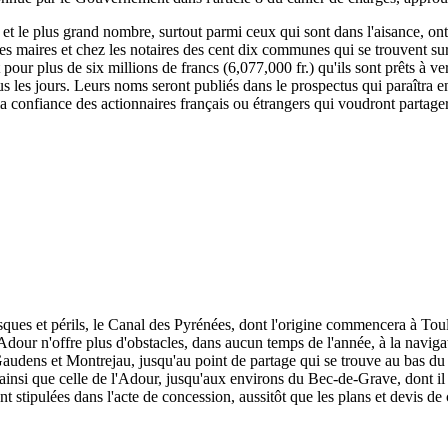
, et le plus grand nombre, surtout parmi ceux qui sont dans l'aisance, ont
 les maires et chez les notaires des cent dix communes qui se trouvent su
rit pour plus de six millions de francs (6,077,000 fr.) qu'ils sont prêts à
s les jours. Leurs noms seront publiés dans le prospectus qui paraîtra e
 la confiance des actionnaires français ou étrangers qui voudront partage
isques et périls, le Canal des Pyrénées, dont l'origine commencera à To
dour n'offre plus d'obstacles, dans aucun temps de l'année, à la naviga
udens et Montrejau, jusqu'au point de partage qui se trouve au bas du c
e, ainsi que celle de l'Adour, jusqu'aux environs du Bec-de-Grave, dont il 
nt stipulées dans l'acte de concession, aussitôt que les plans et devis de