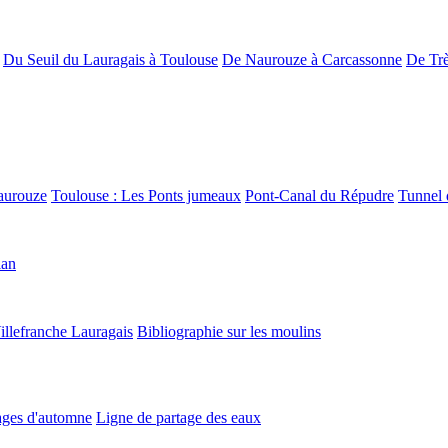
Du Seuil du Lauragais à Toulouse
De Naurouze à Carcassonne
De Trè
aurouze
Toulouse : Les Ponts jumeaux
Pont-Canal du Répudre
Tunnel 
lan
illefranche Lauragais
Bibliographie sur les moulins
ges d'automne
Ligne de partage des eaux