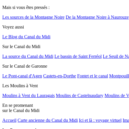
Mais si vous êtes pressés :
Les sources de la Montagne Noire
De la Montagne Noire à Naurouze
Voyez aussi
Le Blog du Canal du Midi
Sur le Canal du Midi
La source du Canal du Midi
Le bassin de Saint Ferréol
Le Seuil de N
Sur le Canal de Garonne
Le Pont-canal d'Agen
Castets-en-Dorthe
Fontet et le canal
Montpouil
Les Moulins à Vent
Moulins à Vent du Lauragais
Moulins de Castelnaudary
Moulins de V
En se promenant
sur le Canal du Midi
Accueil
Carte ancienne du Canal du Midi
Ici et là : voyage virtuel
Ima