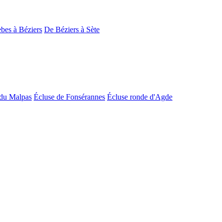
bes à Béziers
De Béziers à Sète
du Malpas
Écluse de Fonsérannes
Écluse ronde d'Agde