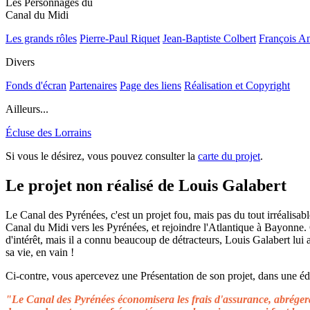
Les Personnages du
Canal du Midi
Les grands rôles
Pierre-Paul Riquet
Jean-Baptiste Colbert
François A
Divers
Fonds d'écran
Partenaires
Page des liens
Réalisation et Copyright
Ailleurs...
Écluse des Lorrains
Si vous le désirez, vous pouvez consulter la
carte du projet
.
Le projet non réalisé de Louis Galabert
Le Canal des Pyrénées, c'est un projet fou, mais pas du tout irréalisable
Canal du Midi vers les Pyrénées, et rejoindre l'Atlantique à Bayonne.
d'intérêt, mais il a connu beaucoup de détracteurs, Louis Galabert lui
sa vie, en vain !
Ci-contre, vous apercevez une Présentation de son projet, dans une édit
"Le Canal des Pyrénées économisera les frais d'assurance, abrégera 