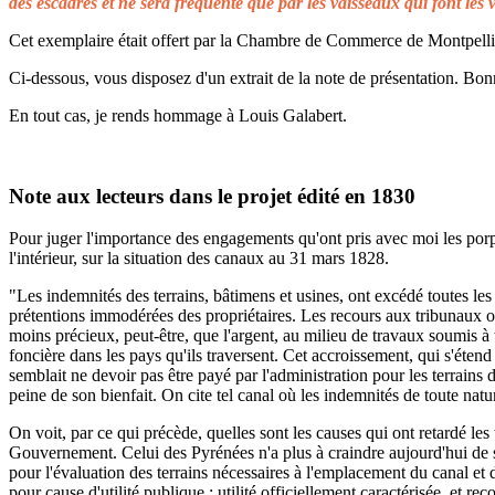
des escadres et ne sera fréquenté que par les vaisseaux qui font les 
Cet exemplaire était offert par la Chambre de Commerce de Montpellier 
Ci-dessous, vous disposez d'un extrait de la note de présentation. Bonn
En tout cas, je rends hommage à Louis Galabert.
Note aux lecteurs dans le projet édité en 1830
Pour juger l'importance des engagements qu'ont pris avec moi les porprié
l'intérieur, sur la situation des canaux au 31 mars 1828.
"Les indemnités des terrains, bâtimens et usines, ont excédé toutes les 
prétentions immodérées des propriétaires. Les recours aux tribunaux on
moins précieux, peut-être, que l'argent, au milieu de travaux soumis à t
foncière dans les pays qu'ils traversent. Cet accroissement, qui s'éten
semblait ne devoir pas être payé par l'administration pour les terrains
peine de son bienfait. On cite tel canal où les indemnités de toute natu
On voit, par ce qui précède, quelles sont les causes qui ont retardé le
Gouvernement. Celui des Pyrénées n'a plus à craindre aujourd'hui de s
pour l'évaluation des terrains nécessaires à l'emplacement du canal et 
pour cause d'utilité publique ; utilité officiellement caractérisée, et 