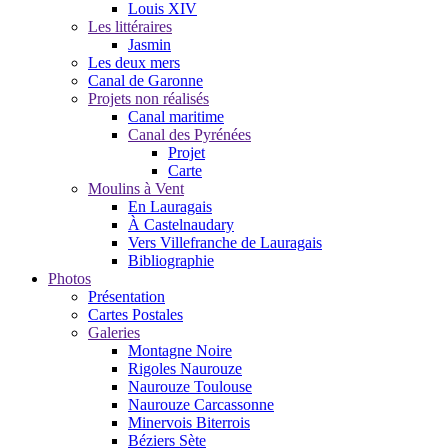
Louis XIV
Les littéraires
Jasmin
Les deux mers
Canal de Garonne
Projets non réalisés
Canal maritime
Canal des Pyrénées
Projet
Carte
Moulins à Vent
En Lauragais
À Castelnaudary
Vers Villefranche de Lauragais
Bibliographie
Photos
Présentation
Cartes Postales
Galeries
Montagne Noire
Rigoles Naurouze
Naurouze Toulouse
Naurouze Carcassonne
Minervois Biterrois
Béziers Sète