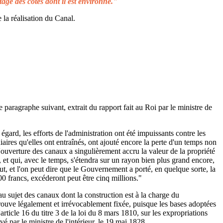
tage des côtes dont il est environné."
 la réalisation du Canal.
e paragraphe suivant, extrait du rapport fait au Roi par le ministre de
égard, les efforts de l'administration ont été impuissants contre les
aires qu'elles ont entraînés, ont ajouté encore la perte d'un temps non
L'ouverture des canaux a singulièrement accru la valeur de la propriété
 et qui, avec le temps, s'étendra sur un rayon bien plus grand encore,
ut, et l'on peut dire que le Gouvernement a porté, en quelque sorte, la
00 francs, excéderont peut être cinq millions."
au sujet des canaux dont la construction est à la charge du
rouve légalement et irrévocablement fixée, puisque les bases adoptées
rticle 16 du titre 3 de la loi du 8 mars 1810, sur les expropriations
é par le ministre de l'intérieur, le 19 mai 1828.