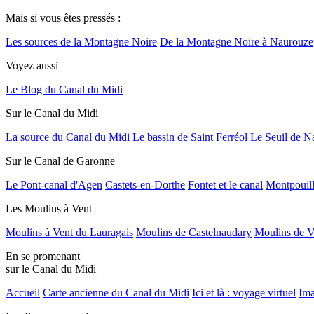
Mais si vous êtes pressés :
Les sources de la Montagne Noire
De la Montagne Noire à Naurouze
Voyez aussi
Le Blog du Canal du Midi
Sur le Canal du Midi
La source du Canal du Midi
Le bassin de Saint Ferréol
Le Seuil de N
Sur le Canal de Garonne
Le Pont-canal d'Agen
Castets-en-Dorthe
Fontet et le canal
Montpouil
Les Moulins à Vent
Moulins à Vent du Lauragais
Moulins de Castelnaudary
Moulins de V
En se promenant
sur le Canal du Midi
Accueil
Carte ancienne du Canal du Midi
Ici et là : voyage virtuel
Ima