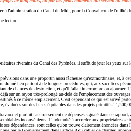
voyages de long cours, ou par des petits bâtiments qui servent au cabo
à l'administration du Canal du Midi, pour la Convaincre de l'utilité de
e lecture...
taires riverains du Canal des Pyrénées, il suffit de jeter les yeux sur l
prévisions dans une proportin aussi fâcheuse qu'extraordinaire, et, à cet 
t donné lieu partout à de longues procédures, qui, aux sacrifices pécuni
ant de chances de destruction, et qu'il fallait interrompre ou ajourner. 
d déjà sur un rayon très-prolongé au-delà de l'emplacement des ouvrages,
 destinés à ce même emplacement. C'est cependant ce qui est arrivé parto
re, évaluées sur des bases équitables dans les projets primitifs à 1,500,0
s travaux et produit l'accroissement de dépenses signalé dans ce rapport, 
emblables inconvénients. L'indemnité à accorder aux propriétaires se t
de ses dépendances, sont celles qu'on trouve clairement énoncées dans l'a
reconnue par le Gouvernement dans l'article 8 du cahier de charges, approuv