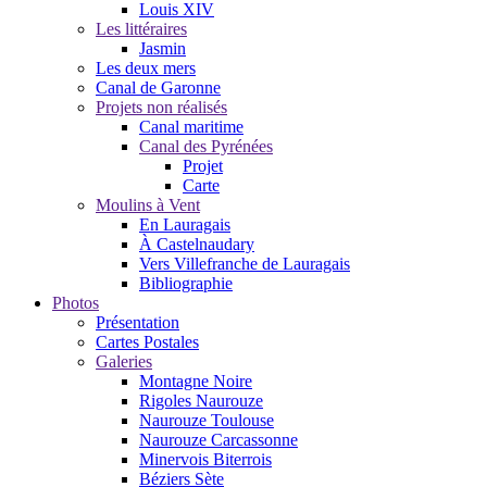
Louis XIV
Les littéraires
Jasmin
Les deux mers
Canal de Garonne
Projets non réalisés
Canal maritime
Canal des Pyrénées
Projet
Carte
Moulins à Vent
En Lauragais
À Castelnaudary
Vers Villefranche de Lauragais
Bibliographie
Photos
Présentation
Cartes Postales
Galeries
Montagne Noire
Rigoles Naurouze
Naurouze Toulouse
Naurouze Carcassonne
Minervois Biterrois
Béziers Sète