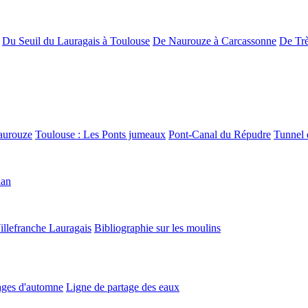
Du Seuil du Lauragais à Toulouse
De Naurouze à Carcassonne
De Trè
aurouze
Toulouse : Les Ponts jumeaux
Pont-Canal du Répudre
Tunnel 
lan
illefranche Lauragais
Bibliographie sur les moulins
ges d'automne
Ligne de partage des eaux