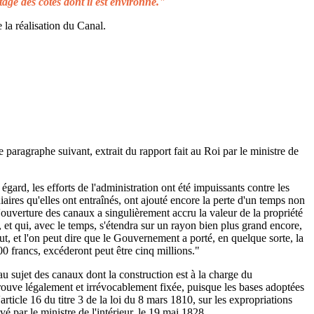
tage des côtes dont il est environné."
 la réalisation du Canal.
e paragraphe suivant, extrait du rapport fait au Roi par le ministre de
égard, les efforts de l'administration ont été impuissants contre les
aires qu'elles ont entraînés, ont ajouté encore la perte d'un temps non
L'ouverture des canaux a singulièrement accru la valeur de la propriété
 et qui, avec le temps, s'étendra sur un rayon bien plus grand encore,
ut, et l'on peut dire que le Gouvernement a porté, en quelque sorte, la
00 francs, excéderont peut être cinq millions."
au sujet des canaux dont la construction est à la charge du
rouve légalement et irrévocablement fixée, puisque les bases adoptées
rticle 16 du titre 3 de la loi du 8 mars 1810, sur les expropriations
é par le ministre de l'intérieur, le 19 mai 1828.