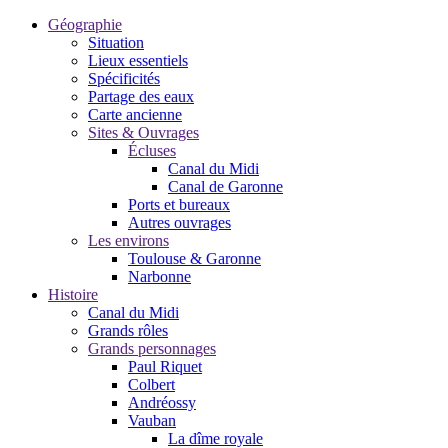
Géographie
Situation
Lieux essentiels
Spécificités
Partage des eaux
Carte ancienne
Sites & Ouvrages
Écluses
Canal du Midi
Canal de Garonne
Ports et bureaux
Autres ouvrages
Les environs
Toulouse & Garonne
Narbonne
Histoire
Canal du Midi
Grands rôles
Grands personnages
Paul Riquet
Colbert
Andréossy
Vauban
La dîme royale