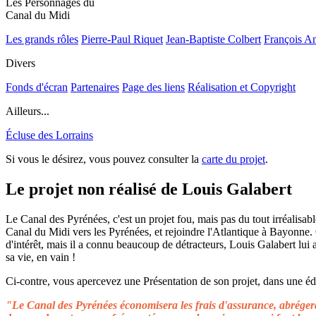
Les Personnages du
Canal du Midi
Les grands rôles
Pierre-Paul Riquet
Jean-Baptiste Colbert
François A
Divers
Fonds d'écran
Partenaires
Page des liens
Réalisation et Copyright
Ailleurs...
Écluse des Lorrains
Si vous le désirez, vous pouvez consulter la
carte du projet
.
Le projet non réalisé de Louis Galabert
Le Canal des Pyrénées, c'est un projet fou, mais pas du tout irréalisable
Canal du Midi vers les Pyrénées, et rejoindre l'Atlantique à Bayonne.
d'intérêt, mais il a connu beaucoup de détracteurs, Louis Galabert lui
sa vie, en vain !
Ci-contre, vous apercevez une Présentation de son projet, dans une édit
"Le Canal des Pyrénées économisera les frais d'assurance, abrégera 