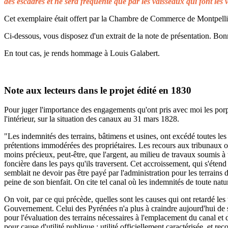
des escadres et ne sera fréquenté que par les vaisseaux qui font les 
Cet exemplaire était offert par la Chambre de Commerce de Montpellier 
Ci-dessous, vous disposez d'un extrait de la note de présentation. Bonn
En tout cas, je rends hommage à Louis Galabert.
Note aux lecteurs dans le projet édité en 1830
Pour juger l'importance des engagements qu'ont pris avec moi les porprié
l'intérieur, sur la situation des canaux au 31 mars 1828.
"Les indemnités des terrains, bâtimens et usines, ont excédé toutes les 
prétentions immodérées des propriétaires. Les recours aux tribunaux on
moins précieux, peut-être, que l'argent, au milieu de travaux soumis à t
foncière dans les pays qu'ils traversent. Cet accroissement, qui s'éten
semblait ne devoir pas être payé par l'administration pour les terrains
peine de son bienfait. On cite tel canal où les indemnités de toute natu
On voit, par ce qui précède, quelles sont les causes qui ont retardé le
Gouvernement. Celui des Pyrénées n'a plus à craindre aujourd'hui de s
pour l'évaluation des terrains nécessaires à l'emplacement du canal et 
pour cause d'utilité publique ; utilité officiellement caractérisée, et 