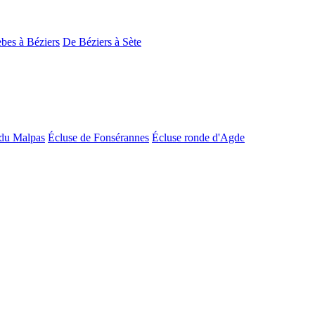
bes à Béziers
De Béziers à Sète
du Malpas
Écluse de Fonsérannes
Écluse ronde d'Agde