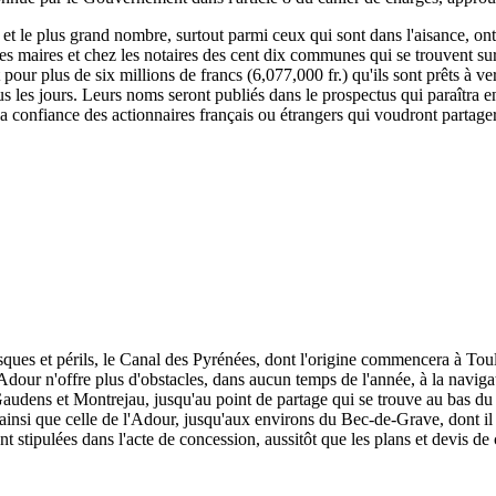
, et le plus grand nombre, surtout parmi ceux qui sont dans l'aisance, ont
 les maires et chez les notaires des cent dix communes qui se trouvent su
rit pour plus de six millions de francs (6,077,000 fr.) qu'ils sont prêts à
s les jours. Leurs noms seront publiés dans le prospectus qui paraîtra e
 la confiance des actionnaires français ou étrangers qui voudront partage
isques et périls, le Canal des Pyrénées, dont l'origine commencera à To
dour n'offre plus d'obstacles, dans aucun temps de l'année, à la naviga
udens et Montrejau, jusqu'au point de partage qui se trouve au bas du c
e, ainsi que celle de l'Adour, jusqu'aux environs du Bec-de-Grave, dont il 
nt stipulées dans l'acte de concession, aussitôt que les plans et devis de