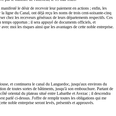
 manifesté le désir de recevoir leur paiement en actions ; enfin, les
r la ligne du Canal, ont déjà reçu les noms de trois cent-soixante-cinq
 verser chez les receveurs généraux de leurs départements respectifs. Ces
n temps opportun ; il sera appuyé de documents officiels, et
r avec moi les risques ainsi que les avantages de cette noble entreprise.
ulouse, et continuera le canal du Languedoc, jusqu'aux environs du
tion de toutes sortes de bâtiments, jusqu'à son embouchure. Partant de
ôté oriental du plateau situé entre Labarthe et Avezac ; il descendra
est parlé ci-dessus. J'offre de remplir toutes les obligations qui me
 cette noble entreprise seront levés, présentés et approuvés.