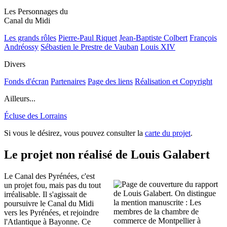
Les Personnages du
Canal du Midi
Les grands rôles
Pierre-Paul Riquet
Jean-Baptiste Colbert
François
Andréossy
Sébastien le Prestre de Vauban
Louis XIV
Divers
Fonds d'écran
Partenaires
Page des liens
Réalisation et Copyright
Ailleurs...
Écluse des Lorrains
Si vous le désirez, vous pouvez consulter la
carte du projet
.
Le projet non réalisé de Louis Galabert
Le Canal des Pyrénées, c'est
un projet fou, mais pas du tout
irréalisable. Il s'agissait de
poursuivre le Canal du Midi
vers les Pyrénées, et rejoindre
l'Atlantique à Bayonne. Ce