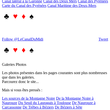
Canal latéral à la Garonne
Canal des Deux Mers
Canal des Pyrénées
Carte du Canal des Pyrénées
Canal Maritime des Deux-Mers
♣
♥ ♦
♠
Follow @LeCanalDuMidi
Tweet
♣
♥ ♦
♠
Galeries Photos
Les photos présentes dans les pages courantes sont plus nombreuses
que dans les galeries.
Parcourez donc le site...
Mais si vous êtes pressés :
Les sources de la Montagne Noire
De la Montagne Noire à
Naurouze
Du Seuil du Lauragais à Toulouse
De Naurouze à
Carcassonne
De Trèbes à Béziers
De Béziers à Sète