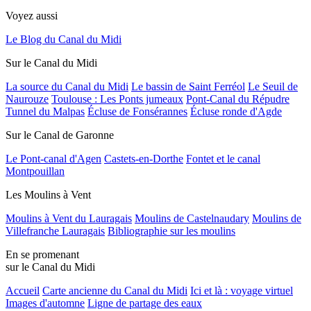
Voyez aussi
Le Blog du Canal du Midi
Sur le Canal du Midi
La source du Canal du Midi
Le bassin de Saint Ferréol
Le Seuil de
Naurouze
Toulouse : Les Ponts jumeaux
Pont-Canal du Répudre
Tunnel du Malpas
Écluse de Fonsérannes
Écluse ronde d'Agde
Sur le Canal de Garonne
Le Pont-canal d'Agen
Castets-en-Dorthe
Fontet et le canal
Montpouillan
Les Moulins à Vent
Moulins à Vent du Lauragais
Moulins de Castelnaudary
Moulins de
Villefranche Lauragais
Bibliographie sur les moulins
En se promenant
sur le Canal du Midi
Accueil
Carte ancienne du Canal du Midi
Ici et là : voyage virtuel
Images d'automne
Ligne de partage des eaux