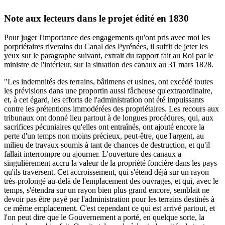
Note aux lecteurs dans le projet édité en 1830
Pour juger l'importance des engagements qu'ont pris avec moi les
porpriétaires riverains du Canal des Pyrénées, il suffit de jeter les
yeux sur le paragraphe suivant, extrait du rapport fait au Roi par le
ministre de l'intérieur, sur la situation des canaux au 31 mars 1828.
"Les indemnités des terrains, bâtimens et usines, ont excédé toutes
les prévisions dans une proportin aussi fâcheuse qu'extraordinaire,
et, à cet égard, les efforts de l'administration ont été impuissants
contre les prétentions immodérées des propriétaires. Les recours aux
tribunaux ont donné lieu partout à de longues procédures, qui, aux
sacrifices pécuniaires qu'elles ont entraînés, ont ajouté encore la
perte d'un temps non moins précieux, peut-être, que l'argent, au
milieu de travaux soumis à tant de chances de destruction, et qu'il
fallait interrompre ou ajourner. L'ouverture des canaux a
singulièrement accru la valeur de la propriété foncière dans les pays
qu'ils traversent. Cet accroissement, qui s'étend déjà sur un rayon
très-prolongé au-delà de l'emplacement des ouvrages, et qui, avec le
temps, s'étendra sur un rayon bien plus grand encore, semblait ne
devoir pas être payé par l'administration pour les terrains destinés à
ce même emplacement. C'est cependant ce qui est arrivé partout, et
l'on peut dire que le Gouvernement a porté, en quelque sorte, la