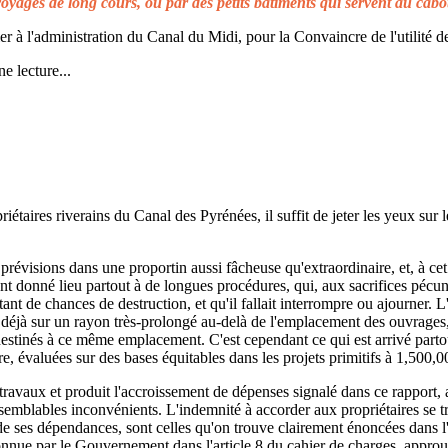
voyages de long cours, ou par des petits bâtiments qui servent au cabo
à l'administration du Canal du Midi, pour la Convaincre de l'utilité de
e lecture...
taires riverains du Canal des Pyrénées, il suffit de jeter les yeux sur l
prévisions dans une proportin aussi fâcheuse qu'extraordinaire, et, à cet 
t donné lieu partout à de longues procédures, qui, aux sacrifices pécuni
ant de chances de destruction, et qu'il fallait interrompre ou ajourner. 
d déjà sur un rayon très-prolongé au-delà de l'emplacement des ouvrages,
 destinés à ce même emplacement. C'est cependant ce qui est arrivé parto
re, évaluées sur des bases équitables dans les projets primitifs à 1,500,0
s travaux et produit l'accroissement de dépenses signalé dans ce rapport, 
emblables inconvénients. L'indemnité à accorder aux propriétaires se t
de ses dépendances, sont celles qu'on trouve clairement énoncées dans l'a
reconnue par le Gouvernement dans l'article 8 du cahier de charges, approuv