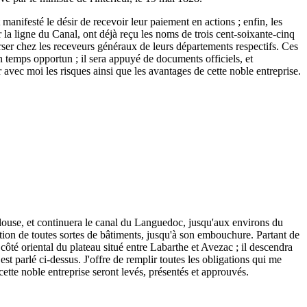
 manifesté le désir de recevoir leur paiement en actions ; enfin, les
r la ligne du Canal, ont déjà reçu les noms de trois cent-soixante-cinq
 verser chez les receveurs généraux de leurs départements respectifs. Ces
n temps opportun ; il sera appuyé de documents officiels, et
r avec moi les risques ainsi que les avantages de cette noble entreprise.
ulouse, et continuera le canal du Languedoc, jusqu'aux environs du
tion de toutes sortes de bâtiments, jusqu'à son embouchure. Partant de
ôté oriental du plateau situé entre Labarthe et Avezac ; il descendra
est parlé ci-dessus. J'offre de remplir toutes les obligations qui me
 cette noble entreprise seront levés, présentés et approuvés.