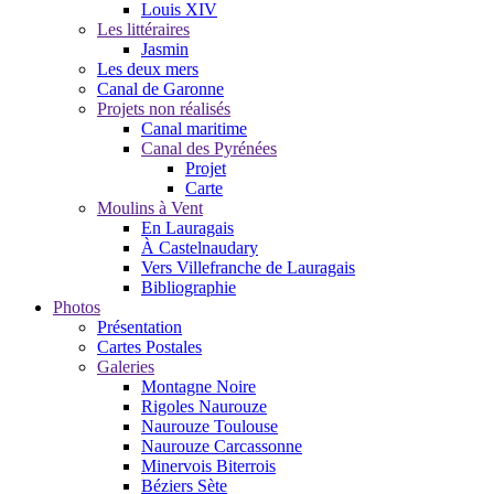
Louis XIV
Les littéraires
Jasmin
Les deux mers
Canal de Garonne
Projets non réalisés
Canal maritime
Canal des Pyrénées
Projet
Carte
Moulins à Vent
En Lauragais
À Castelnaudary
Vers Villefranche de Lauragais
Bibliographie
Photos
Présentation
Cartes Postales
Galeries
Montagne Noire
Rigoles Naurouze
Naurouze Toulouse
Naurouze Carcassonne
Minervois Biterrois
Béziers Sète