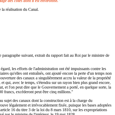
tage des côtes dont il est environné."
 la réalisation du Canal.
e paragraphe suivant, extrait du rapport fait au Roi par le ministre de
égard, les efforts de l'administration ont été impuissants contre les
aires qu'elles ont entraînés, ont ajouté encore la perte d'un temps non
L'ouverture des canaux a singulièrement accru la valeur de la propriété
 et qui, avec le temps, s'étendra sur un rayon bien plus grand encore,
ut, et l'on peut dire que le Gouvernement a porté, en quelque sorte, la
00 francs, excéderont peut être cinq millions."
au sujet des canaux dont la construction est à la charge du
rouve légalement et irrévocablement fixée, puisque les bases adoptées
rticle 16 du titre 3 de la loi du 8 mars 1810, sur les expropriations
é par le ministre de l'intérieur, le 19 mai 1828.