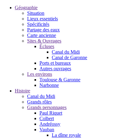
Géographie
Situation
Lieux essentiels
Spécificités
Partage des eaux
Carte ancienne
Sites & Ouvrages
Écluses
Canal du Midi
Canal de Garonne
Ports et bureaux
Autres ouvrages
Les environs
Toulouse & Garonne
Narbonne
Histoire
Canal du Midi
Grands rôles
Grands personnages
Paul Riquet
Colbert
Andréossy
Vauban
La dîme royale