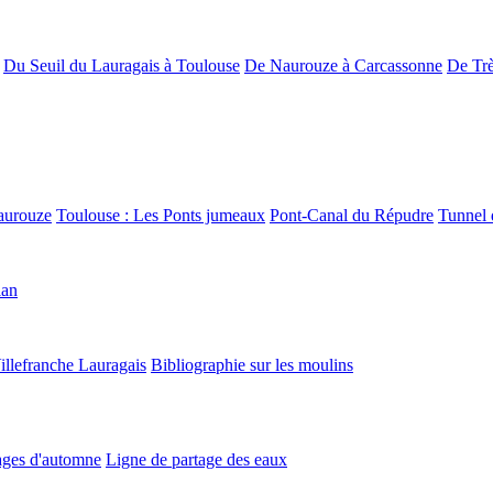
Du Seuil du Lauragais à Toulouse
De Naurouze à Carcassonne
De Trè
aurouze
Toulouse : Les Ponts jumeaux
Pont-Canal du Répudre
Tunnel 
lan
illefranche Lauragais
Bibliographie sur les moulins
ges d'automne
Ligne de partage des eaux