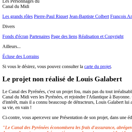
Les Personnages du
Canal du Midi
Les grands rôles
Pierre-Paul Riquet
Jean-Baptiste Colbert
François A
Divers
Fonds d'écran
Partenaires
Page des liens
Réalisation et Copyright
Ailleurs...
Écluse des Lorrains
Si vous le désirez, vous pouvez consulter la
carte du projet
.
Le projet non réalisé de Louis Galabert
Le Canal des Pyrénées, c'est un projet fou, mais pas du tout irréalisable
Canal du Midi vers les Pyrénées, et rejoindre l'Atlantique à Bayonne.
d'intérêt, mais il a connu beaucoup de détracteurs, Louis Galabert lui
sa vie, en vain !
Ci-contre, vous apercevez une Présentation de son projet, dans une édit
"Le Canal des Pyrénées économisera les frais d'assurance, abrégera 