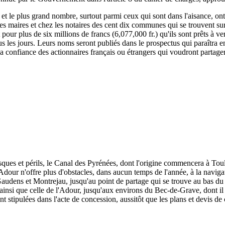
, et le plus grand nombre, surtout parmi ceux qui sont dans l'aisance, ont
 les maires et chez les notaires des cent dix communes qui se trouvent su
rit pour plus de six millions de francs (6,077,000 fr.) qu'ils sont prêts à
s les jours. Leurs noms seront publiés dans le prospectus qui paraîtra e
 la confiance des actionnaires français ou étrangers qui voudront partage
isques et périls, le Canal des Pyrénées, dont l'origine commencera à To
dour n'offre plus d'obstacles, dans aucun temps de l'année, à la naviga
udens et Montrejau, jusqu'au point de partage qui se trouve au bas du c
e, ainsi que celle de l'Adour, jusqu'aux environs du Bec-de-Grave, dont il 
nt stipulées dans l'acte de concession, aussitôt que les plans et devis de