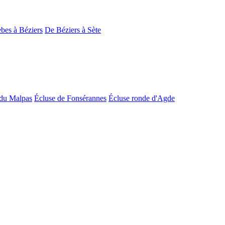
bes à Béziers
De Béziers à Sète
du Malpas
Écluse de Fonsérannes
Écluse ronde d'Agde