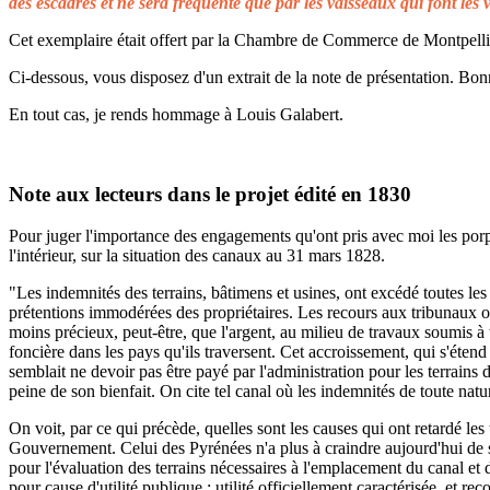
des escadres et ne sera fréquenté que par les vaisseaux qui font les 
Cet exemplaire était offert par la Chambre de Commerce de Montpellier 
Ci-dessous, vous disposez d'un extrait de la note de présentation. Bonn
En tout cas, je rends hommage à Louis Galabert.
Note aux lecteurs dans le projet édité en 1830
Pour juger l'importance des engagements qu'ont pris avec moi les porprié
l'intérieur, sur la situation des canaux au 31 mars 1828.
"Les indemnités des terrains, bâtimens et usines, ont excédé toutes les 
prétentions immodérées des propriétaires. Les recours aux tribunaux on
moins précieux, peut-être, que l'argent, au milieu de travaux soumis à t
foncière dans les pays qu'ils traversent. Cet accroissement, qui s'éten
semblait ne devoir pas être payé par l'administration pour les terrains
peine de son bienfait. On cite tel canal où les indemnités de toute natu
On voit, par ce qui précède, quelles sont les causes qui ont retardé le
Gouvernement. Celui des Pyrénées n'a plus à craindre aujourd'hui de s
pour l'évaluation des terrains nécessaires à l'emplacement du canal et 
pour cause d'utilité publique ; utilité officiellement caractérisée, et 