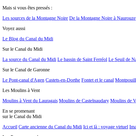
Mais si vous êtes pressés :
Les sources de la Montagne Noire
De la Montagne Noire à Naurouze
Voyez aussi
Le Blog du Canal du Midi
Sur le Canal du Midi
La source du Canal du Midi
Le bassin de Saint Ferréol
Le Seuil de N
Sur le Canal de Garonne
Le Pont-canal d'Agen
Castets-en-Dorthe
Fontet et le canal
Montpouil
Les Moulins à Vent
Moulins à Vent du Lauragais
Moulins de Castelnaudary
Moulins de V
En se promenant
sur le Canal du Midi
Accueil
Carte ancienne du Canal du Midi
Ici et là : voyage virtuel
Ima