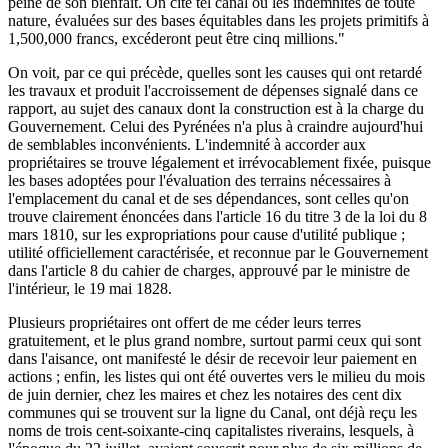
peine de son bienfait. On cite tel canal où les indemnités de toute
nature, évaluées sur des bases équitables dans les projets primitifs à
1,500,000 francs, excéderont peut être cinq millions."
On voit, par ce qui précède, quelles sont les causes qui ont retardé
les travaux et produit l'accroissement de dépenses signalé dans ce
rapport, au sujet des canaux dont la construction est à la charge du
Gouvernement. Celui des Pyrénées n'a plus à craindre aujourd'hui
de semblables inconvénients. L'indemnité à accorder aux
propriétaires se trouve légalement et irrévocablement fixée, puisque
les bases adoptées pour l'évaluation des terrains nécessaires à
l'emplacement du canal et de ses dépendances, sont celles qu'on
trouve clairement énoncées dans l'article 16 du titre 3 de la loi du 8
mars 1810, sur les expropriations pour cause d'utilité publique ;
utilité officiellement caractérisée, et reconnue par le Gouvernement
dans l'article 8 du cahier de charges, approuvé par le ministre de
l'intérieur, le 19 mai 1828.
Plusieurs propriétaires ont offert de me céder leurs terres
gratuitement, et le plus grand nombre, surtout parmi ceux qui sont
dans l'aisance, ont manifesté le désir de recevoir leur paiement en
actions ; enfin, les listes qui ont été ouvertes vers le milieu du mois
de juin dernier, chez les maires et chez les notaires des cent dix
communes qui se trouvent sur la ligne du Canal, ont déjà reçu les
noms de trois cent-soixante-cinq capitalistes riverains, lesquels, à