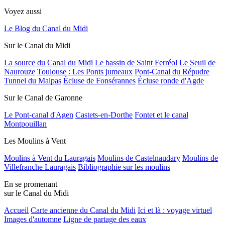
Voyez aussi
Le Blog du Canal du Midi
Sur le Canal du Midi
La source du Canal du Midi
Le bassin de Saint Ferréol
Le Seuil de
Naurouze
Toulouse : Les Ponts jumeaux
Pont-Canal du Répudre
Tunnel du Malpas
Écluse de Fonsérannes
Écluse ronde d'Agde
Sur le Canal de Garonne
Le Pont-canal d'Agen
Castets-en-Dorthe
Fontet et le canal
Montpouillan
Les Moulins à Vent
Moulins à Vent du Lauragais
Moulins de Castelnaudary
Moulins de
Villefranche Lauragais
Bibliographie sur les moulins
En se promenant
sur le Canal du Midi
Accueil
Carte ancienne du Canal du Midi
Ici et là : voyage virtuel
Images d'automne
Ligne de partage des eaux