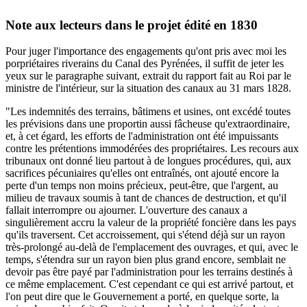
Note aux lecteurs dans le projet édité en 1830
Pour juger l'importance des engagements qu'ont pris avec moi les
porpriétaires riverains du Canal des Pyrénées, il suffit de jeter les
yeux sur le paragraphe suivant, extrait du rapport fait au Roi par le
ministre de l'intérieur, sur la situation des canaux au 31 mars 1828.
"Les indemnités des terrains, bâtimens et usines, ont excédé toutes
les prévisions dans une proportin aussi fâcheuse qu'extraordinaire,
et, à cet égard, les efforts de l'administration ont été impuissants
contre les prétentions immodérées des propriétaires. Les recours aux
tribunaux ont donné lieu partout à de longues procédures, qui, aux
sacrifices pécuniaires qu'elles ont entraînés, ont ajouté encore la
perte d'un temps non moins précieux, peut-être, que l'argent, au
milieu de travaux soumis à tant de chances de destruction, et qu'il
fallait interrompre ou ajourner. L'ouverture des canaux a
singulièrement accru la valeur de la propriété foncière dans les pays
qu'ils traversent. Cet accroissement, qui s'étend déjà sur un rayon
très-prolongé au-delà de l'emplacement des ouvrages, et qui, avec le
temps, s'étendra sur un rayon bien plus grand encore, semblait ne
devoir pas être payé par l'administration pour les terrains destinés à
ce même emplacement. C'est cependant ce qui est arrivé partout, et
l'on peut dire que le Gouvernement a porté, en quelque sorte, la