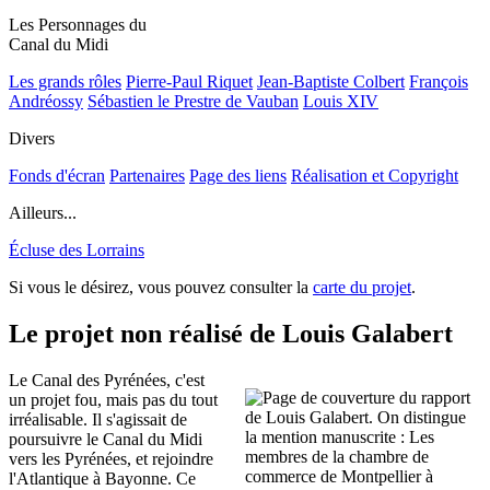
Les Personnages du
Canal du Midi
Les grands rôles
Pierre-Paul Riquet
Jean-Baptiste Colbert
François
Andréossy
Sébastien le Prestre de Vauban
Louis XIV
Divers
Fonds d'écran
Partenaires
Page des liens
Réalisation et Copyright
Ailleurs...
Écluse des Lorrains
Si vous le désirez, vous pouvez consulter la
carte du projet
.
Le projet non réalisé de Louis Galabert
Le Canal des Pyrénées, c'est
un projet fou, mais pas du tout
irréalisable. Il s'agissait de
poursuivre le Canal du Midi
vers les Pyrénées, et rejoindre
l'Atlantique à Bayonne. Ce