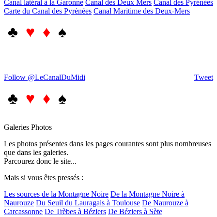
Canal latéral à la Garonne
Canal des Deux Mers
Canal des Pyrénées
Carte du Canal des Pyrénées
Canal Maritime des Deux-Mers
♣
♥ ♦
♠
Follow @LeCanalDuMidi
Tweet
♣
♥ ♦
♠
Galeries Photos
Les photos présentes dans les pages courantes sont plus nombreuses
que dans les galeries.
Parcourez donc le site...
Mais si vous êtes pressés :
Les sources de la Montagne Noire
De la Montagne Noire à
Naurouze
Du Seuil du Lauragais à Toulouse
De Naurouze à
Carcassonne
De Trèbes à Béziers
De Béziers à Sète