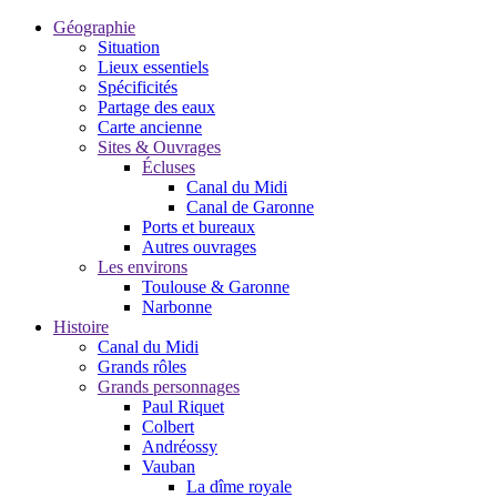
Géographie
Situation
Lieux essentiels
Spécificités
Partage des eaux
Carte ancienne
Sites & Ouvrages
Écluses
Canal du Midi
Canal de Garonne
Ports et bureaux
Autres ouvrages
Les environs
Toulouse & Garonne
Narbonne
Histoire
Canal du Midi
Grands rôles
Grands personnages
Paul Riquet
Colbert
Andréossy
Vauban
La dîme royale