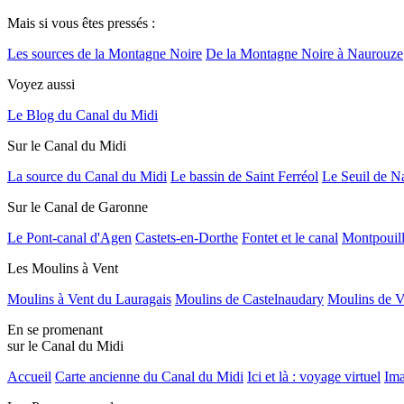
Mais si vous êtes pressés :
Les sources de la Montagne Noire
De la Montagne Noire à Naurouze
Voyez aussi
Le Blog du Canal du Midi
Sur le Canal du Midi
La source du Canal du Midi
Le bassin de Saint Ferréol
Le Seuil de N
Sur le Canal de Garonne
Le Pont-canal d'Agen
Castets-en-Dorthe
Fontet et le canal
Montpouil
Les Moulins à Vent
Moulins à Vent du Lauragais
Moulins de Castelnaudary
Moulins de V
En se promenant
sur le Canal du Midi
Accueil
Carte ancienne du Canal du Midi
Ici et là : voyage virtuel
Ima