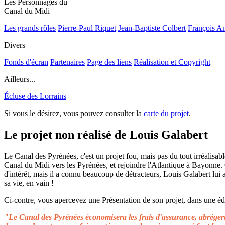
Les Personnages du
Canal du Midi
Les grands rôles
Pierre-Paul Riquet
Jean-Baptiste Colbert
François A
Divers
Fonds d'écran
Partenaires
Page des liens
Réalisation et Copyright
Ailleurs...
Écluse des Lorrains
Si vous le désirez, vous pouvez consulter la
carte du projet
.
Le projet non réalisé de Louis Galabert
Le Canal des Pyrénées, c'est un projet fou, mais pas du tout irréalisable
Canal du Midi vers les Pyrénées, et rejoindre l'Atlantique à Bayonne.
d'intérêt, mais il a connu beaucoup de détracteurs, Louis Galabert lui
sa vie, en vain !
Ci-contre, vous apercevez une Présentation de son projet, dans une édit
"Le Canal des Pyrénées économisera les frais d'assurance, abrégera 