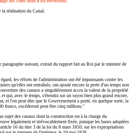
tage des côtes dont il est environné."
 la réalisation du Canal.
e paragraphe suivant, extrait du rapport fait au Roi par le ministre de
égard, les efforts de l'administration ont été impuissants contre les
aires qu'elles ont entraînés, ont ajouté encore la perte d'un temps non
L'ouverture des canaux a singulièrement accru la valeur de la propriété
 et qui, avec le temps, s'étendra sur un rayon bien plus grand encore,
ut, et l'on peut dire que le Gouvernement a porté, en quelque sorte, la
00 francs, excéderont peut être cinq millions."
au sujet des canaux dont la construction est à la charge du
rouve légalement et irrévocablement fixée, puisque les bases adoptées
rticle 16 du titre 3 de la loi du 8 mars 1810, sur les expropriations
é par le ministre de l'intérieur, le 19 mai 1828.