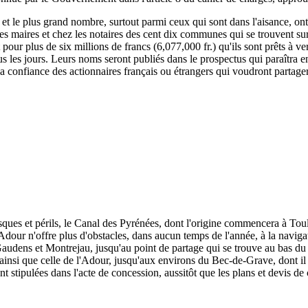
, et le plus grand nombre, surtout parmi ceux qui sont dans l'aisance, ont
 les maires et chez les notaires des cent dix communes qui se trouvent su
rit pour plus de six millions de francs (6,077,000 fr.) qu'ils sont prêts à
s les jours. Leurs noms seront publiés dans le prospectus qui paraîtra e
 la confiance des actionnaires français ou étrangers qui voudront partage
isques et périls, le Canal des Pyrénées, dont l'origine commencera à To
dour n'offre plus d'obstacles, dans aucun temps de l'année, à la naviga
udens et Montrejau, jusqu'au point de partage qui se trouve au bas du c
e, ainsi que celle de l'Adour, jusqu'aux environs du Bec-de-Grave, dont il 
nt stipulées dans l'acte de concession, aussitôt que les plans et devis de