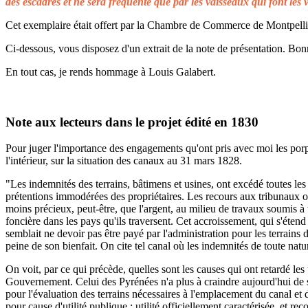
des escadres et ne sera fréquenté que par les vaisseaux qui font les 
Cet exemplaire était offert par la Chambre de Commerce de Montpellier 
Ci-dessous, vous disposez d'un extrait de la note de présentation. Bonn
En tout cas, je rends hommage à Louis Galabert.
Note aux lecteurs dans le projet édité en 1830
Pour juger l'importance des engagements qu'ont pris avec moi les porprié
l'intérieur, sur la situation des canaux au 31 mars 1828.
"Les indemnités des terrains, bâtimens et usines, ont excédé toutes les 
prétentions immodérées des propriétaires. Les recours aux tribunaux on
moins précieux, peut-être, que l'argent, au milieu de travaux soumis à t
foncière dans les pays qu'ils traversent. Cet accroissement, qui s'éten
semblait ne devoir pas être payé par l'administration pour les terrains
peine de son bienfait. On cite tel canal où les indemnités de toute natu
On voit, par ce qui précède, quelles sont les causes qui ont retardé le
Gouvernement. Celui des Pyrénées n'a plus à craindre aujourd'hui de s
pour l'évaluation des terrains nécessaires à l'emplacement du canal et 
pour cause d'utilité publique ; utilité officiellement caractérisée, et 