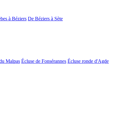
bes à Béziers
De Béziers à Sète
du Malpas
Écluse de Fonsérannes
Écluse ronde d'Agde