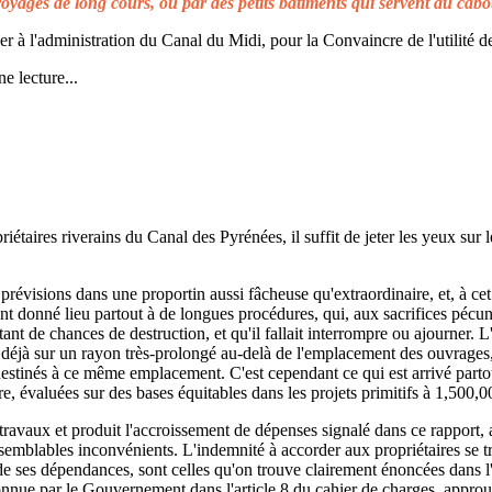
voyages de long cours, ou par des petits bâtiments qui servent au cabo
à l'administration du Canal du Midi, pour la Convaincre de l'utilité de
e lecture...
taires riverains du Canal des Pyrénées, il suffit de jeter les yeux sur l
prévisions dans une proportin aussi fâcheuse qu'extraordinaire, et, à cet 
t donné lieu partout à de longues procédures, qui, aux sacrifices pécuni
ant de chances de destruction, et qu'il fallait interrompre ou ajourner. 
d déjà sur un rayon très-prolongé au-delà de l'emplacement des ouvrages,
 destinés à ce même emplacement. C'est cependant ce qui est arrivé parto
re, évaluées sur des bases équitables dans les projets primitifs à 1,500,0
s travaux et produit l'accroissement de dépenses signalé dans ce rapport, 
emblables inconvénients. L'indemnité à accorder aux propriétaires se t
de ses dépendances, sont celles qu'on trouve clairement énoncées dans l'a
reconnue par le Gouvernement dans l'article 8 du cahier de charges, approuv