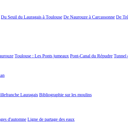
Du Seuil du Lauragais à Toulouse
De Naurouze à Carcassonne
De Trè
aurouze
Toulouse : Les Ponts jumeaux
Pont-Canal du Répudre
Tunnel 
lan
illefranche Lauragais
Bibliographie sur les moulins
ges d'automne
Ligne de partage des eaux