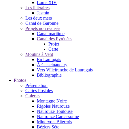
Louis XIV
Les littéraires
Jasmin
Les deux mers
Canal de Garonne
Projets non réalisés
Canal maritime
Canal des Pyrénées
Projet
Carte
Moulins à Vent
En Lauragais
À Castelnaudary
Vers Villefranche de Lauragais
Bibliographie
Photos
Présentation
Cartes Postales
Galeries
Montagne Noire
Rigoles Naurouze
Naurouze Toulouse
Naurouze Carcassonne
Minervois Biterrois
Béziers Sète