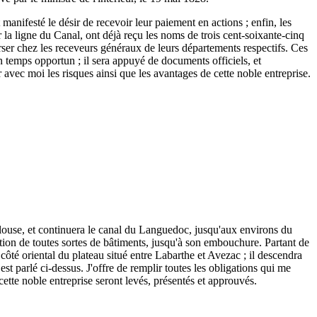
 manifesté le désir de recevoir leur paiement en actions ; enfin, les
r la ligne du Canal, ont déjà reçu les noms de trois cent-soixante-cinq
 verser chez les receveurs généraux de leurs départements respectifs. Ces
n temps opportun ; il sera appuyé de documents officiels, et
r avec moi les risques ainsi que les avantages de cette noble entreprise.
ulouse, et continuera le canal du Languedoc, jusqu'aux environs du
tion de toutes sortes de bâtiments, jusqu'à son embouchure. Partant de
ôté oriental du plateau situé entre Labarthe et Avezac ; il descendra
est parlé ci-dessus. J'offre de remplir toutes les obligations qui me
 cette noble entreprise seront levés, présentés et approuvés.