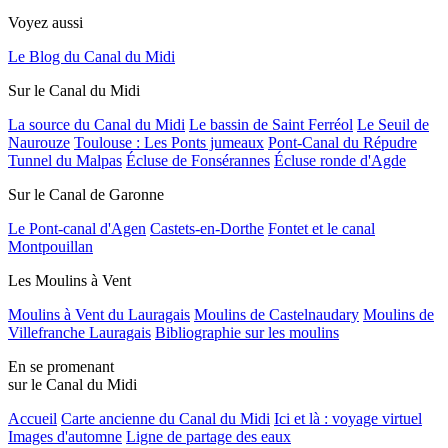
Voyez aussi
Le Blog du Canal du Midi
Sur le Canal du Midi
La source du Canal du Midi
Le bassin de Saint Ferréol
Le Seuil de
Naurouze
Toulouse : Les Ponts jumeaux
Pont-Canal du Répudre
Tunnel du Malpas
Écluse de Fonsérannes
Écluse ronde d'Agde
Sur le Canal de Garonne
Le Pont-canal d'Agen
Castets-en-Dorthe
Fontet et le canal
Montpouillan
Les Moulins à Vent
Moulins à Vent du Lauragais
Moulins de Castelnaudary
Moulins de
Villefranche Lauragais
Bibliographie sur les moulins
En se promenant
sur le Canal du Midi
Accueil
Carte ancienne du Canal du Midi
Ici et là : voyage virtuel
Images d'automne
Ligne de partage des eaux