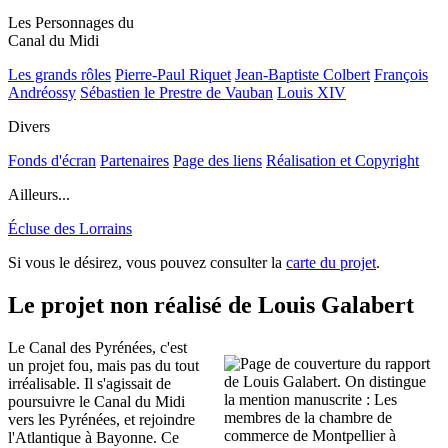
Les Personnages du
Canal du Midi
Les grands rôles
Pierre-Paul Riquet
Jean-Baptiste Colbert
François
Andréossy
Sébastien le Prestre de Vauban
Louis XIV
Divers
Fonds d'écran
Partenaires
Page des liens
Réalisation et Copyright
Ailleurs...
Écluse des Lorrains
Si vous le désirez, vous pouvez consulter la
carte du projet
.
Le projet non réalisé de Louis Galabert
Le Canal des Pyrénées, c'est
un projet fou, mais pas du tout
irréalisable. Il s'agissait de
poursuivre le Canal du Midi
vers les Pyrénées, et rejoindre
l'Atlantique à Bayonne. Ce