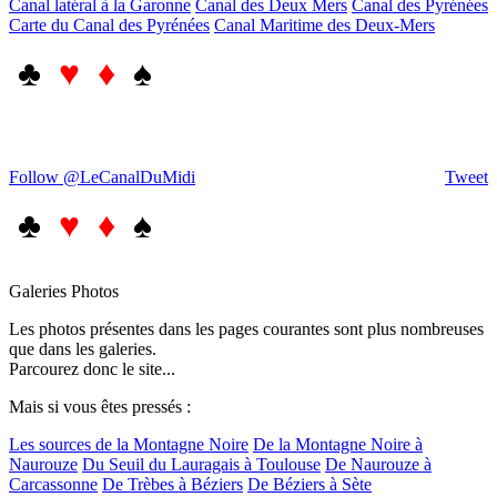
Canal latéral à la Garonne
Canal des Deux Mers
Canal des Pyrénées
Carte du Canal des Pyrénées
Canal Maritime des Deux-Mers
♣
♥ ♦
♠
Follow @LeCanalDuMidi
Tweet
♣
♥ ♦
♠
Galeries Photos
Les photos présentes dans les pages courantes sont plus nombreuses
que dans les galeries.
Parcourez donc le site...
Mais si vous êtes pressés :
Les sources de la Montagne Noire
De la Montagne Noire à
Naurouze
Du Seuil du Lauragais à Toulouse
De Naurouze à
Carcassonne
De Trèbes à Béziers
De Béziers à Sète