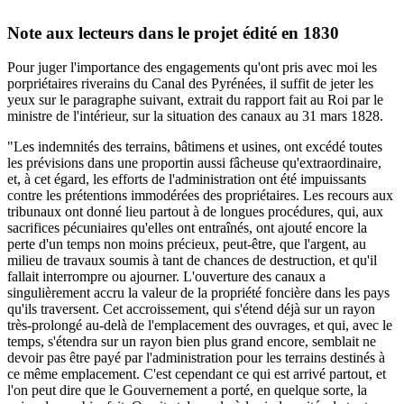
Note aux lecteurs dans le projet édité en 1830
Pour juger l'importance des engagements qu'ont pris avec moi les
porpriétaires riverains du Canal des Pyrénées, il suffit de jeter les
yeux sur le paragraphe suivant, extrait du rapport fait au Roi par le
ministre de l'intérieur, sur la situation des canaux au 31 mars 1828.
"Les indemnités des terrains, bâtimens et usines, ont excédé toutes
les prévisions dans une proportin aussi fâcheuse qu'extraordinaire,
et, à cet égard, les efforts de l'administration ont été impuissants
contre les prétentions immodérées des propriétaires. Les recours aux
tribunaux ont donné lieu partout à de longues procédures, qui, aux
sacrifices pécuniaires qu'elles ont entraînés, ont ajouté encore la
perte d'un temps non moins précieux, peut-être, que l'argent, au
milieu de travaux soumis à tant de chances de destruction, et qu'il
fallait interrompre ou ajourner. L'ouverture des canaux a
singulièrement accru la valeur de la propriété foncière dans les pays
qu'ils traversent. Cet accroissement, qui s'étend déjà sur un rayon
très-prolongé au-delà de l'emplacement des ouvrages, et qui, avec le
temps, s'étendra sur un rayon bien plus grand encore, semblait ne
devoir pas être payé par l'administration pour les terrains destinés à
ce même emplacement. C'est cependant ce qui est arrivé partout, et
l'on peut dire que le Gouvernement a porté, en quelque sorte, la