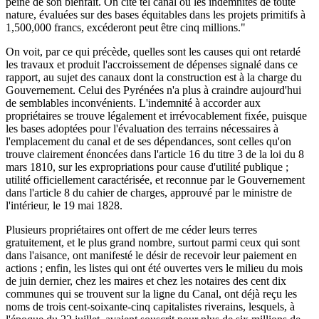
peine de son bienfait. On cite tel canal où les indemnités de toute
nature, évaluées sur des bases équitables dans les projets primitifs à
1,500,000 francs, excéderont peut être cinq millions."
On voit, par ce qui précède, quelles sont les causes qui ont retardé
les travaux et produit l'accroissement de dépenses signalé dans ce
rapport, au sujet des canaux dont la construction est à la charge du
Gouvernement. Celui des Pyrénées n'a plus à craindre aujourd'hui
de semblables inconvénients. L'indemnité à accorder aux
propriétaires se trouve légalement et irrévocablement fixée, puisque
les bases adoptées pour l'évaluation des terrains nécessaires à
l'emplacement du canal et de ses dépendances, sont celles qu'on
trouve clairement énoncées dans l'article 16 du titre 3 de la loi du 8
mars 1810, sur les expropriations pour cause d'utilité publique ;
utilité officiellement caractérisée, et reconnue par le Gouvernement
dans l'article 8 du cahier de charges, approuvé par le ministre de
l'intérieur, le 19 mai 1828.
Plusieurs propriétaires ont offert de me céder leurs terres
gratuitement, et le plus grand nombre, surtout parmi ceux qui sont
dans l'aisance, ont manifesté le désir de recevoir leur paiement en
actions ; enfin, les listes qui ont été ouvertes vers le milieu du mois
de juin dernier, chez les maires et chez les notaires des cent dix
communes qui se trouvent sur la ligne du Canal, ont déjà reçu les
noms de trois cent-soixante-cinq capitalistes riverains, lesquels, à