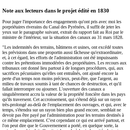
Note aux lecteurs dans le projet édité en 1830
Pour juger l'importance des engagements qu'ont pris avec moi les
porpriétaires riverains du Canal des Pyrénées, il suffit de jeter les
yeux sur le paragraphe suivant, extrait du rapport fait au Roi par le
ministre de l'intérieur, sur la situation des canaux au 31 mars 1828.
"Les indemnités des terrains, bâtimens et usines, ont excédé toutes
les prévisions dans une proportin aussi fâcheuse qu'extraordinaire,
et, à cet égard, les efforts de l'administration ont été impuissants
contre les prétentions immodérées des propriétaires. Les recours aux
tribunaux ont donné lieu partout à de longues procédures, qui, aux
sacrifices pécuniaires qu'elles ont entraînés, ont ajouté encore la
perte d'un temps non moins précieux, peut-être, que l'argent, au
milieu de travaux soumis à tant de chances de destruction, et qu'il
fallait interrompre ou ajourner. L'ouverture des canaux a
singulièrement accru la valeur de la propriété foncière dans les pays
qu'ils traversent. Cet accroissement, qui s'étend déjà sur un rayon
très-prolongé au-delà de l'emplacement des ouvrages, et qui, avec le
temps, s'étendra sur un rayon bien plus grand encore, semblait ne
devoir pas être payé par l'administration pour les terrains destinés à
ce même emplacement. C'est cependant ce qui est arrivé partout, et
l'on peut dire que le Gouvernement a porté, en quelque sorte, la