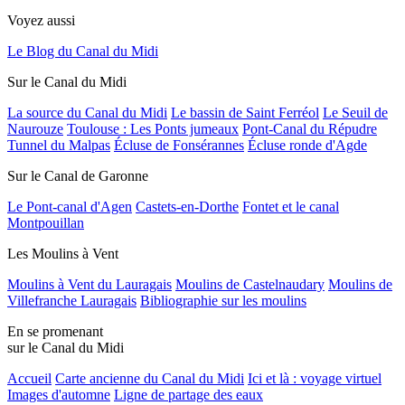
Voyez aussi
Le Blog du Canal du Midi
Sur le Canal du Midi
La source du Canal du Midi
Le bassin de Saint Ferréol
Le Seuil de
Naurouze
Toulouse : Les Ponts jumeaux
Pont-Canal du Répudre
Tunnel du Malpas
Écluse de Fonsérannes
Écluse ronde d'Agde
Sur le Canal de Garonne
Le Pont-canal d'Agen
Castets-en-Dorthe
Fontet et le canal
Montpouillan
Les Moulins à Vent
Moulins à Vent du Lauragais
Moulins de Castelnaudary
Moulins de
Villefranche Lauragais
Bibliographie sur les moulins
En se promenant
sur le Canal du Midi
Accueil
Carte ancienne du Canal du Midi
Ici et là : voyage virtuel
Images d'automne
Ligne de partage des eaux