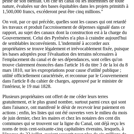
peine de son bienfait. On cite tel canal où les indemnités de toute
nature, évaluées sur des bases équitables dans les projets primitifs à
1,500,000 francs, excéderont peut être cinq millions."
On voit, par ce qui précède, quelles sont les causes qui ont retardé
les travaux et produit l'accroissement de dépenses signalé dans ce
rapport, au sujet des canaux dont la construction est à la charge du
Gouvernement. Celui des Pyrénées n'a plus à craindre aujourd'hui
de semblables inconvénients. L'indemnité à accorder aux
propriétaires se trouve légalement et irrévocablement fixée, puisque
les bases adoptées pour l'évaluation des terrains nécessaires à
l'emplacement du canal et de ses dépendances, sont celles qu'on
trouve clairement énoncées dans l'article 16 du titre 3 de la loi du 8
mars 1810, sur les expropriations pour cause d'utilité publique ;
utilité officiellement caractérisée, et reconnue par le Gouvernement
dans l'article 8 du cahier de charges, approuvé par le ministre de
l'intérieur, le 19 mai 1828.
Plusieurs propriétaires ont offert de me céder leurs terres
gratuitement, et le plus grand nombre, surtout parmi ceux qui sont
dans l'aisance, ont manifesté le désir de recevoir leur paiement en
actions ; enfin, les listes qui ont été ouvertes vers le milieu du mois
de juin dernier, chez les maires et chez les notaires des cent dix
communes qui se trouvent sur la ligne du Canal, ont déjà reçu les
noms de trois cent-soixante-cinq capitalistes riverains, lesquels, à