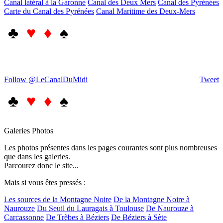
Canal latéral à la Garonne
Canal des Deux Mers
Canal des Pyrénées
Carte du Canal des Pyrénées
Canal Maritime des Deux-Mers
♣
♥ ♦
♠
Follow @LeCanalDuMidi
Tweet
♣
♥ ♦
♠
Galeries Photos
Les photos présentes dans les pages courantes sont plus nombreuses
que dans les galeries.
Parcourez donc le site...
Mais si vous êtes pressés :
Les sources de la Montagne Noire
De la Montagne Noire à
Naurouze
Du Seuil du Lauragais à Toulouse
De Naurouze à
Carcassonne
De Trèbes à Béziers
De Béziers à Sète