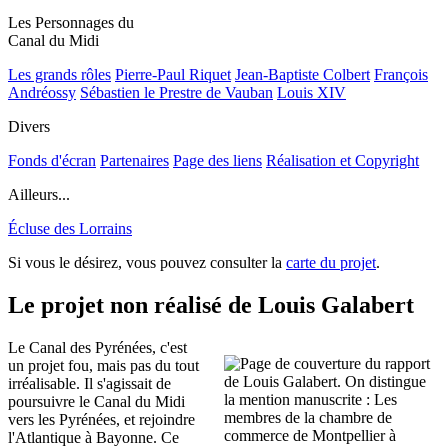
Les Personnages du
Canal du Midi
Les grands rôles
Pierre-Paul Riquet
Jean-Baptiste Colbert
François
Andréossy
Sébastien le Prestre de Vauban
Louis XIV
Divers
Fonds d'écran
Partenaires
Page des liens
Réalisation et Copyright
Ailleurs...
Écluse des Lorrains
Si vous le désirez, vous pouvez consulter la
carte du projet
.
Le projet non réalisé de Louis Galabert
Le Canal des Pyrénées, c'est
un projet fou, mais pas du tout
irréalisable. Il s'agissait de
poursuivre le Canal du Midi
vers les Pyrénées, et rejoindre
l'Atlantique à Bayonne. Ce