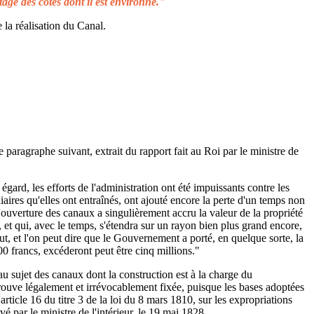
tage des côtes dont il est environné."
 la réalisation du Canal.
e paragraphe suivant, extrait du rapport fait au Roi par le ministre de
égard, les efforts de l'administration ont été impuissants contre les
aires qu'elles ont entraînés, ont ajouté encore la perte d'un temps non
L'ouverture des canaux a singulièrement accru la valeur de la propriété
 et qui, avec le temps, s'étendra sur un rayon bien plus grand encore,
ut, et l'on peut dire que le Gouvernement a porté, en quelque sorte, la
00 francs, excéderont peut être cinq millions."
au sujet des canaux dont la construction est à la charge du
rouve légalement et irrévocablement fixée, puisque les bases adoptées
rticle 16 du titre 3 de la loi du 8 mars 1810, sur les expropriations
é par le ministre de l'intérieur, le 19 mai 1828.