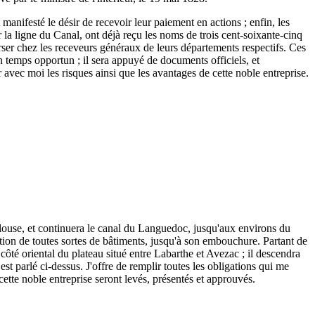
 manifesté le désir de recevoir leur paiement en actions ; enfin, les
r la ligne du Canal, ont déjà reçu les noms de trois cent-soixante-cinq
 verser chez les receveurs généraux de leurs départements respectifs. Ces
n temps opportun ; il sera appuyé de documents officiels, et
r avec moi les risques ainsi que les avantages de cette noble entreprise.
ulouse, et continuera le canal du Languedoc, jusqu'aux environs du
tion de toutes sortes de bâtiments, jusqu'à son embouchure. Partant de
ôté oriental du plateau situé entre Labarthe et Avezac ; il descendra
est parlé ci-dessus. J'offre de remplir toutes les obligations qui me
 cette noble entreprise seront levés, présentés et approuvés.