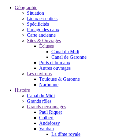
Géographie
Situation
Lieux essentiels
Spécificités
Partage des eaux
Carte ancienne
Sites & Ouvrages
Écluses
Canal du Midi
Canal de Garonne
Ports et bureaux
Autres ouvrages
Les environs
Toulouse & Garonne
Narbonne
Histoire
Canal du Midi
Grands rôles
Grands personnages
Paul Riquet
Colbert
Andréossy
Vauban
La dîme royale