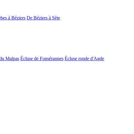
bes à Béziers
De Béziers à Sète
du Malpas
Écluse de Fonsérannes
Écluse ronde d'Agde