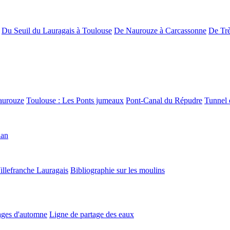
Du Seuil du Lauragais à Toulouse
De Naurouze à Carcassonne
De Trè
aurouze
Toulouse : Les Ponts jumeaux
Pont-Canal du Répudre
Tunnel 
lan
illefranche Lauragais
Bibliographie sur les moulins
ges d'automne
Ligne de partage des eaux