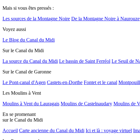
Mais si vous êtes pressés :
Les sources de la Montagne Noire
De la Montagne Noire à Naurouze
Voyez aussi
Le Blog du Canal du Midi
Sur le Canal du Midi
La source du Canal du Midi
Le bassin de Saint Ferréol
Le Seuil de N
Sur le Canal de Garonne
Le Pont-canal d'Agen
Castets-en-Dorthe
Fontet et le canal
Montpouil
Les Moulins à Vent
Moulins à Vent du Lauragais
Moulins de Castelnaudary
Moulins de V
En se promenant
sur le Canal du Midi
Accueil
Carte ancienne du Canal du Midi
Ici et là : voyage virtuel
Ima