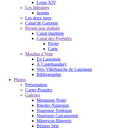
Louis XIV
Les littéraires
Jasmin
Les deux mers
Canal de Garonne
Projets non réalisés
Canal maritime
Canal des Pyrénées
Projet
Carte
Moulins à Vent
En Lauragais
À Castelnaudary
Vers Villefranche de Lauragais
Bibliographie
Photos
Présentation
Cartes Postales
Galeries
Montagne Noire
Rigoles Naurouze
Naurouze Toulouse
Naurouze Carcassonne
Minervois Biterrois
Béziers Sète