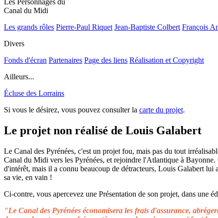
Les Personnages du
Canal du Midi
Les grands rôles
Pierre-Paul Riquet
Jean-Baptiste Colbert
François A
Divers
Fonds d'écran
Partenaires
Page des liens
Réalisation et Copyright
Ailleurs...
Écluse des Lorrains
Si vous le désirez, vous pouvez consulter la
carte du projet
.
Le projet non réalisé de Louis Galabert
Le Canal des Pyrénées, c'est un projet fou, mais pas du tout irréalisable
Canal du Midi vers les Pyrénées, et rejoindre l'Atlantique à Bayonne.
d'intérêt, mais il a connu beaucoup de détracteurs, Louis Galabert lui
sa vie, en vain !
Ci-contre, vous apercevez une Présentation de son projet, dans une édit
"Le Canal des Pyrénées économisera les frais d'assurance, abrégera 