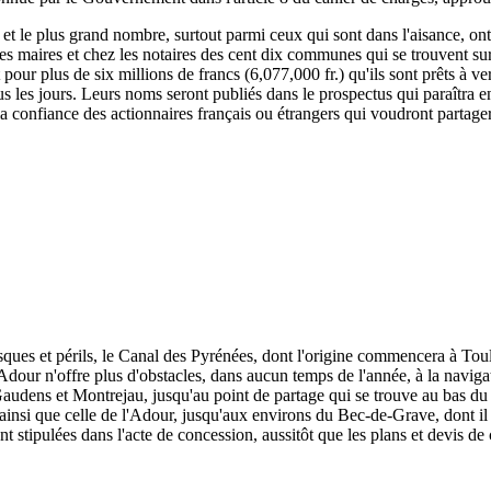
, et le plus grand nombre, surtout parmi ceux qui sont dans l'aisance, ont
 les maires et chez les notaires des cent dix communes qui se trouvent su
rit pour plus de six millions de francs (6,077,000 fr.) qu'ils sont prêts à
s les jours. Leurs noms seront publiés dans le prospectus qui paraîtra e
 la confiance des actionnaires français ou étrangers qui voudront partage
isques et périls, le Canal des Pyrénées, dont l'origine commencera à To
dour n'offre plus d'obstacles, dans aucun temps de l'année, à la naviga
udens et Montrejau, jusqu'au point de partage qui se trouve au bas du c
e, ainsi que celle de l'Adour, jusqu'aux environs du Bec-de-Grave, dont il 
nt stipulées dans l'acte de concession, aussitôt que les plans et devis de