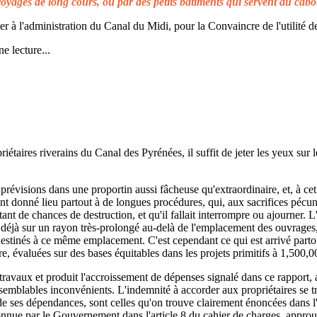
voyages de long cours, ou par des petits bâtiments qui servent au cabo
à l'administration du Canal du Midi, pour la Convaincre de l'utilité de
e lecture...
taires riverains du Canal des Pyrénées, il suffit de jeter les yeux sur l
prévisions dans une proportin aussi fâcheuse qu'extraordinaire, et, à cet 
t donné lieu partout à de longues procédures, qui, aux sacrifices pécuni
ant de chances de destruction, et qu'il fallait interrompre ou ajourner. 
d déjà sur un rayon très-prolongé au-delà de l'emplacement des ouvrages,
 destinés à ce même emplacement. C'est cependant ce qui est arrivé parto
re, évaluées sur des bases équitables dans les projets primitifs à 1,500,0
s travaux et produit l'accroissement de dépenses signalé dans ce rapport, 
emblables inconvénients. L'indemnité à accorder aux propriétaires se t
de ses dépendances, sont celles qu'on trouve clairement énoncées dans l'a
reconnue par le Gouvernement dans l'article 8 du cahier de charges, approuv