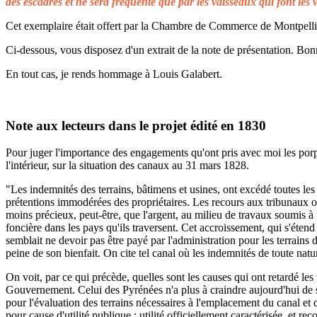
des escadres et ne sera fréquenté que par les vaisseaux qui font les 
Cet exemplaire était offert par la Chambre de Commerce de Montpellier 
Ci-dessous, vous disposez d'un extrait de la note de présentation. Bonn
En tout cas, je rends hommage à Louis Galabert.
Note aux lecteurs dans le projet édité en 1830
Pour juger l'importance des engagements qu'ont pris avec moi les porprié
l'intérieur, sur la situation des canaux au 31 mars 1828.
"Les indemnités des terrains, bâtimens et usines, ont excédé toutes les 
prétentions immodérées des propriétaires. Les recours aux tribunaux on
moins précieux, peut-être, que l'argent, au milieu de travaux soumis à t
foncière dans les pays qu'ils traversent. Cet accroissement, qui s'éten
semblait ne devoir pas être payé par l'administration pour les terrains
peine de son bienfait. On cite tel canal où les indemnités de toute natu
On voit, par ce qui précède, quelles sont les causes qui ont retardé le
Gouvernement. Celui des Pyrénées n'a plus à craindre aujourd'hui de s
pour l'évaluation des terrains nécessaires à l'emplacement du canal et 
pour cause d'utilité publique ; utilité officiellement caractérisée, et 