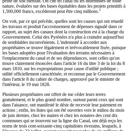
peine de son bienfait. On cite tel canal où les indemnités de toute
nature, évaluées sur des bases équitables dans les projets primitifs à
1,500,000 francs, excéderont peut être cinq millions."
On voit, par ce qui précède, quelles sont les causes qui ont retardé
les travaux et produit l'accroissement de dépenses signalé dans ce
rapport, au sujet des canaux dont la construction est à la charge du
Gouvernement. Celui des Pyrénées n'a plus à craindre aujourd'hui
de semblables inconvénients. L'indemnité à accorder aux
propriétaires se trouve légalement et irrévocablement fixée, puisque
les bases adoptées pour l'évaluation des terrains nécessaires à
l'emplacement du canal et de ses dépendances, sont celles qu'on
trouve clairement énoncées dans l'article 16 du titre 3 de la loi du 8
mars 1810, sur les expropriations pour cause d'utilité publique ;
utilité officiellement caractérisée, et reconnue par le Gouvernement
dans l'article 8 du cahier de charges, approuvé par le ministre de
l'intérieur, le 19 mai 1828.
Plusieurs propriétaires ont offert de me céder leurs terres
gratuitement, et le plus grand nombre, surtout parmi ceux qui sont
dans l'aisance, ont manifesté le désir de recevoir leur paiement en
actions ; enfin, les listes qui ont été ouvertes vers le milieu du mois
de juin dernier, chez les maires et chez les notaires des cent dix
communes qui se trouvent sur la ligne du Canal, ont déjà reçu les
noms de trois cent-soixante-cinq capitalistes riverains, lesquels, à