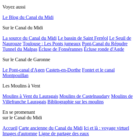
Voyez aussi
Le Blog du Canal du Midi
Sur le Canal du Midi
La source du Canal du Midi
Le bassin de Saint Ferréol
Le Seuil de
Naurouze
Toulouse : Les Ponts jumeaux
Pont-Canal du Répudre
Tunnel du Malpas
Écluse de Fonsérannes
Écluse ronde d'Agde
Sur le Canal de Garonne
Le Pont-canal d'Agen
Castets-en-Dorthe
Fontet et le canal
Montpouillan
Les Moulins à Vent
Moulins à Vent du Lauragais
Moulins de Castelnaudary
Moulins de
Villefranche Lauragais
Bibliographie sur les moulins
En se promenant
sur le Canal du Midi
Accueil
Carte ancienne du Canal du Midi
Ici et là : voyage virtuel
Images d'automne
Ligne de partage des eaux