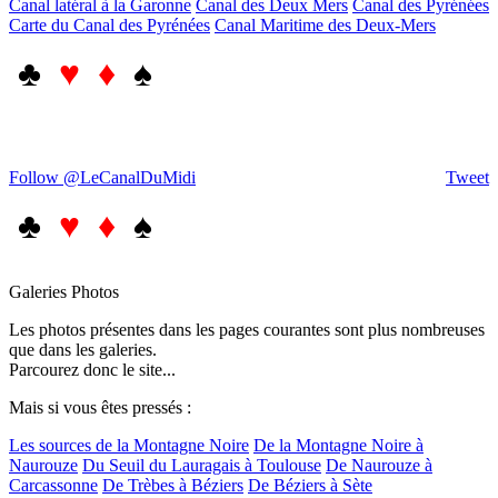
Canal latéral à la Garonne
Canal des Deux Mers
Canal des Pyrénées
Carte du Canal des Pyrénées
Canal Maritime des Deux-Mers
♣
♥ ♦
♠
Follow @LeCanalDuMidi
Tweet
♣
♥ ♦
♠
Galeries Photos
Les photos présentes dans les pages courantes sont plus nombreuses
que dans les galeries.
Parcourez donc le site...
Mais si vous êtes pressés :
Les sources de la Montagne Noire
De la Montagne Noire à
Naurouze
Du Seuil du Lauragais à Toulouse
De Naurouze à
Carcassonne
De Trèbes à Béziers
De Béziers à Sète