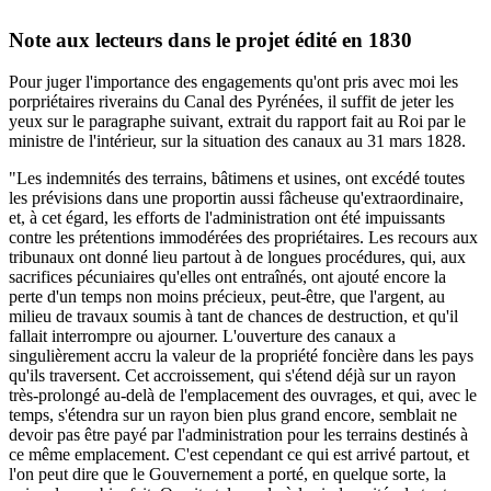
Note aux lecteurs dans le projet édité en 1830
Pour juger l'importance des engagements qu'ont pris avec moi les
porpriétaires riverains du Canal des Pyrénées, il suffit de jeter les
yeux sur le paragraphe suivant, extrait du rapport fait au Roi par le
ministre de l'intérieur, sur la situation des canaux au 31 mars 1828.
"Les indemnités des terrains, bâtimens et usines, ont excédé toutes
les prévisions dans une proportin aussi fâcheuse qu'extraordinaire,
et, à cet égard, les efforts de l'administration ont été impuissants
contre les prétentions immodérées des propriétaires. Les recours aux
tribunaux ont donné lieu partout à de longues procédures, qui, aux
sacrifices pécuniaires qu'elles ont entraînés, ont ajouté encore la
perte d'un temps non moins précieux, peut-être, que l'argent, au
milieu de travaux soumis à tant de chances de destruction, et qu'il
fallait interrompre ou ajourner. L'ouverture des canaux a
singulièrement accru la valeur de la propriété foncière dans les pays
qu'ils traversent. Cet accroissement, qui s'étend déjà sur un rayon
très-prolongé au-delà de l'emplacement des ouvrages, et qui, avec le
temps, s'étendra sur un rayon bien plus grand encore, semblait ne
devoir pas être payé par l'administration pour les terrains destinés à
ce même emplacement. C'est cependant ce qui est arrivé partout, et
l'on peut dire que le Gouvernement a porté, en quelque sorte, la