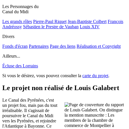
Les Personnages du
Canal du Midi
Les grands rôles
Pierre-Paul Riquet
Jean-Baptiste Colbert
François
Andréossy
Sébastien le Prestre de Vauban
Louis XIV
Divers
Fonds d'écran
Partenaires
Page des liens
Réalisation et Copyright
Ailleurs...
Écluse des Lorrains
Si vous le désirez, vous pouvez consulter la
carte du projet
.
Le projet non réalisé de Louis Galabert
Le Canal des Pyrénées, c'est
un projet fou, mais pas du tout
irréalisable. Il s'agissait de
poursuivre le Canal du Midi
vers les Pyrénées, et rejoindre
l'Atlantique à Bayonne. Ce