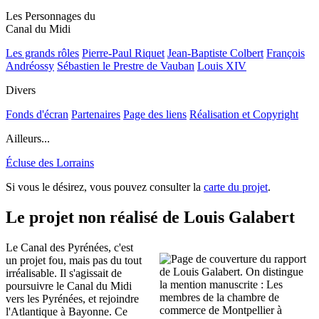
Les Personnages du
Canal du Midi
Les grands rôles
Pierre-Paul Riquet
Jean-Baptiste Colbert
François
Andréossy
Sébastien le Prestre de Vauban
Louis XIV
Divers
Fonds d'écran
Partenaires
Page des liens
Réalisation et Copyright
Ailleurs...
Écluse des Lorrains
Si vous le désirez, vous pouvez consulter la
carte du projet
.
Le projet non réalisé de Louis Galabert
Le Canal des Pyrénées, c'est
un projet fou, mais pas du tout
irréalisable. Il s'agissait de
poursuivre le Canal du Midi
vers les Pyrénées, et rejoindre
l'Atlantique à Bayonne. Ce