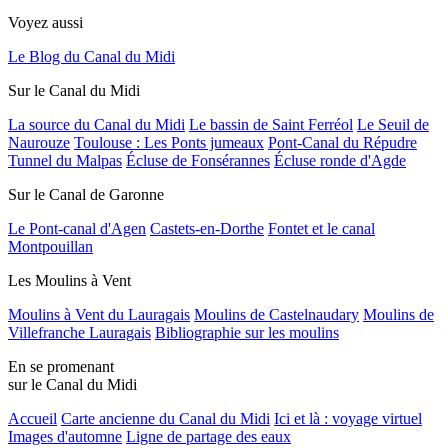
Voyez aussi
Le Blog du Canal du Midi
Sur le Canal du Midi
La source du Canal du Midi
Le bassin de Saint Ferréol
Le Seuil de
Naurouze
Toulouse : Les Ponts jumeaux
Pont-Canal du Répudre
Tunnel du Malpas
Écluse de Fonsérannes
Écluse ronde d'Agde
Sur le Canal de Garonne
Le Pont-canal d'Agen
Castets-en-Dorthe
Fontet et le canal
Montpouillan
Les Moulins à Vent
Moulins à Vent du Lauragais
Moulins de Castelnaudary
Moulins de
Villefranche Lauragais
Bibliographie sur les moulins
En se promenant
sur le Canal du Midi
Accueil
Carte ancienne du Canal du Midi
Ici et là : voyage virtuel
Images d'automne
Ligne de partage des eaux