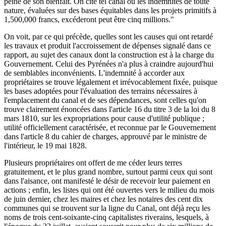
peine de son bienfait. On cite tel canal où les indemnités de toute
nature, évaluées sur des bases équitables dans les projets primitifs à
1,500,000 francs, excéderont peut être cinq millions."
On voit, par ce qui précède, quelles sont les causes qui ont retardé
les travaux et produit l'accroissement de dépenses signalé dans ce
rapport, au sujet des canaux dont la construction est à la charge du
Gouvernement. Celui des Pyrénées n'a plus à craindre aujourd'hui
de semblables inconvénients. L'indemnité à accorder aux
propriétaires se trouve légalement et irrévocablement fixée, puisque
les bases adoptées pour l'évaluation des terrains nécessaires à
l'emplacement du canal et de ses dépendances, sont celles qu'on
trouve clairement énoncées dans l'article 16 du titre 3 de la loi du 8
mars 1810, sur les expropriations pour cause d'utilité publique ;
utilité officiellement caractérisée, et reconnue par le Gouvernement
dans l'article 8 du cahier de charges, approuvé par le ministre de
l'intérieur, le 19 mai 1828.
Plusieurs propriétaires ont offert de me céder leurs terres
gratuitement, et le plus grand nombre, surtout parmi ceux qui sont
dans l'aisance, ont manifesté le désir de recevoir leur paiement en
actions ; enfin, les listes qui ont été ouvertes vers le milieu du mois
de juin dernier, chez les maires et chez les notaires des cent dix
communes qui se trouvent sur la ligne du Canal, ont déjà reçu les
noms de trois cent-soixante-cinq capitalistes riverains, lesquels, à