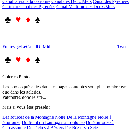
Canal latéral à la Garonne
Canal des Deux Mers
Canal des Pyrénées
Carte du Canal des Pyrénées
Canal Maritime des Deux-Mers
♣
♥ ♦
♠
Follow @LeCanalDuMidi
Tweet
♣
♥ ♦
♠
Galeries Photos
Les photos présentes dans les pages courantes sont plus nombreuses
que dans les galeries.
Parcourez donc le site...
Mais si vous êtes pressés :
Les sources de la Montagne Noire
De la Montagne Noire à
Naurouze
Du Seuil du Lauragais à Toulouse
De Naurouze à
Carcassonne
De Trèbes à Béziers
De Béziers à Sète