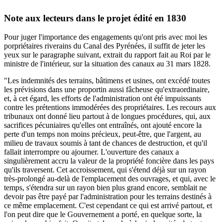
Note aux lecteurs dans le projet édité en 1830
Pour juger l'importance des engagements qu'ont pris avec moi les
porpriétaires riverains du Canal des Pyrénées, il suffit de jeter les
yeux sur le paragraphe suivant, extrait du rapport fait au Roi par le
ministre de l'intérieur, sur la situation des canaux au 31 mars 1828.
"Les indemnités des terrains, bâtimens et usines, ont excédé toutes
les prévisions dans une proportin aussi fâcheuse qu'extraordinaire,
et, à cet égard, les efforts de l'administration ont été impuissants
contre les prétentions immodérées des propriétaires. Les recours aux
tribunaux ont donné lieu partout à de longues procédures, qui, aux
sacrifices pécuniaires qu'elles ont entraînés, ont ajouté encore la
perte d'un temps non moins précieux, peut-être, que l'argent, au
milieu de travaux soumis à tant de chances de destruction, et qu'il
fallait interrompre ou ajourner. L'ouverture des canaux a
singulièrement accru la valeur de la propriété foncière dans les pays
qu'ils traversent. Cet accroissement, qui s'étend déjà sur un rayon
très-prolongé au-delà de l'emplacement des ouvrages, et qui, avec le
temps, s'étendra sur un rayon bien plus grand encore, semblait ne
devoir pas être payé par l'administration pour les terrains destinés à
ce même emplacement. C'est cependant ce qui est arrivé partout, et
l'on peut dire que le Gouvernement a porté, en quelque sorte, la