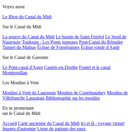
Voyez aussi
Le Blog du Canal du Midi
Sur le Canal du Midi
La source du Canal du Midi
Le bassin de Saint Ferréol
Le Seuil de
Naurouze
Toulouse : Les Ponts jumeaux
Pont-Canal du Répudre
Tunnel du Malpas
Écluse de Fonsérannes
Écluse ronde d'Agde
Sur le Canal de Garonne
Le Pont-canal d'Agen
Castets-en-Dorthe
Fontet et le canal
Montpouillan
Les Moulins à Vent
Moulins à Vent du Lauragais
Moulins de Castelnaudary
Moulins de
Villefranche Lauragais
Bibliographie sur les moulins
En se promenant
sur le Canal du Midi
Accueil
Carte ancienne du Canal du Midi
Ici et là : voyage virtuel
Images d'automne
Ligne de partage des eaux