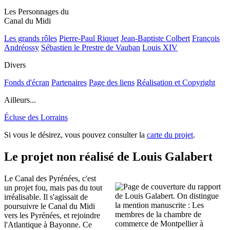
Les Personnages du
Canal du Midi
Les grands rôles
Pierre-Paul Riquet
Jean-Baptiste Colbert
François
Andréossy
Sébastien le Prestre de Vauban
Louis XIV
Divers
Fonds d'écran
Partenaires
Page des liens
Réalisation et Copyright
Ailleurs...
Écluse des Lorrains
Si vous le désirez, vous pouvez consulter la
carte du projet
.
Le projet non réalisé de Louis Galabert
Le Canal des Pyrénées, c'est
un projet fou, mais pas du tout
irréalisable. Il s'agissait de
poursuivre le Canal du Midi
vers les Pyrénées, et rejoindre
l'Atlantique à Bayonne. Ce