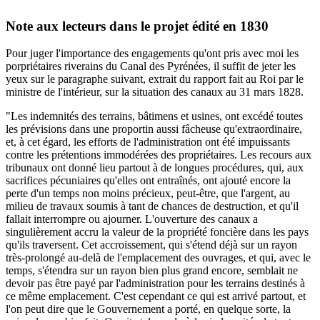
Note aux lecteurs dans le projet édité en 1830
Pour juger l'importance des engagements qu'ont pris avec moi les
porpriétaires riverains du Canal des Pyrénées, il suffit de jeter les
yeux sur le paragraphe suivant, extrait du rapport fait au Roi par le
ministre de l'intérieur, sur la situation des canaux au 31 mars 1828.
"Les indemnités des terrains, bâtimens et usines, ont excédé toutes
les prévisions dans une proportin aussi fâcheuse qu'extraordinaire,
et, à cet égard, les efforts de l'administration ont été impuissants
contre les prétentions immodérées des propriétaires. Les recours aux
tribunaux ont donné lieu partout à de longues procédures, qui, aux
sacrifices pécuniaires qu'elles ont entraînés, ont ajouté encore la
perte d'un temps non moins précieux, peut-être, que l'argent, au
milieu de travaux soumis à tant de chances de destruction, et qu'il
fallait interrompre ou ajourner. L'ouverture des canaux a
singulièrement accru la valeur de la propriété foncière dans les pays
qu'ils traversent. Cet accroissement, qui s'étend déjà sur un rayon
très-prolongé au-delà de l'emplacement des ouvrages, et qui, avec le
temps, s'étendra sur un rayon bien plus grand encore, semblait ne
devoir pas être payé par l'administration pour les terrains destinés à
ce même emplacement. C'est cependant ce qui est arrivé partout, et
l'on peut dire que le Gouvernement a porté, en quelque sorte, la