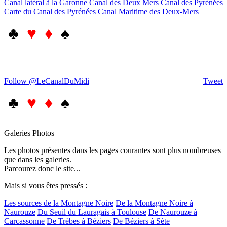
Canal latéral à la Garonne
Canal des Deux Mers
Canal des Pyrénées
Carte du Canal des Pyrénées
Canal Maritime des Deux-Mers
♣
♥ ♦
♠
Follow @LeCanalDuMidi
Tweet
♣
♥ ♦
♠
Galeries Photos
Les photos présentes dans les pages courantes sont plus nombreuses
que dans les galeries.
Parcourez donc le site...
Mais si vous êtes pressés :
Les sources de la Montagne Noire
De la Montagne Noire à
Naurouze
Du Seuil du Lauragais à Toulouse
De Naurouze à
Carcassonne
De Trèbes à Béziers
De Béziers à Sète