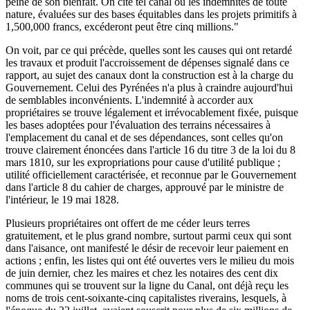
peine de son bienfait. On cite tel canal où les indemnités de toute
nature, évaluées sur des bases équitables dans les projets primitifs à
1,500,000 francs, excéderont peut être cinq millions."
On voit, par ce qui précède, quelles sont les causes qui ont retardé
les travaux et produit l'accroissement de dépenses signalé dans ce
rapport, au sujet des canaux dont la construction est à la charge du
Gouvernement. Celui des Pyrénées n'a plus à craindre aujourd'hui
de semblables inconvénients. L'indemnité à accorder aux
propriétaires se trouve légalement et irrévocablement fixée, puisque
les bases adoptées pour l'évaluation des terrains nécessaires à
l'emplacement du canal et de ses dépendances, sont celles qu'on
trouve clairement énoncées dans l'article 16 du titre 3 de la loi du 8
mars 1810, sur les expropriations pour cause d'utilité publique ;
utilité officiellement caractérisée, et reconnue par le Gouvernement
dans l'article 8 du cahier de charges, approuvé par le ministre de
l'intérieur, le 19 mai 1828.
Plusieurs propriétaires ont offert de me céder leurs terres
gratuitement, et le plus grand nombre, surtout parmi ceux qui sont
dans l'aisance, ont manifesté le désir de recevoir leur paiement en
actions ; enfin, les listes qui ont été ouvertes vers le milieu du mois
de juin dernier, chez les maires et chez les notaires des cent dix
communes qui se trouvent sur la ligne du Canal, ont déjà reçu les
noms de trois cent-soixante-cinq capitalistes riverains, lesquels, à