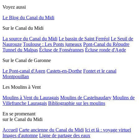
Voyez aussi
Le Blog du Canal du Midi
Sur le Canal du Midi
La source du Canal du Midi
Le bassin de Saint Ferréol
Le Seuil de
Naurouze
Toulouse : Les Ponts jumeaux
Pont-Canal du Répudre
Tunnel du Malpas
Écluse de Fonsérannes
Écluse ronde d'Agde
Sur le Canal de Garonne
Le Pont-canal d'Agen
Castets-en-Dorthe
Fontet et le canal
Montpouillan
Les Moulins à Vent
Moulins à Vent du Lauragais
Moulins de Castelnaudary
Moulins de
Villefranche Lauragais
Bibliographie sur les moulins
En se promenant
sur le Canal du Midi
Accueil
Carte ancienne du Canal du Midi
Ici et là : voyage virtuel
Images d'automne
Ligne de partage des eaux