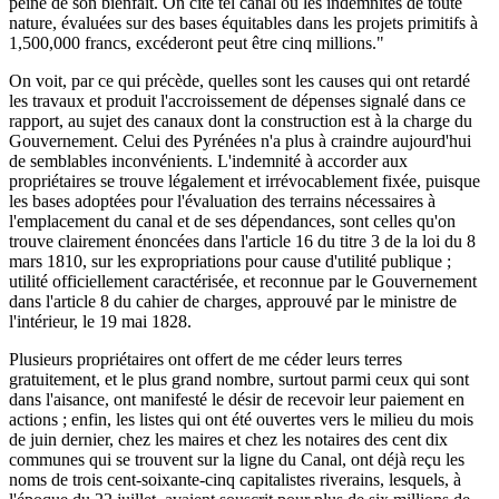
peine de son bienfait. On cite tel canal où les indemnités de toute
nature, évaluées sur des bases équitables dans les projets primitifs à
1,500,000 francs, excéderont peut être cinq millions."
On voit, par ce qui précède, quelles sont les causes qui ont retardé
les travaux et produit l'accroissement de dépenses signalé dans ce
rapport, au sujet des canaux dont la construction est à la charge du
Gouvernement. Celui des Pyrénées n'a plus à craindre aujourd'hui
de semblables inconvénients. L'indemnité à accorder aux
propriétaires se trouve légalement et irrévocablement fixée, puisque
les bases adoptées pour l'évaluation des terrains nécessaires à
l'emplacement du canal et de ses dépendances, sont celles qu'on
trouve clairement énoncées dans l'article 16 du titre 3 de la loi du 8
mars 1810, sur les expropriations pour cause d'utilité publique ;
utilité officiellement caractérisée, et reconnue par le Gouvernement
dans l'article 8 du cahier de charges, approuvé par le ministre de
l'intérieur, le 19 mai 1828.
Plusieurs propriétaires ont offert de me céder leurs terres
gratuitement, et le plus grand nombre, surtout parmi ceux qui sont
dans l'aisance, ont manifesté le désir de recevoir leur paiement en
actions ; enfin, les listes qui ont été ouvertes vers le milieu du mois
de juin dernier, chez les maires et chez les notaires des cent dix
communes qui se trouvent sur la ligne du Canal, ont déjà reçu les
noms de trois cent-soixante-cinq capitalistes riverains, lesquels, à