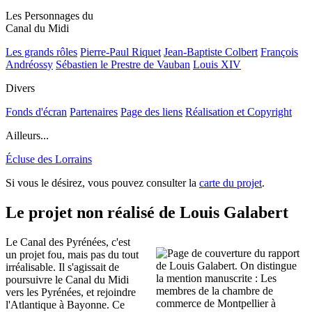
Les Personnages du
Canal du Midi
Les grands rôles
Pierre-Paul Riquet
Jean-Baptiste Colbert
François
Andréossy
Sébastien le Prestre de Vauban
Louis XIV
Divers
Fonds d'écran
Partenaires
Page des liens
Réalisation et Copyright
Ailleurs...
Écluse des Lorrains
Si vous le désirez, vous pouvez consulter la
carte du projet
.
Le projet non réalisé de Louis Galabert
Le Canal des Pyrénées, c'est
un projet fou, mais pas du tout
irréalisable. Il s'agissait de
poursuivre le Canal du Midi
vers les Pyrénées, et rejoindre
l'Atlantique à Bayonne. Ce