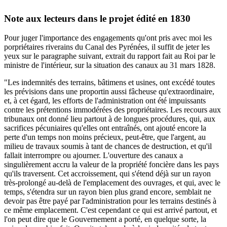
Note aux lecteurs dans le projet édité en 1830
Pour juger l'importance des engagements qu'ont pris avec moi les
porpriétaires riverains du Canal des Pyrénées, il suffit de jeter les
yeux sur le paragraphe suivant, extrait du rapport fait au Roi par le
ministre de l'intérieur, sur la situation des canaux au 31 mars 1828.
"Les indemnités des terrains, bâtimens et usines, ont excédé toutes
les prévisions dans une proportin aussi fâcheuse qu'extraordinaire,
et, à cet égard, les efforts de l'administration ont été impuissants
contre les prétentions immodérées des propriétaires. Les recours aux
tribunaux ont donné lieu partout à de longues procédures, qui, aux
sacrifices pécuniaires qu'elles ont entraînés, ont ajouté encore la
perte d'un temps non moins précieux, peut-être, que l'argent, au
milieu de travaux soumis à tant de chances de destruction, et qu'il
fallait interrompre ou ajourner. L'ouverture des canaux a
singulièrement accru la valeur de la propriété foncière dans les pays
qu'ils traversent. Cet accroissement, qui s'étend déjà sur un rayon
très-prolongé au-delà de l'emplacement des ouvrages, et qui, avec le
temps, s'étendra sur un rayon bien plus grand encore, semblait ne
devoir pas être payé par l'administration pour les terrains destinés à
ce même emplacement. C'est cependant ce qui est arrivé partout, et
l'on peut dire que le Gouvernement a porté, en quelque sorte, la