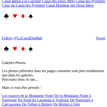
Canal latéral à la Garonne
Canal des Deux Mers
Canal des Pyrénées
Carte du Canal des Pyrénées
Canal Maritime des Deux-Mers
♣
♥ ♦
♠
Follow @LeCanalDuMidi
Tweet
♣
♥ ♦
♠
Galeries Photos
Les photos présentes dans les pages courantes sont plus nombreuses
que dans les galeries.
Parcourez donc le site...
Mais si vous êtes pressés :
Les sources de la Montagne Noire
De la Montagne Noire à
Naurouze
Du Seuil du Lauragais à Toulouse
De Naurouze à
Carcassonne
De Trèbes à Béziers
De Béziers à Sète