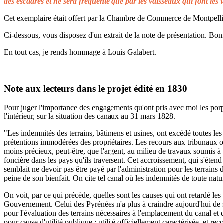
des escadres et ne sera fréquenté que par les vaisseaux qui font les 
Cet exemplaire était offert par la Chambre de Commerce de Montpellier 
Ci-dessous, vous disposez d'un extrait de la note de présentation. Bonn
En tout cas, je rends hommage à Louis Galabert.
Note aux lecteurs dans le projet édité en 1830
Pour juger l'importance des engagements qu'ont pris avec moi les porprié
l'intérieur, sur la situation des canaux au 31 mars 1828.
"Les indemnités des terrains, bâtimens et usines, ont excédé toutes les 
prétentions immodérées des propriétaires. Les recours aux tribunaux on
moins précieux, peut-être, que l'argent, au milieu de travaux soumis à t
foncière dans les pays qu'ils traversent. Cet accroissement, qui s'éten
semblait ne devoir pas être payé par l'administration pour les terrains
peine de son bienfait. On cite tel canal où les indemnités de toute natu
On voit, par ce qui précède, quelles sont les causes qui ont retardé le
Gouvernement. Celui des Pyrénées n'a plus à craindre aujourd'hui de s
pour l'évaluation des terrains nécessaires à l'emplacement du canal et 
pour cause d'utilité publique ; utilité officiellement caractérisée, et 