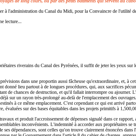
voyages de long cours, ou par des petits bâtiments qui servent au cabo
à l'administration du Canal du Midi, pour la Convaincre de l'utilité de
e lecture...
taires riverains du Canal des Pyrénées, il suffit de jeter les yeux sur l
prévisions dans une proportin aussi fâcheuse qu'extraordinaire, et, à cet 
t donné lieu partout à de longues procédures, qui, aux sacrifices pécuni
ant de chances de destruction, et qu'il fallait interrompre ou ajourner. 
d déjà sur un rayon très-prolongé au-delà de l'emplacement des ouvrages,
 destinés à ce même emplacement. C'est cependant ce qui est arrivé parto
re, évaluées sur des bases équitables dans les projets primitifs à 1,500,0
s travaux et produit l'accroissement de dépenses signalé dans ce rapport, 
emblables inconvénients. L'indemnité à accorder aux propriétaires se t
de ses dépendances, sont celles qu'on trouve clairement énoncées dans l'a
reconnue par le Gouvernement dans l'article 8 du cahier de charges, approuv