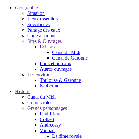
Géographie
Situation
Lieux essentiels
Spécificités
Partage des eaux
Carte ancienne
Sites & Ouvrages
Écluses
Canal du Midi
Canal de Garonne
Ports et bureaux
Autres ouvrages
Les environs
Toulouse & Garonne
Narbonne
Histoire
Canal du Midi
Grands rôles
Grands personnages
Paul Riquet
Colbert
Andréossy
Vauban
La dîme royale