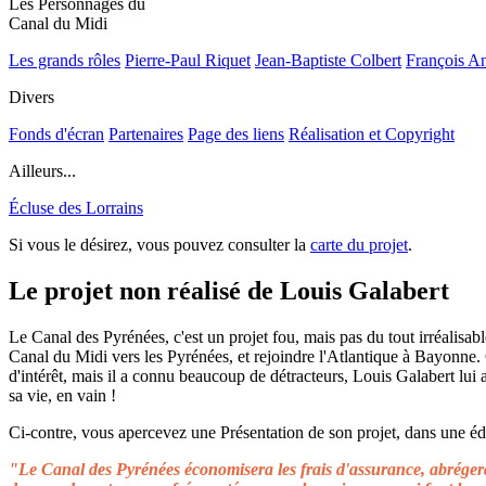
Les Personnages du
Canal du Midi
Les grands rôles
Pierre-Paul Riquet
Jean-Baptiste Colbert
François A
Divers
Fonds d'écran
Partenaires
Page des liens
Réalisation et Copyright
Ailleurs...
Écluse des Lorrains
Si vous le désirez, vous pouvez consulter la
carte du projet
.
Le projet non réalisé de Louis Galabert
Le Canal des Pyrénées, c'est un projet fou, mais pas du tout irréalisable
Canal du Midi vers les Pyrénées, et rejoindre l'Atlantique à Bayonne.
d'intérêt, mais il a connu beaucoup de détracteurs, Louis Galabert lui
sa vie, en vain !
Ci-contre, vous apercevez une Présentation de son projet, dans une édit
"Le Canal des Pyrénées économisera les frais d'assurance, abrégera 