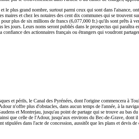
, et le plus grand nombre, surtout parmi ceux qui sont dans l'aisance, ont
 les maires et chez les notaires des cent dix communes qui se trouvent su
rit pour plus de six millions de francs (6,077,000 fr.) qu'ils sont prêts à
s les jours. Leurs noms seront publiés dans le prospectus qui paraîtra e
 la confiance des actionnaires français ou étrangers qui voudront partage
isques et périls, le Canal des Pyrénées, dont l'origine commencera à To
dour n'offre plus d'obstacles, dans aucun temps de l'année, à la naviga
udens et Montrejau, jusqu'au point de partage qui se trouve au bas du c
e, ainsi que celle de l'Adour, jusqu'aux environs du Bec-de-Grave, dont il 
nt stipulées dans l'acte de concession, aussitôt que les plans et devis de