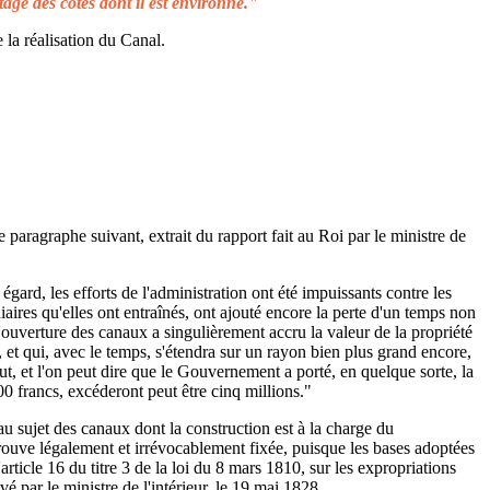
tage des côtes dont il est environné."
 la réalisation du Canal.
e paragraphe suivant, extrait du rapport fait au Roi par le ministre de
égard, les efforts de l'administration ont été impuissants contre les
aires qu'elles ont entraînés, ont ajouté encore la perte d'un temps non
L'ouverture des canaux a singulièrement accru la valeur de la propriété
 et qui, avec le temps, s'étendra sur un rayon bien plus grand encore,
ut, et l'on peut dire que le Gouvernement a porté, en quelque sorte, la
00 francs, excéderont peut être cinq millions."
au sujet des canaux dont la construction est à la charge du
rouve légalement et irrévocablement fixée, puisque les bases adoptées
rticle 16 du titre 3 de la loi du 8 mars 1810, sur les expropriations
é par le ministre de l'intérieur, le 19 mai 1828.