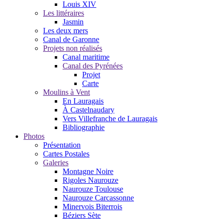
Louis XIV
Les littéraires
Jasmin
Les deux mers
Canal de Garonne
Projets non réalisés
Canal maritime
Canal des Pyrénées
Projet
Carte
Moulins à Vent
En Lauragais
À Castelnaudary
Vers Villefranche de Lauragais
Bibliographie
Photos
Présentation
Cartes Postales
Galeries
Montagne Noire
Rigoles Naurouze
Naurouze Toulouse
Naurouze Carcassonne
Minervois Biterrois
Béziers Sète