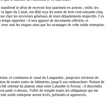
 manifesté le désir de recevoir leur paiement en actions ; enfin, les
r la ligne du Canal, ont déjà reçu les noms de trois cent-soixante-cinq
 verser chez les receveurs généraux de leurs départements respectifs. Ces
n temps opportun ; il sera appuyé de documents officiels, et
r avec moi les risques ainsi que les avantages de cette noble entreprise.
ulouse, et continuera le canal du Languedoc, jusqu'aux environs du
tion de toutes sortes de bâtiments, jusqu'à son embouchure. Partant de
ôté oriental du plateau situé entre Labarthe et Avezac ; il descendra
est parlé ci-dessus. J'offre de remplir toutes les obligations qui me
 cette noble entreprise seront levés, présentés et approuvés.