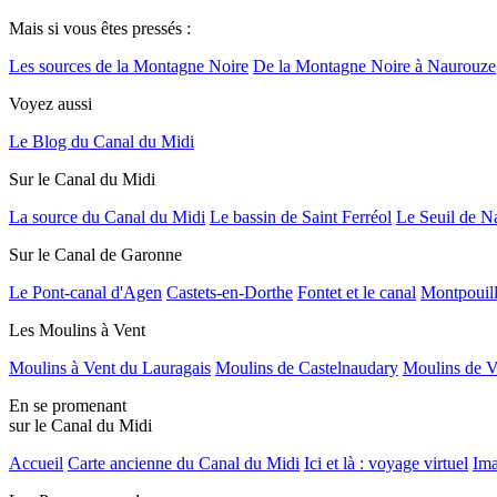
Mais si vous êtes pressés :
Les sources de la Montagne Noire
De la Montagne Noire à Naurouze
Voyez aussi
Le Blog du Canal du Midi
Sur le Canal du Midi
La source du Canal du Midi
Le bassin de Saint Ferréol
Le Seuil de N
Sur le Canal de Garonne
Le Pont-canal d'Agen
Castets-en-Dorthe
Fontet et le canal
Montpouil
Les Moulins à Vent
Moulins à Vent du Lauragais
Moulins de Castelnaudary
Moulins de V
En se promenant
sur le Canal du Midi
Accueil
Carte ancienne du Canal du Midi
Ici et là : voyage virtuel
Ima