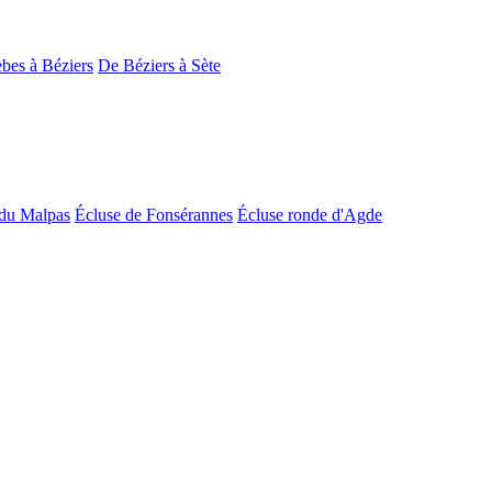
bes à Béziers
De Béziers à Sète
du Malpas
Écluse de Fonsérannes
Écluse ronde d'Agde