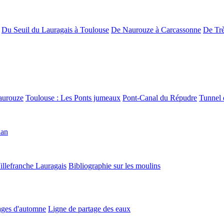
Du Seuil du Lauragais à Toulouse
De Naurouze à Carcassonne
De Trè
aurouze
Toulouse : Les Ponts jumeaux
Pont-Canal du Répudre
Tunnel 
lan
illefranche Lauragais
Bibliographie sur les moulins
ges d'automne
Ligne de partage des eaux