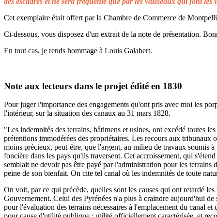
des escadres et ne sera fréquenté que par les vaisseaux qui font les 
Cet exemplaire était offert par la Chambre de Commerce de Montpellier 
Ci-dessous, vous disposez d'un extrait de la note de présentation. Bonn
En tout cas, je rends hommage à Louis Galabert.
Note aux lecteurs dans le projet édité en 1830
Pour juger l'importance des engagements qu'ont pris avec moi les porprié
l'intérieur, sur la situation des canaux au 31 mars 1828.
"Les indemnités des terrains, bâtimens et usines, ont excédé toutes les 
prétentions immodérées des propriétaires. Les recours aux tribunaux on
moins précieux, peut-être, que l'argent, au milieu de travaux soumis à t
foncière dans les pays qu'ils traversent. Cet accroissement, qui s'éten
semblait ne devoir pas être payé par l'administration pour les terrains
peine de son bienfait. On cite tel canal où les indemnités de toute natu
On voit, par ce qui précède, quelles sont les causes qui ont retardé le
Gouvernement. Celui des Pyrénées n'a plus à craindre aujourd'hui de s
pour l'évaluation des terrains nécessaires à l'emplacement du canal et 
pour cause d'utilité publique ; utilité officiellement caractérisée, et 