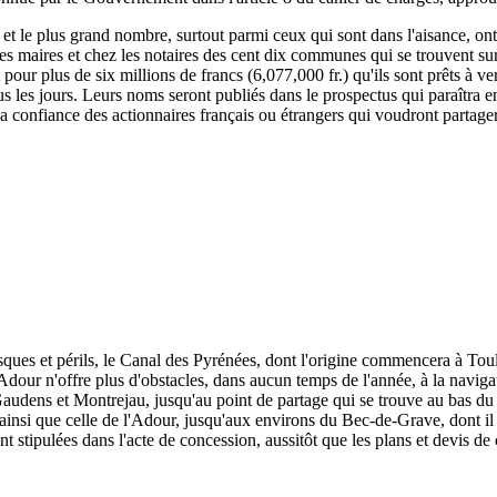
, et le plus grand nombre, surtout parmi ceux qui sont dans l'aisance, ont
 les maires et chez les notaires des cent dix communes qui se trouvent su
rit pour plus de six millions de francs (6,077,000 fr.) qu'ils sont prêts à
s les jours. Leurs noms seront publiés dans le prospectus qui paraîtra e
 la confiance des actionnaires français ou étrangers qui voudront partage
isques et périls, le Canal des Pyrénées, dont l'origine commencera à To
dour n'offre plus d'obstacles, dans aucun temps de l'année, à la naviga
udens et Montrejau, jusqu'au point de partage qui se trouve au bas du c
e, ainsi que celle de l'Adour, jusqu'aux environs du Bec-de-Grave, dont il 
nt stipulées dans l'acte de concession, aussitôt que les plans et devis de