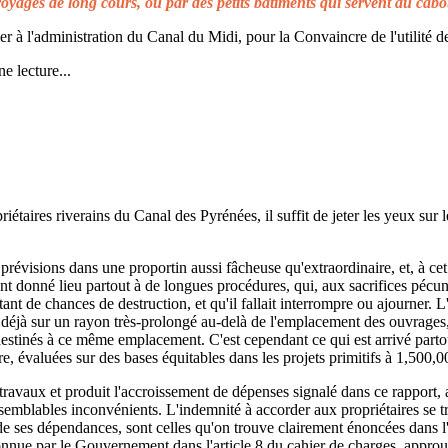
voyages de long cours, ou par des petits bâtiments qui servent au cabo
à l'administration du Canal du Midi, pour la Convaincre de l'utilité de
e lecture...
taires riverains du Canal des Pyrénées, il suffit de jeter les yeux sur l
prévisions dans une proportin aussi fâcheuse qu'extraordinaire, et, à cet 
t donné lieu partout à de longues procédures, qui, aux sacrifices pécuni
ant de chances de destruction, et qu'il fallait interrompre ou ajourner. 
d déjà sur un rayon très-prolongé au-delà de l'emplacement des ouvrages,
 destinés à ce même emplacement. C'est cependant ce qui est arrivé parto
re, évaluées sur des bases équitables dans les projets primitifs à 1,500,0
s travaux et produit l'accroissement de dépenses signalé dans ce rapport, 
emblables inconvénients. L'indemnité à accorder aux propriétaires se t
de ses dépendances, sont celles qu'on trouve clairement énoncées dans l'a
reconnue par le Gouvernement dans l'article 8 du cahier de charges, approuv