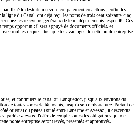
 manifesté le désir de recevoir leur paiement en actions ; enfin, les
r la ligne du Canal, ont déjà reçu les noms de trois cent-soixante-cinq
 verser chez les receveurs généraux de leurs départements respectifs. Ces
n temps opportun ; il sera appuyé de documents officiels, et
r avec moi les risques ainsi que les avantages de cette noble entreprise.
ulouse, et continuera le canal du Languedoc, jusqu'aux environs du
tion de toutes sortes de bâtiments, jusqu'à son embouchure. Partant de
ôté oriental du plateau situé entre Labarthe et Avezac ; il descendra
est parlé ci-dessus. J'offre de remplir toutes les obligations qui me
 cette noble entreprise seront levés, présentés et approuvés.