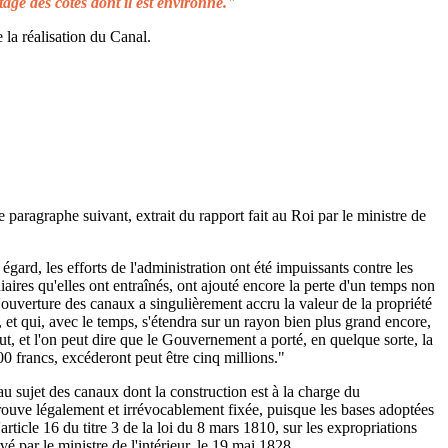
tage des côtes dont il est environné."
 la réalisation du Canal.
e paragraphe suivant, extrait du rapport fait au Roi par le ministre de
égard, les efforts de l'administration ont été impuissants contre les
aires qu'elles ont entraînés, ont ajouté encore la perte d'un temps non
L'ouverture des canaux a singulièrement accru la valeur de la propriété
 et qui, avec le temps, s'étendra sur un rayon bien plus grand encore,
ut, et l'on peut dire que le Gouvernement a porté, en quelque sorte, la
00 francs, excéderont peut être cinq millions."
au sujet des canaux dont la construction est à la charge du
rouve légalement et irrévocablement fixée, puisque les bases adoptées
rticle 16 du titre 3 de la loi du 8 mars 1810, sur les expropriations
é par le ministre de l'intérieur, le 19 mai 1828.