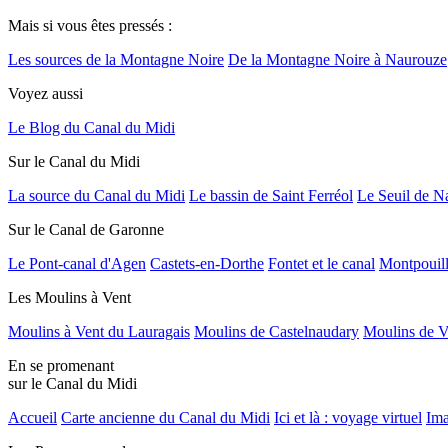
Mais si vous êtes pressés :
Les sources de la Montagne Noire
De la Montagne Noire à Naurouze
Voyez aussi
Le Blog du Canal du Midi
Sur le Canal du Midi
La source du Canal du Midi
Le bassin de Saint Ferréol
Le Seuil de N
Sur le Canal de Garonne
Le Pont-canal d'Agen
Castets-en-Dorthe
Fontet et le canal
Montpouil
Les Moulins à Vent
Moulins à Vent du Lauragais
Moulins de Castelnaudary
Moulins de V
En se promenant
sur le Canal du Midi
Accueil
Carte ancienne du Canal du Midi
Ici et là : voyage virtuel
Ima