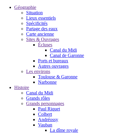
Géographie
Situation
Lieux essentiels
Spécificités
Partage des eaux
Carte ancienne
Sites & Ouvrages
Écluses
Canal du Midi
Canal de Garonne
Ports et bureaux
Autres ouvrages
Les environs
Toulouse & Garonne
Narbonne
Histoire
Canal du Midi
Grands rôles
Grands personnages
Paul Riquet
Colbert
Andréossy
Vauban
La dîme royale