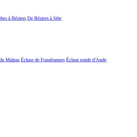
bes à Béziers
De Béziers à Sète
du Malpas
Écluse de Fonsérannes
Écluse ronde d'Agde