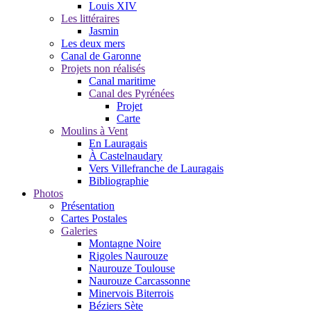
Louis XIV
Les littéraires
Jasmin
Les deux mers
Canal de Garonne
Projets non réalisés
Canal maritime
Canal des Pyrénées
Projet
Carte
Moulins à Vent
En Lauragais
À Castelnaudary
Vers Villefranche de Lauragais
Bibliographie
Photos
Présentation
Cartes Postales
Galeries
Montagne Noire
Rigoles Naurouze
Naurouze Toulouse
Naurouze Carcassonne
Minervois Biterrois
Béziers Sète