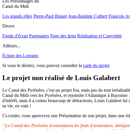
Les Personnages du
Canal du Midi
Les grands rôles
Pierre-Paul Riquet
Jean-Baptiste Colbert
François A
Divers
Fonds d'écran
Partenaires
Page des liens
Réalisation et Copyright
Ailleurs...
Écluse des Lorrains
Si vous le désirez, vous pouvez consulter la
carte du projet
.
Le projet non réalisé de Louis Galabert
Le Canal des Pyrénées, c'est un projet fou, mais pas du tout irréalisable
Canal du Midi vers les Pyrénées, et rejoindre l'Atlantique à Bayonne.
d'intérêt, mais il a connu beaucoup de détracteurs, Louis Galabert lui
sa vie, en vain !
Ci-contre, vous apercevez une Présentation de son projet, dans une édit
"Le Canal des Pyrénées économisera les frais d'assurance, abrégera 