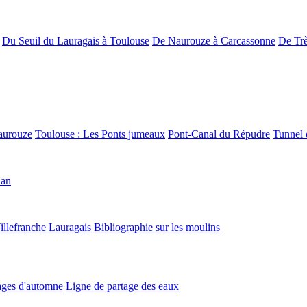
Du Seuil du Lauragais à Toulouse
De Naurouze à Carcassonne
De Trè
aurouze
Toulouse : Les Ponts jumeaux
Pont-Canal du Répudre
Tunnel 
lan
illefranche Lauragais
Bibliographie sur les moulins
ges d'automne
Ligne de partage des eaux